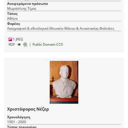
Αναφερόμενο πρόσωπο
Μωραϊτίνης Τίμος
Τόπος
Αθήνα
Φορέας
Λαογραφικό & εθνολογικό Μουσείο Μάνου & Αναστασίας Φαλτάϊτς
1 JPEG
|
RDF
Public Domain CC0
Χριστόφορος Νέζερ
Χρονολόγηση
1901 - 2000
Τύπος τεκμηρίου