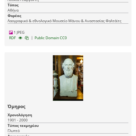
Τόπος
Αθήνα
Φορέας
Λαογραφικό & εθνολογικό Μουσείο Μάνου & Αναστασίας Φαλτάϊτς
1 JPEG
|
RDF
Public Domain CC0
Όμηρος
Χρονολόγηση
1901 - 2000
Τύπος τεκμηρίου
Γλυπτό