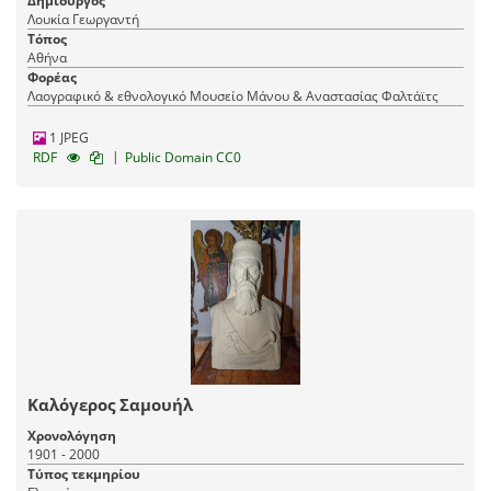
Δημιουργός
Λουκία Γεωργαντή
Τόπος
Αθήνα
Φορέας
Λαογραφικό & εθνολογικό Μουσείο Μάνου & Αναστασίας Φαλτάϊτς
1 JPEG
|
RDF
Public Domain CC0
Καλόγερος Σαμουήλ
Χρονολόγηση
1901 - 2000
Τύπος τεκμηρίου