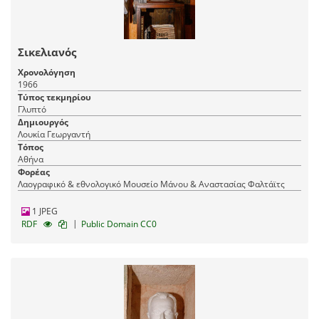
Σικελιανός
Χρονολόγηση
1966
Τύπος τεκμηρίου
Γλυπτό
Δημιουργός
Λουκία Γεωργαντή
Τόπος
Αθήνα
Φορέας
Λαογραφικό & εθνολογικό Μουσείο Μάνου & Αναστασίας Φαλτάϊτς
1 JPEG
|
RDF
Public Domain CC0