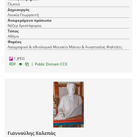
Γλυπτό
Δημιουργός
Λουκία Γεωργαντή
Αναφερόμενο πρόσωπο
Νέζερ Χριστόφορος
Τόπος
Αθήνα
Φορέας
Λαογραφικό & εθνολογικό Μουσείο Μάνου & Αναστασίας Φαλτάϊτς
1 JPEG
|
RDF
Public Domain CC0
Γιαννούλης Χαλεπάς