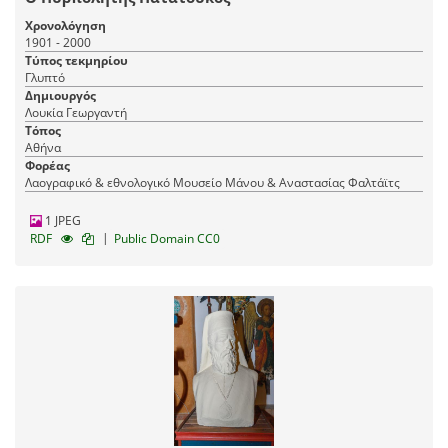
Χρονολόγηση
1901 - 2000
Τύπος τεκμηρίου
Γλυπτό
Δημιουργός
Λουκία Γεωργαντή
Τόπος
Αθήνα
Φορέας
Λαογραφικό & εθνολογικό Μουσείο Μάνου & Αναστασίας Φαλτάϊτς
1 JPEG
|
RDF
Public Domain CC0