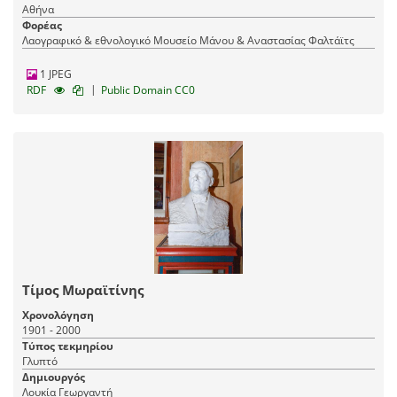
Αθήνα
Φορέας
Λαογραφικό & εθνολογικό Μουσείο Μάνου & Αναστασίας Φαλτάϊτς
1 JPEG
|
RDF
Public Domain CC0
Τίμος Μωραϊτίνης
Χρονολόγηση
1901 - 2000
Τύπος τεκμηρίου
Γλυπτό
Δημιουργός
Λουκία Γεωργαντή