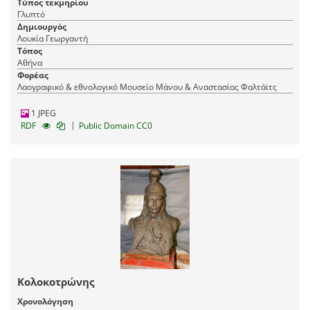
Τύπος τεκμηρίου
Γλυπτό
Δημιουργός
Λουκία Γεωργαντή
Τόπος
Αθήνα
Φορέας
Λαογραφικό & εθνολογικό Μουσείο Μάνου & Αναστασίας Φαλτάϊτς
1 JPEG
|
RDF
Public Domain CC0
Κολοκοτρώνης
Χρονολόγηση