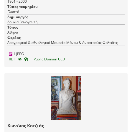
1901 - 2000
Τύπος τεκμηρίου
Γλυπτό
Δημιουργός
Λουκία Γεωργαντή
Τόπος
Αθήνα
Φορέας
Λαογραφικό & εθνολογικό Μουσείο Μάνου & Αναστασίας Φαλτάϊτς
1 JPEG
|
RDF
Public Domain CC0
Κων/νος Κοτζιάς