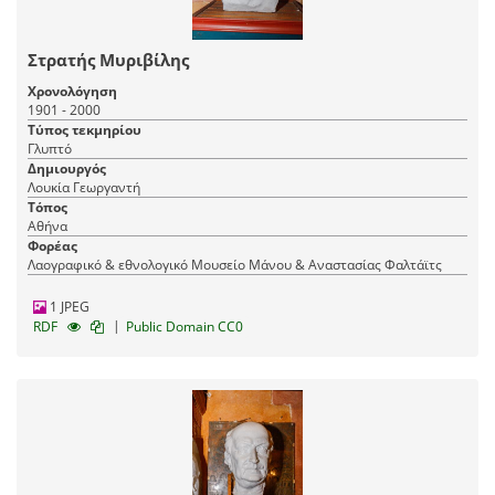
Στρατής Μυριβίλης
Χρονολόγηση
1901 - 2000
Τύπος τεκμηρίου
Γλυπτό
Δημιουργός
Λουκία Γεωργαντή
Τόπος
Αθήνα
Φορέας
Λαογραφικό & εθνολογικό Μουσείο Μάνου & Αναστασίας Φαλτάϊτς
1 JPEG
|
RDF
Public Domain CC0