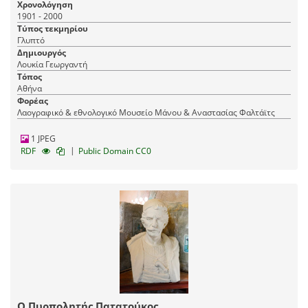
Χρονολόγηση
1901 - 2000
Τύπος τεκμηρίου
Γλυπτό
Δημιουργός
Λουκία Γεωργαντή
Τόπος
Αθήνα
Φορέας
Λαογραφικό & εθνολογικό Μουσείο Μάνου & Αναστασίας Φαλτάϊτς
1 JPEG
|
RDF
Public Domain CC0
Ο Πυρπολητής Πατατούκος