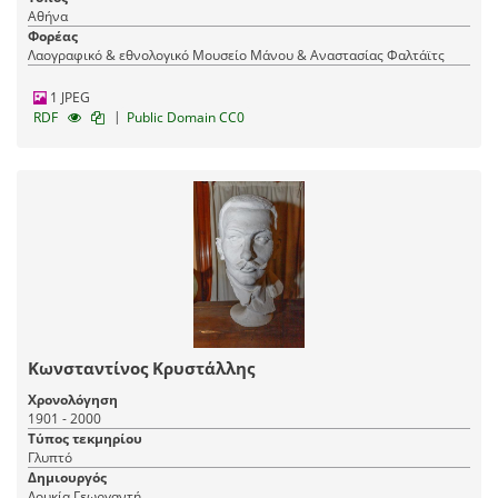
Αθήνα
Φορέας
Λαογραφικό & εθνολογικό Μουσείο Μάνου & Αναστασίας Φαλτάϊτς
1 JPEG
|
RDF
Public Domain CC0
Κωνσταντίνος Κρυστάλλης
Χρονολόγηση
1901 - 2000
Τύπος τεκμηρίου
Γλυπτό
Δημιουργός
Λουκία Γεωργαντή