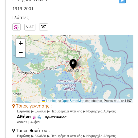
1919-2001
Γλύπτες
VIAF
+
−
Leaflet
|
©
OpenStreetMap
contributors, Points © 2012 LINZ
Τόπος γέννησης :
Ευρώπη ▶ Ελλάδα ▶ Περιφέρεια Αττικής ▶ Νομαρχία Αθήνας
Αθήνα
Πρωτεύουσα
Athens | Αθήναι
Τόπος θανάτου
:
Ευρώπη ▶ Ελλάδα ▶ Περιφέρεια Αττικής ▶ Νομαρχία Αθήνας