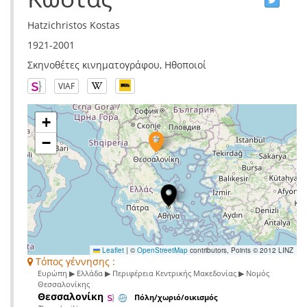
Hatzichristos Kostas
1921-2001
Σκηνοθέτες κινηματογράφου, Ηθοποιοί
VIAF
+
−
Leaflet
|
©
OpenStreetMap
contributors, Points © 2012 LINZ
Τόπος γέννησης :
Ευρώπη ▶ Ελλάδα ▶ Περιφέρεια Κεντρικής Μακεδονίας ▶ Νομός
Θεσσαλονίκης
Θεσσαλονίκη
Πόλη/χωριό/οικισμός