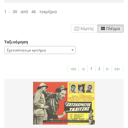
1 - 30 από 46 τεκμήρια
Χάρτης
Πλέγμα
Ταξινόμηση
Σχετικότητα με κριτήρια
◁◁
◁
1
2
▷
▷▷