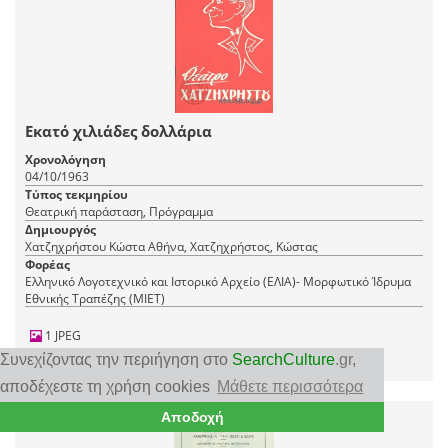
Εκατό χιλιάδες δολλάρια
Χρονολόγηση
04/10/1963
Τύπος τεκμηρίου
Θεατρική παράσταση, Πρόγραμμα
Δημιουργός
Χατζηχρήστου Κώστα Αθήνα, Χατζηχρήστος, Κώστας
Φορέας
Ελληνικό Λογοτεχνικό και Ιστορικό Αρχείο (ΕΛΙΑ)- Μορφωτικό Ίδρυμα
Εθνικής Τραπέζης (ΜΙΕΤ)
1 JPEG
|
RDF
CC BY 4.0
Συνεχίζοντας την περιήγηση στο
SearchCulture
.gr
,
αποδέχεστε τη χρήση cookies
Μάθετε περισσότερα
Αποδοχή