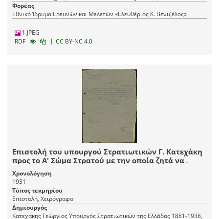
Φορέας
Εθνικό Ίδρυμα Ερευνών και Μελετών «Ελευθέριος Κ. Βενιζέλος»
1 JPEG
|
RDF
CC BY-NC 4.0
Επιστολή του υπουργού Στρατιωτικών Γ. Κατεχάκη
προς το Α' Σώμα Στρατού με την οποία ζητά να
προμηθευθούν σανό από τους γεωργικούς
Χρονολόγηση
συνεταιρισμούς "Άγιος Σάββας" Σεπολίων,
1931
Κολοκυνθούς "Δήμητρα", "Άγιος Δημήτριος" Αθηνών
Τύπος τεκμηρίου
κτλ.
Επιστολή, Χειρόγραφο
Δημιουργός
Κατεχάκης Γεώργιος Υπουργός Στρατιωτικών της Ελλάδας 1881-1938,