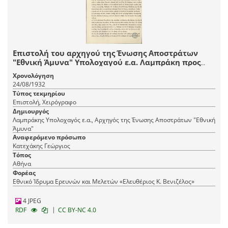
Επιστολή του αρχηγού της Ένωσης Αποστράτων
"Εθνική Άμυνα" Υπολοχαγού ε.α. Λαμπράκη προς
τον Γ.Κατεχάκη σχετικά με την πολεμική που
Χρονολόγηση
αντιμετωπίζει η ένωσή του.
24/08/1932
Τύπος τεκμηρίου
Επιστολή, Χειρόγραφο
Δημιουργός
Λαμπράκης Υπολοχαγός ε.α., Αρχηγός της Ένωσης Αποστράτων "Εθνική
Άμυνα"
Αναφερόμενο πρόσωπο
Κατεχάκης Γεώργιος
Τόπος
Αθήνα
Φορέας
Εθνικό Ίδρυμα Ερευνών και Μελετών «Ελευθέριος Κ. Βενιζέλος»
4 JPEG
|
RDF
CC BY-NC 4.0