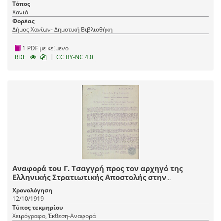
Τόπος
Χανιά
Φορέας
Δήμος Χανίων- Δημοτική Βιβλιοθήκη
1 PDF με κείμενο
|
RDF
CC BY-NC 4.0
Αναφορά του Γ. Τσαγγρή προς τον αρχηγό της
Ελληνικής Στρατιωτικής Αποστολής στην
Κωνσταντινούπολη, Γ. Κατεχάκη, σχετικά με
Χρονολόγηση
κινήσεις των Βουλγάρων στη Θράκη.
12/10/1919
Τύπος τεκμηρίου
Χειρόγραφο, Έκθεση-Αναφορά