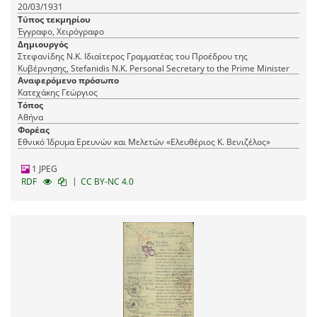
διαβιβάζεται υπόμνημα των εργατών αρβυλοποιών
20/03/1931
Αθηνών.
Τύπος τεκμηρίου
Έγγραφο, Χειρόγραφο
Δημιουργός
Στεφανίδης Ν.Κ. Ιδιαίτερος Γραμματέας του Προέδρου της
Κυβέρνησης, Stefanidis N.K. Personal Secretary to the Prime Minister
Αναφερόμενο πρόσωπο
Κατεχάκης Γεώργιος
Τόπος
Αθήνα
Φορέας
Εθνικό Ίδρυμα Ερευνών και Μελετών «Ελευθέριος Κ. Βενιζέλος»
1 JPEG
|
RDF
CC BY-NC 4.0