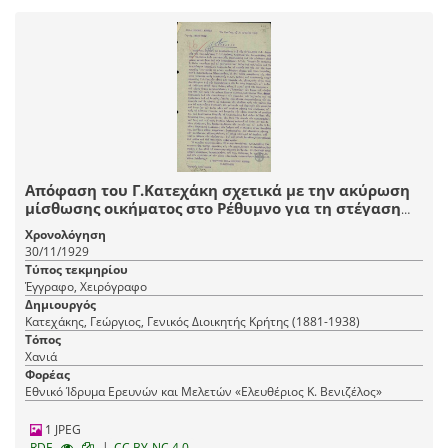
Απόφαση του Γ.Κατεχάκη σχετικά με την ακύρωση
μίσθωσης οικήματος στο Ρέθυμνο για τη στέγαση
υπηρεσιών Τ.Τ.Τ.
Χρονολόγηση
30/11/1929
Τύπος τεκμηρίου
Έγγραφο, Χειρόγραφο
Δημιουργός
Κατεχάκης, Γεώργιος, Γενικός Διοικητής Κρήτης (1881-1938)
Τόπος
Χανιά
Φορέας
Εθνικό Ίδρυμα Ερευνών και Μελετών «Ελευθέριος Κ. Βενιζέλος»
1 JPEG
|
RDF
CC BY-NC 4.0