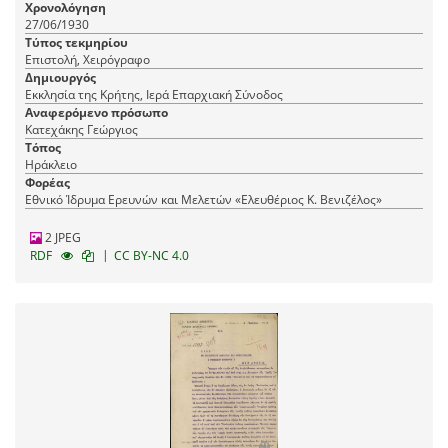
Χρονολόγηση
Ιερατικής Σχολής Χανίων και τη μεταφορά της στην
27/06/1930
Ιερά Μονή Χρυσοπηγής.
Τύπος τεκμηρίου
Επιστολή, Χειρόγραφο
Δημιουργός
Εκκλησία της Κρήτης, Ιερά Επαρχιακή Σύνοδος
Αναφερόμενο πρόσωπο
Κατεχάκης Γεώργιος
Τόπος
Ηράκλειο
Φορέας
Εθνικό Ίδρυμα Ερευνών και Μελετών «Ελευθέριος Κ. Βενιζέλος»
2 JPEG
|
RDF
CC BY-NC 4.0