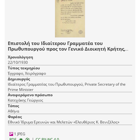
Επιστολή του Ιδιαίτερου Γραμματέα του
Πρωθυπουργού προς τον Γενικό Διοικητή Κρήτης,
Γ.Κατεχάκη με την οποία διαββάζει την άποψη του
Χρονολόγηση
Υπουργείου Γεωργίας για το ζήτημα αποστολής
22/10/1930
σπόρου σίτου στην Κρήτη.
Τύπος τεκμηρίου
Έγγραφο, Χειρόγραφο
Δημιουργός
Ιδιαίτερος Γραμματέας του Πρωθυπουργού, Private Secretary of the
Prime Minister
Αναφερόμενο πρόσωπο
Κατεχάκης Γεώργιος
Τόπος
Αθήνα
Φορέας
Εθνικό Ίδρυμα Ερευνών και Μελετών «Ελευθέριος Κ. Βενιζέλος»
1 JPEG
|
RDF
CC BY-NC 4.0