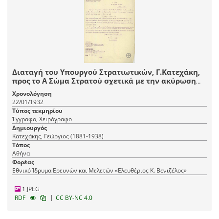
Διαταγή του Υπουργού Στρατιωτικών, Γ.Κατεχάκη,
προς το Α Σώμα Στρατού σχετικά με την ακύρωση
προηγούμενης διαταγής.
Χρονολόγηση
22/01/1932
Τύπος τεκμηρίου
Έγγραφο, Χειρόγραφο
Δημιουργός
Κατεχάκης, Γεώργιος (1881-1938)
Τόπος
Αθήνα
Φορέας
Εθνικό Ίδρυμα Ερευνών και Μελετών «Ελευθέριος Κ. Βενιζέλος»
1 JPEG
|
RDF
CC BY-NC 4.0