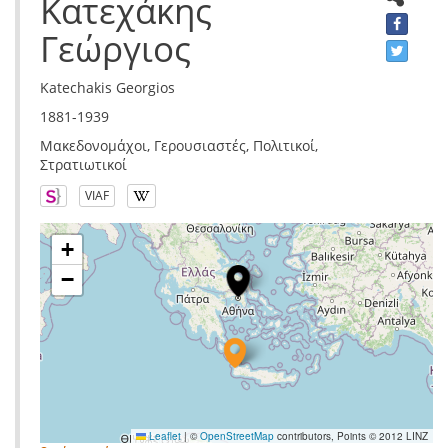
Κατεχάκης
Γεώργιος
Katechakis Georgios
1881-1939
Μακεδονομάχοι, Γερουσιαστές, Πολιτικοί,
Στρατιωτικοί
VIAF
+
−
Leaflet
|
©
OpenStreetMap
contributors, Points © 2012 LINZ