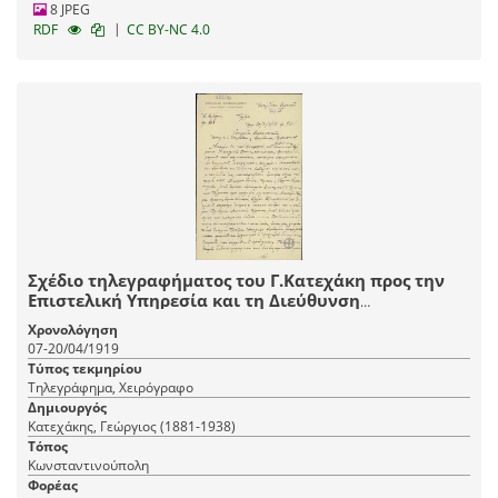
8 JPEG
|
RDF
CC BY-NC 4.0
Σχέδιο τηλεγραφήματος του Γ.Κατεχάκη προς την
Επιστελική Υπηρεσία και τη Διεύθυνση
Προσωπικού του Υπουργείου Στρατιωτικών σχετικά
Χρονολόγηση
με σχετικά με αναμενόμενη επίθεση Βουλγάρων και
07-20/04/1919
Τούρκων στις Σαράντα Εκκλησιές.
Τύπος τεκμηρίου
Τηλεγράφημα, Χειρόγραφο
Δημιουργός
Κατεχάκης, Γεώργιος (1881-1938)
Τόπος
Κωνσταντινούπολη
Φορέας