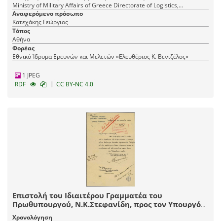
Ministry of Military Affairs of Greece Directorate of Logistics,
Υπουργείο Στρατιωτικών της Ελλάδας Διεύθυνση Επιμελητείας
Αναφερόμενο πρόσωπο
Κατεχάκης Γεώργιος
Τόπος
Αθήνα
Φορέας
Εθνικό Ίδρυμα Ερευνών και Μελετών «Ελευθέριος Κ. Βενιζέλος»
1 JPEG
|
RDF
CC BY-NC 4.0
Επιστολή του Ιδιαιτέρου Γραμματέα του
Πρωθυπουργού, Ν.Κ.Στεφανίδη, προς τον Υπουργό
Στρατιωτικών, Γ.Κατεχάκη, με την οποία
Χρονολόγηση