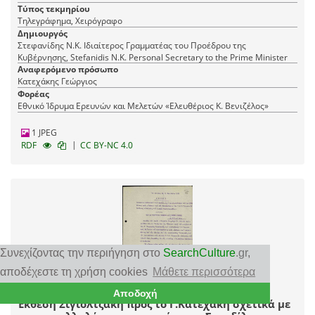
Τύπος τεκμηρίου
Τηλεγράφημα, Χειρόγραφο
Δημιουργός
Στεφανίδης Ν.Κ. Ιδιαίτερος Γραμματέας του Προέδρου της
Κυβέρνησης, Stefanidis N.K. Personal Secretary to the Prime Minister
Αναφερόμενο πρόσωπο
Κατεχάκης Γεώργιος
Φορέας
Εθνικό Ίδρυμα Ερευνών και Μελετών «Ελευθέριος Κ. Βενιζέλος»
1 JPEG
|
RDF
CC BY-NC 4.0
Συνεχίζοντας την περιήγηση στο
SearchCulture
.gr
,
αποδέχεστε τη χρήση cookies
Μάθετε περισσότερα
Αποδοχή
Έκθεση Σιγιολτζάκη προς το Γ.Κατεχάκη σχετικά με