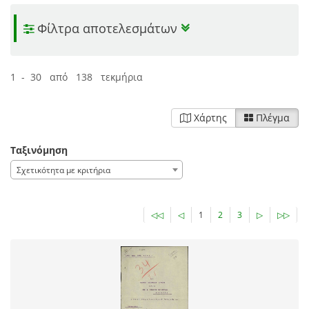
Φίλτρα αποτελεσμάτων
1 - 30 από 138 τεκμήρια
Χάρτης
Πλέγμα
Ταξινόμηση
Σχετικότητα με κριτήρια
◁◁
◁
1
2
3
▷
▷▷