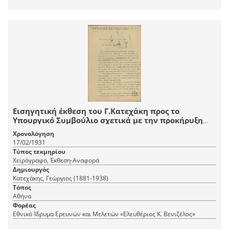
Εισηγητική έκθεση του Γ.Κατεχάκη προς το
Υπουργικό Συμβούλιο σχετικά με την προκήρυξη
μειοδοτικού διαγωνισμού για τη συμπλήρωση των
Χρονολόγηση
αναγκών στρατωνισμού των φρουρών Αθηνών-
17/02/1931
Πειραιώς.
Τύπος τεκμηρίου
Χειρόγραφο, Έκθεση-Αναφορά
Δημιουργός
Κατεχάκης, Γεώργιος (1881-1938)
Τόπος
Αθήνα
Φορέας
Εθνικό Ίδρυμα Ερευνών και Μελετών «Ελευθέριος Κ. Βενιζέλος»