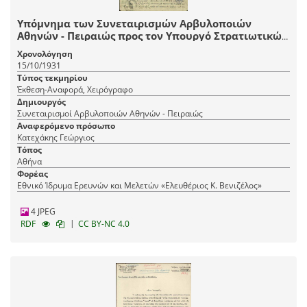
Υπόμνημα των Συνεταιρισμών Αρβυλοποιών
Αθηνών - Πειραιώς προς τον Υπουργό Στρατιωτικών
Γ. Κατεχάκη και το Υπουργικό Συμβούλιο, με το
Χρονολόγηση
οποίο ζητούν να τους δοθεί εργασία δια
15/10/1931
παραγγελίας 100.000 αρβυλών για χρήση του 1932 -
Τύπος τεκμηρίου
1933.
Έκθεση-Αναφορά, Χειρόγραφο
Δημιουργός
Συνεταιρισμοί Αρβυλοποιών Αθηνών - Πειραιώς
Αναφερόμενο πρόσωπο
Κατεχάκης Γεώργιος
Τόπος
Αθήνα
Φορέας
Εθνικό Ίδρυμα Ερευνών και Μελετών «Ελευθέριος Κ. Βενιζέλος»
4 JPEG
|
RDF
CC BY-NC 4.0