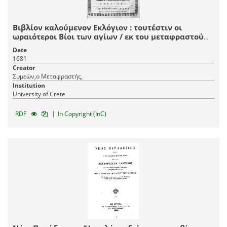
Βιβλίον καλούμενον Εκλόγιον : τουτέστιν οι
ωραιότεροι Βίοι των αγίων / εκ του μεταφραστού
Συμεώνος. Εκλελεγμένοι και εις κοινήν
Date
μεταφρασθέντες διάλεκτον παρά Αγαπίου Μοναχού.
1681
Και τανύν νεωστί τυπωθέντες, διορθωθέντες υπό
Creator
του άνωθεν μετά πλείστης επιμελείας. Μετά του
Συμεών,ο Μεταφραστής,
προσήκοντος Πίνακος.
Institution
University of Crete
|
RDF
In Copyright (InC)