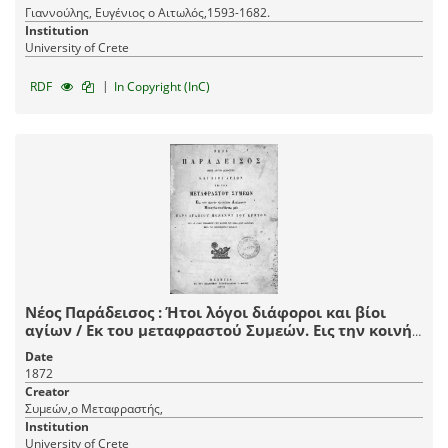
Γιαννούλης, Ευγένιος ο Αιτωλός,1593-1682.
Institution
University of Crete
|
RDF
In Copyright (InC)
Νέος Παράδεισος : Ήτοι λόγοι διάφοροι και βίοι
αγίων / Εκ του μεταφραστού Συμεών. Εις την κοινήν
ημετέραν Διάλεκτον μεταγλωττισθέντες μεν παρά
Date
Αγαπίου μοναχού του Κρητός.
1872
Creator
Συμεών,ο Μεταφραστής,
Institution
University of Crete