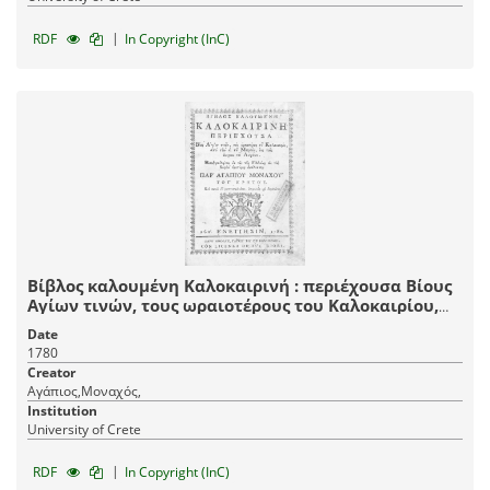
|
RDF
In Copyright (InC)
Βίβλος καλουμένη Καλοκαιρινή : περιέχουσα Βίους
Αγίων τινών, τους ωραιοτέρους του Καλοκαιρίου,
από την α' του Μαρτίου, έως ταις ύστεραις του
Date
Αυγούστου. / Μεταφρασθέντας εκ της των Ελλήνων
1780
εις την κοινήν ημετέραν διάλεκτον παρ' Αγαπίου
Creator
Μοναχού του Κρητός. Και τανύν δε
Αγάπιος,Μοναχός,
μετατυπωθέντας, επιμελεία και διορθώσει.
Institution
University of Crete
|
RDF
In Copyright (InC)