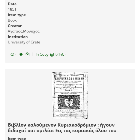
διάλεκτον παρά Αγαπίου Μοναχού του Κρητός ___.
Date
1851
Item type
Book
Creator
Αγάπιος,Μοναχός,
Institution
University of Crete
|
RDF
In Copyright (InC)
Βιβλίον καλούμενον Κυριακοδρόμιον : ήγουν
διδαχαί και ομιλίαι Εις τας κυριακάς όλου του
ενιαυτού. / Συλλεχθείσαι παρά Αγαπίου μοναχού Εκ
Item type