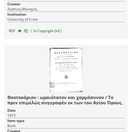
Creator
Αγάπιος,Μοναχός,
Institution
University of Crete
|
RDF
In Copyright (InC)
Θεοτοκάριον : ωραιότατον και χαρμόσυνον / Το
πριν επιμελώς συγγραφέν εκ των του Αγίου Όρους
Βίβλων παρά Αγαπίου Μοναχού του Κρητός, και
Date
τανυν μετατυπωθέν εις δόξαν της αειπαρθένου
1815
Κόρης και Θεομήτορος.
Item type
Book
Creator