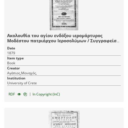
Ακολουθία του αγίου ενδόξου ιερομάρτυρος
Μοδέστου πατριάρχου Ιεροσολύμων / Συγγραφείσα
μεν παρά Αγαπίου μοναχού του Κρητός, και
Date
εκδοθείσα το πρώτον δι΄ αδείας του Παναγιωτάτου
1879
και Οικουμενικού Πατριάρχου Κυρίου Κυρίου
Item type
Γρηγορίου.
Book
Creator
Αγάπιος,Μοναχός,
Institution
University of Crete
|
RDF
In Copyright (InC)