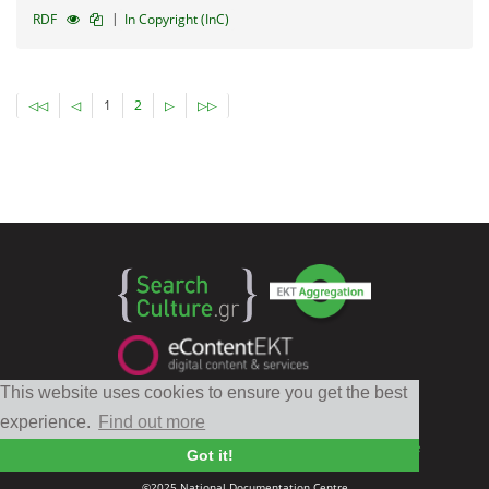
|
RDF
In Copyright (InC)
◁◁
◁
1
2
▷
▷▷
This website uses cookies to ensure you get the best
Follow
EKT
experience.
Find out more
Contact
|
Privacy Policy
|
Terms of use
|
Copyright Notice
Got it!
©2025 National Documentation Centre