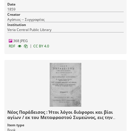
Date
1859
Creator
Αγάπιος -- Συγγραφέας
Institution
Veria Central Public Library
368 JPEG
|
RDF
CC BY 4.0
Νέος Παράδεισος : Ήτοι λόγοι διάφοροι και βίοι
αγίων / εκ του Μεταφραστού Συμεώνος, εις την
κοινήν ημετέραν διάλεκτον μεταγλωττισθέντες μεν
Item type
παρά Αγαπίου μοναχού του Κρητός.
Book