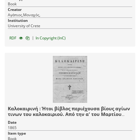
διαφόρων Διδασκάλων. Παρά δε Ακακίου
Book
ιερομονάχου Του Διακρούσση του εκ της
Creator
νήσσου[sic] Κεφαληνίας, επιμελώς διορθωθείσαι
Αγάπιος,Μοναχός,
και διαδαπάνης [sic] Αυτού τυπωθείσαι εις κοινήν
Institution
ωφέλειαν.
University of Crete
|
RDF
In Copyright (InC)
Καλοκαιρινή : Ήτοι βίβλος περιέχουσα βίους αγίων
τινων του καλοκαιριού. Από την α' του Μαρτίου
μέχρι τέλους Αυγούστου. Μεταφρασθέντες εκ των
Date
Ελλήνων εις την κοινήν ημετέραν διάλεκτον /
1865
Αγαπίου Μοναχού.
Item type
Book