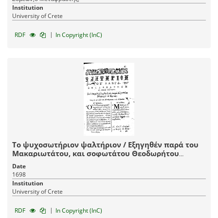
Institution
University of Crete
|
RDF
In Copyright (InC)
Το ψυχοσωτήριον ψαλτήριον / Εξηγηθέν παρά του
Μακαριωτάτου, και σοφωτάτου Θεοδωρήτου
Επισκόπου Κύρου. Και μεταγλωττισθέν παρά
Date
Αγαπίου Μοναχού του Κρητός, εκ της των Ελλήνων
1698
εις την κοινήν ημετέραν Διάλεκτον. Μετά του
Institution
προσήκοντος Πίνακος, όπως πας ένας μετευκολείας
University of Crete
ευρείν δύναται, τον Ψαλμόν ον βούληται.
|
RDF
In Copyright (InC)