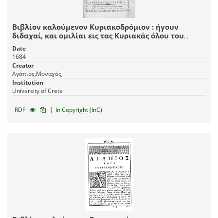
Βιβλίον καλούμενον Κυριακοδρόμιον : ήγουν
διδαχαί, και ομιλίαι εις τας Κυριακάς όλου του
Ενιαυτού, / αι πριν συλλεχθείσαι παρά Αγαπίου
Date
μοναχού του Κρητός εκ διαφόρων Διδασκάλων, και
1684
νεωστί μετατυπωθείσαι εις κοινήν των ορθοδόξων
Creator
ωφέλειαν, επιμελεία του Κοινού Διορθωτού
Αγάπιος,Μοναχός,
Νικολάου Βουβουλίου, ιατροσοφιστού.
Institution
University of Crete
|
RDF
In Copyright (InC)