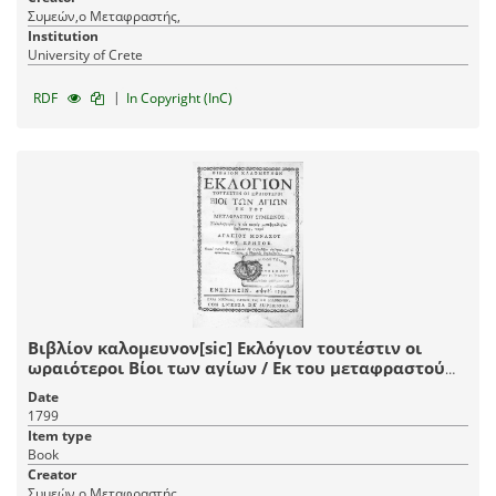
Συμεών,ο Μεταφραστής,
Institution
University of Crete
|
RDF
In Copyright (InC)
Βιβλίον καλομευνον[sic] Εκλόγιον τουτέστιν οι
ωραιότεροι Βίοι των αγίων / Εκ του μεταφραστού
Συμεώνος, εκλελεγμένοι, και εις κοινήν
Date
μεταφρασθέντες διάλεκτον, παρά Αγαπίου μοναχού
1799
του Κρητός.
Item type
Book
Creator
Συμεών,ο Μεταφραστής,