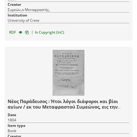
Creator
Συμεών,ο Μεταφραστής,
Institution
University of Crete
|
RDF
In Copyright (InC)
Νέος Παράδεισος : Ήτοι λόγοι διάφοροι και βίοι
αγίων / εκ του Μεταφραστού Συμεώνος, εις την
κοινήν ημετέραν διάλεκτον, μεταγλωττισθέντες μεν
Date
παρά Αγαπίου μοναχού του Κρητός.
1804
Item type
Book
Creator