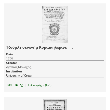
Μιχαήλ Γλυκεί χαρτζ μασραφήϊλαν. Ρουχανί τζαν
αφιετλιγή ιτζήν, σεφάγι τενντιριζλίκ ιτζήν,
χέρτουρλου κιουναχλαρίν κασαβετλή περελερή, βε
γιαραλαρί ιτζήν.
Τζούμλε σενενήμ Κυριακηλερινέ ___.
Date
1756
Creator
Αγάπιος,Μοναχός,
Institution
University of Crete
|
RDF
In Copyright (InC)