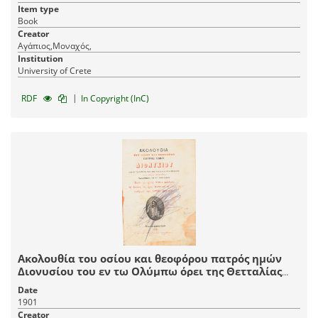
οικουμενικού πατριάρχου κυρίου κυρίου Γρηγορίου
Item type
Νυν δε το δεύτερον δι'εξόδων και επιμελείας
Book
Αγαπητού Σ. Αγαπητού. Προς χρήσιν και ωφέλειαν
Creator
των Ορθοδόξων Χριστιανωών.
Αγάπιος,Μοναχός,
Institution
University of Crete
|
RDF
In Copyright (InC)
Ακολουθία του οσίου και θεοφόρου πατρός ημών
Διονυσίου του εν τω Ολύμπω όρει της Θετταλίας
εκλάμψαντος του νέου άσκητού ψαλλομένη τη κγ΄
Date
Ιανουαρίου μηνός.
1901
Creator