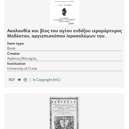
Ακολουθία και βίος του αγίου ενδόξου ιερομάρτυρος
Μοδέστου, αρχιεπισκόπου Ιεροσολύμων του
θαυματουργού / Συγγραφείσα παρ' Αγαπίου
Item type
μοναχού του Κρητός, έκδοσις Μιχ. Ι. Σαλιβέρου.
Book
Creator
Αγάπιος,Μοναχός,
Institution
University of Crete
|
RDF
In Copyright (InC)