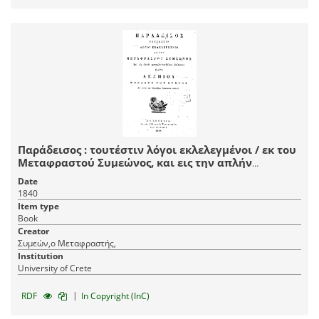
Παράδεισος : τουτέστιν λόγοι εκλελεγμένοι / εκ του
Μεταφραστού Συμεώνος, και εις την απλήν
μεταγλωττισθέντες Διάλεκτον παρά Αγαπίου
Date
Μοναχού του Κρητός εις κοινήν των Ορθοδόξων
1840
Χριστιανών ωφέλειαν.
Item type
Book
Creator
Συμεών,ο Μεταφραστής,
Institution
University of Crete
|
RDF
In Copyright (InC)