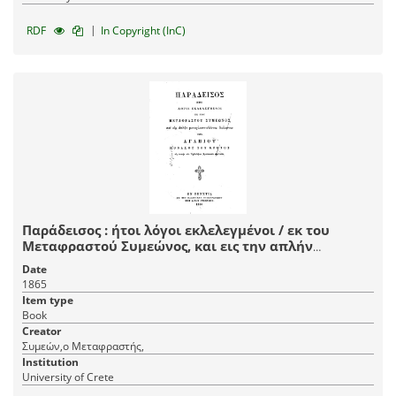
|
RDF
In Copyright (InC)
Παράδεισος : ήτοι λόγοι εκλελεγμένοι / εκ του
Μεταφραστού Συμεώνος, και εις την απλήν
μεταγλωττισθέντες διάλεκτον παρά Αγαπίου
Date
μοναχού του Κρητός εις κοινήν των Ορθοδόξων
1865
Χριστιανών ωφέλειαν.
Item type
Book
Creator
Συμεών,ο Μεταφραστής,
Institution
University of Crete