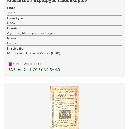
Μοδέστου Πατριάρχου Ιεροσολύμων
Date
1905
Item type
Book
Creator
Αγάπιος, Μοναχός του Κρητός
Place
Patra
Institution
Municipal Library of Patras (DBP)
1 PDF_WITH_TEXT
|
RDF
CC BY-NC-SA 4.0