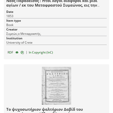
Νέος Παράδεισος : Ήτοι λόγοι διάφοροι και βίοι
αγίων / εκ του Μεταφραστού Συμεώνος, εις την
κοινήν ημετέραν διάλεκτον μεταγλωττισθέντες μεν
Date
παρά Αγαπίου μοναχού του Κρητός.
1853
Item type
Book
Creator
Συμεών,ο Μεταφραστής,
Institution
University of Crete
|
RDF
In Copyright (InC)
Το ψυχοσωτήριον ψαλτήριον Δαβίδ του