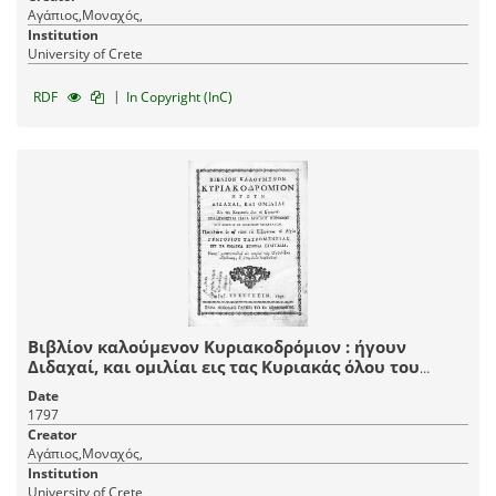
Αγάπιος,Μοναχός,
Institution
University of Crete
|
RDF
In Copyright (InC)
Βιβλίον καλούμενον Κυριακοδρόμιον : ήγουν
Διδαχαί, και ομιλίαι εις τας Κυριακάς όλου του
Ενιαυτού, / συλλεχθείσαι παρά Αγαπίου μοναχού
Date
του Κρητός εκ διαφόρων Διδασκάλων, προστεθείσης
1797
εν τω τέλει της εξηγήσεως του Αγίου Γρηγορίου
Creator
Ταυρομενείας εις τα ένδεκα εωθινά ευαγγέλια.
Αγάπιος,Μοναχός,
Νεωστί μετατυπωθέν εις κοινήν των Ορθοδόξων
Institution
ωφέλειαν, και επιμελώς διορθωθέν.
University of Crete