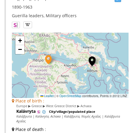
1890-1963
Guerilla leaders, Military officers
+
−
Leaflet
|
©
OpenStreetMap
contributors, Points © 2012 LINZ
Place of birth :
Europe ▶ Greece ▶ West Greece District ▶ Achaea
Kalávryta
City/village/populated place
Καλάβρυτα | Kalávryta, Achaea | Καλάβρυτα, Νομός Αχαΐας | Καλάβρυτα
Αχαΐας
Place of death
: