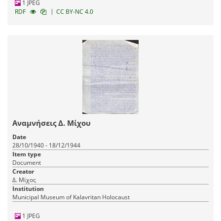
1 JPEG
|
RDF
CC BY-NC 4.0
Αναμνήσεις Δ. Μίχου
Date
28/10/1940 - 18/12/1944
Item type
Document
Creator
Δ. Μίχος
Institution
Municipal Museum of Kalavritan Holocaust
1 JPEG