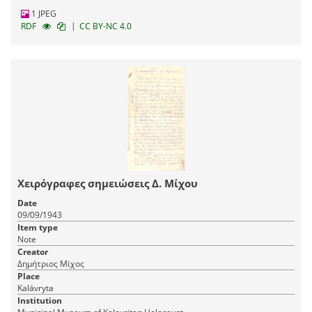
1 JPEG
|
RDF
CC BY-NC 4.0
Χειρόγραφες σημειώσεις Δ. Μίχου
Date
09/09/1943
Item type
Note
Creator
Δημήτριος Μίχος
Place
Kalávryta
Institution