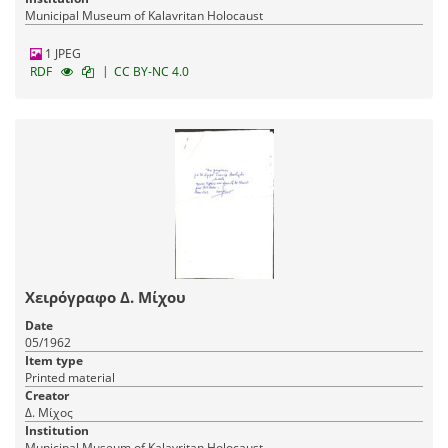
Municipal Museum of Kalavritan Holocaust
1 JPEG
|
RDF
CC BY-NC 4.0
Χειρόγραφο Δ. Μίχου
Date
05/1962
Item type
Printed material
Creator
Δ. Μίχος
Institution
Municipal Museum of Kalavritan Holocaust