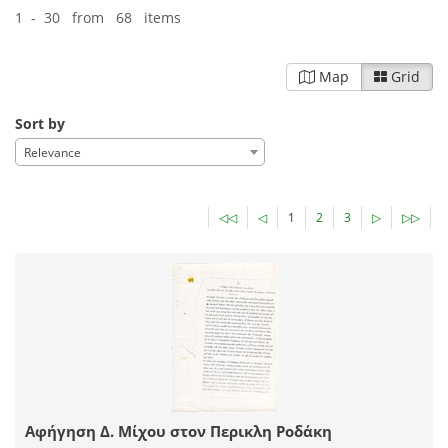
1 - 30 from 68 items
Map
Grid
Sort by
Relevance
◁◁
◁
1
2
3
▷
▷▷
Αφήγηση Δ. Μίχου στον Περικλη Ροδάκη