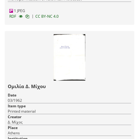
1 JPEG
|
RDF
CC BY-NC 4.0
Ομιλία Δ. Μίχου
Date
03/1962
Item type
Printed material
Creator
Δ. Μίχος
Place
Athens
Institution