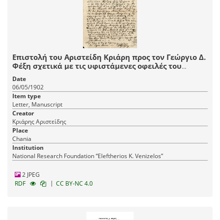
Επιστολή του Αριστείδη Κριάρη προς τον Γεώργιο Δ.
Φέξη σχετικά με τις υφιστάμενες οφειλές του
πρώτου έναντι του εκδοτικού οίκου του δεύτερου,
Date
με την οποία τον ενημερώνει τον χρόνο και τρόπο
06/05/1902
που εξοφλεί το χρέος του έναντί του.
Item type
Letter, Manuscript
Creator
Κριάρης Αριστείδης
Place
Chania
Institution
National Research Foundation “Eleftherios K. Venizelos”
2 JPEG
|
RDF
CC BY-NC 4.0