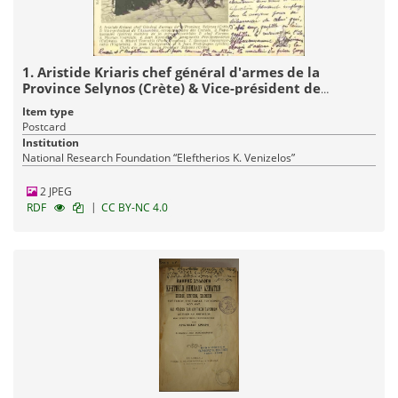
1. Aristide Kriaris chef général d'armes de la
Province Selynos (Crète) & Vice-président de
l'Assemblée révolutionaire des Crétois.
Item type
2.Papakasselos (prêtre) membre de l'Assemblée &
Postcard
chef d'armes. 3. Nicolas Vourakis. 4. Jean Korcidis. 5.
Institution
Anagnostis Protopapadakis (Calyvas). 6. Michel
National Research Foundation “Eleftherios K. Venizelos”
Vourakis (Porte drapeau). 7. Georges Papagrigorakis
(Vogiatzis). 8. Jean Calogerakis et 9. Jean Protopapas
2 JPEG
(pêetre), Chef des armes de la Province Selynos
|
RDF
CC BY-NC 4.0
(Crète).