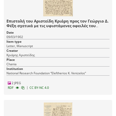
Επιστολή του Αριστείδη Κριάρη προς τον Γεώργιο Δ.
Φέξη σχετικά με τις υφιστάμενες οφειλές του
πρώτου έναντι του εκδοτικού οίκου του δεύτερου,
Date
με την οποία τον ενημερώνει τον χρόνο και τρόπο
09/03/1902
που εξοφλεί το χρέος του έναντί του.
Item type
Letter, Manuscript
Creator
Κριάρης Αριστείδης
Place
Chania
Institution
National Research Foundation “Eleftherios K. Venizelos”
2 JPEG
|
RDF
CC BY-NC 4.0