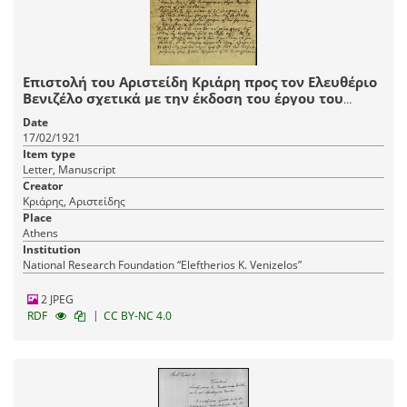
Επιστολή του Αριστείδη Κριάρη προς τον Ελευθέριο
Βενιζέλο σχετικά με την έκδοση του έργου του
"Κρητικά Δημώδη Άσματα" και την οικονομική
Date
συνδρομή του Βενιζέλου.
17/02/1921
Item type
Letter, Manuscript
Creator
Κριάρης, Αριστείδης
Place
Athens
Institution
National Research Foundation “Eleftherios K. Venizelos”
2 JPEG
|
RDF
CC BY-NC 4.0