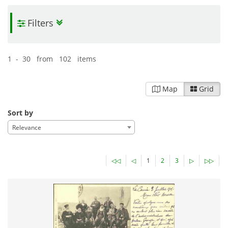
Filters
1 - 30 from 102 items
Map
Grid
Sort by
Relevance
◁◁
◁
1
2
3
▷
▷▷