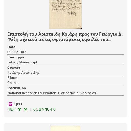
Επιστολή του Αριστείδη Κριάρη προς τον Γεώργιο Δ.
Φέξη σχετικά με τις υφιστάμενες οφειλές του
πρώτου έναντι του εκδοτικού οίκου του δεύτερου,
Date
με την οποία τον ενημερώνει τον χρόνο και τρόπο
09/03/1902
που εξοφλεί το χρέος του έναντί του.
Item type
Letter, Manuscript
Creator
Κριάρης Αριστείδης
Place
Chania
Institution
National Research Foundation “Eleftherios K. Venizelos”
2 JPEG
|
RDF
CC BY-NC 4.0