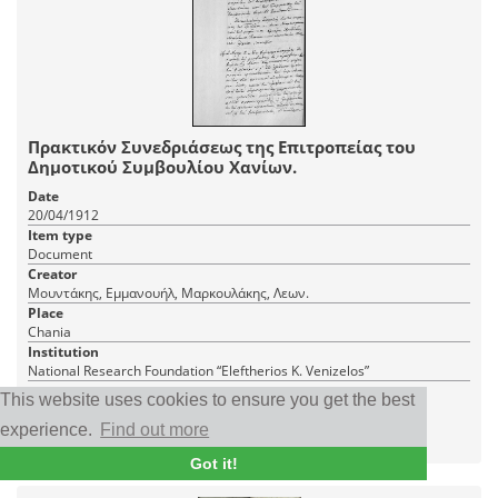
Πρακτικόν Συνεδριάσεως της Επιτροπείας του
Δημοτικού Συμβουλίου Χανίων.
Date
20/04/1912
Item type
Document
Creator
Μουντάκης, Εμμανουήλ, Μαρκουλάκης, Λεων.
Place
Chania
Institution
National Research Foundation “Eleftherios K. Venizelos”
This website uses cookies to ensure you get the best
4 JPEG
experience.
Find out more
|
RDF
CC BY-NC 4.0
Got it!