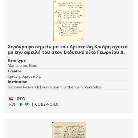
Χερόγραφο σημείωμα του Αριστείδη Κριάρη σχετιά
με την οφειλή του στον Εκδοτικό οίκο Γεωργίου Δ.
Φέξη με πρόχειρους οικονομικούς υπολογισμούς
Item type
και τρόπους απομείωσης και εξόφλησης του χρέους
Manuscript, Note
του.
Creator
Κριάρης Αριστείδης
Institution
National Research Foundation “Eleftherios K. Venizelos”
1 JPEG
|
RDF
CC BY-NC 4.0