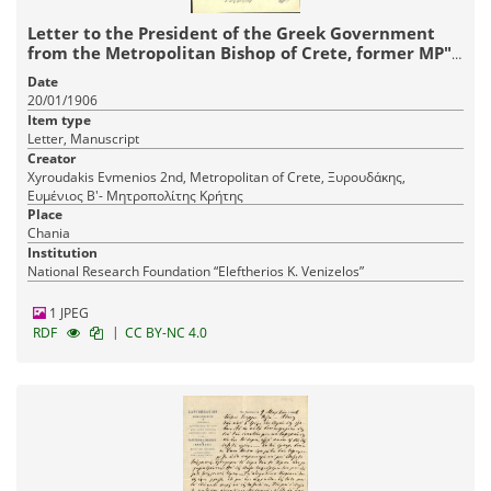
Letter to the President of the Greek Government
from the Metropolitan Bishop of Crete, former MP"s
of Crete and the advisors of the High Commissioner.
Date
20/01/1906
Item type
Letter, Manuscript
Creator
Xyroudakis Evmenios 2nd, Metropolitan of Crete, Ξυρουδάκης,
Ευμένιος Β'- Μητροπολίτης Κρήτης
Place
Chania
Institution
National Research Foundation “Eleftherios K. Venizelos”
1 JPEG
|
RDF
CC BY-NC 4.0