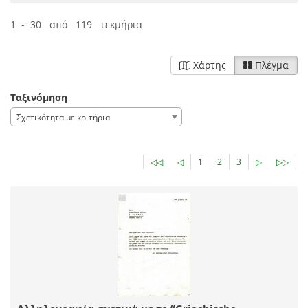
1 - 30 από 119 τεκμήρια
Χάρτης
Πλέγμα
Ταξινόμηση
Σχετικότητα με κριτήρια
◁◁
◁
1
2
3
▷
▷▷