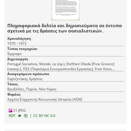
Πληροφοριακά δελτία και δημοσιεύματα σε έντυπα
σχετικά με τις δράσεις των σοσιαλιστικών
κομμάτων Ελλάδας, Ισπανίας, Πορτογαλίας
Χρονολόγηση
1970 - 1972
Τύπος τεκμηρίου
Έγγραφο
Δημιουργός
Portugal Socialista, Monde, Le (εφ.), Eleftheri Ellada [Free Greece]
(newsp.), ΠΣΕ (Παγκόσμια Συνομοσπονδία Εργασίας), Free Voice,
Monde, Le (newsp.), Ελεύθερη Ελλάδα (εφ.), World Confederation of
Αναφερόμενο πρόσωπο
Labour (WCL), Bulletin Socialiste
Σαρτζετάκης Χρήστος
Τόπος
Βρυξέλλες, Παρίσι, Νέα Υόρκη
Φορέας
Αρχεία Σύγχρονης Κοινωνικής Ιστορίας (ΑΣΚΙ)
21 JPEG
|
RDF
CC BY-NC 4.0