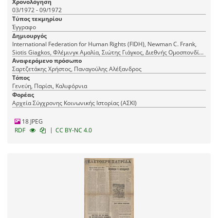
Χρονολόγηση
03/1972 - 09/1972
Τύπος τεκμηρίου
Έγγραφο
Δημιουργός
International Federation for Human Rights (FIDH), Newman C. Frank,
Siotis Giagkos, Φλέμινγκ Αμαλία, Σιώτης Γιάγκος, Διεθνής Ομοσπονδία
των Δικαιωμάτων του Ανθρώπου
Αναφερόμενο πρόσωπο
Σαρτζετάκης Χρήστος, Παναγούλης Αλέξανδρος
Τόπος
Γενεύη, Παρίσι, Καλιφόρνια
Φορέας
Αρχεία Σύγχρονης Κοινωνικής Ιστορίας (ΑΣΚΙ)
18 JPEG
|
RDF
CC BY-NC 4.0