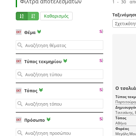
Φίλτρα αποτελεσμάτων
1 - 30 απ
Ταξινόμησ
Καθαρισμός
Σχετικότη
Θέμα
Τύπος τεκμηρίου
Ο τσολιά
Τόπος
Τύπος τεκ
Παρτιτούρα
Δημιουργό
Τσιτσάνης, 
Τόπος
Πρόσωπο
Αθήνα
Φορέας
Μεγάλη Μου