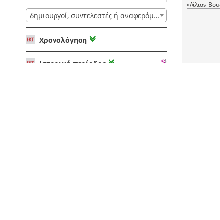
«Λίλιαν Βου
Μουσικής
δημιουργοί, συντελεστές ή αναφερόμενοι
Χρονολόγηση
Ιστορική περίοδος
1 PDF
RDF
Φορέας / συλλογή
Γλώσσα
Europeana τύπος
Άδεια χρήσης αρχείου
Ανάλυση (για εικόνες, video ή PDF)
Το χαστο
Τύπος αρχείου
Τύπος τεκ
Παρτιτούρα