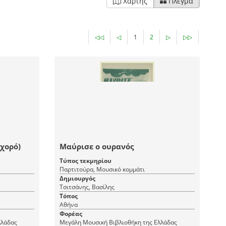
Χάρτης
Πλέγμα
◁◁
◁
1
2
▷
▷▷
 χορό)
Μαύρισε ο ουρανός
Τύπος τεκμηρίου
Παρτιτούρα, Μουσικό κομμάτι
Δημιουργός
Τσιτσάνης, Βασίλης
Τόπος
Αθήνα
Φορέας
λλάδας
Μεγάλη Μουσική Βιβλιοθήκη της Ελλάδας