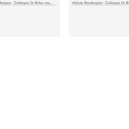
δούρη» - Σύλλογος Οι Φίλοι της
«Λίλιαν Βουδούρη» - Σύλλογος Οι Φ
Μουσικής
1 JPEG
1 PDF
1 JPEG
|
|
CC BY-NC 4.0
RDF
CC BY-NC 4.0
ύκι
Γιορτάζεις σήμερα
μηρίου
Χρονολόγηση
, Μουσικό κομμάτι
1958