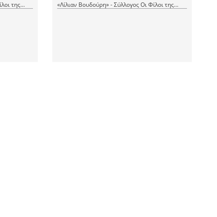
ίλοι της
«Λίλιαν Βουδούρη» - Σύλλογος Οι Φίλοι της
Μουσικής
1 PDF
1 JPEG
|
RDF
CC BY-NC 4.0
Μ' έχουν γελάσει δυο μαύρα μάτια
Τύπος τεκμηρίου
Παρτιτούρα, Μουσικό κομμάτι