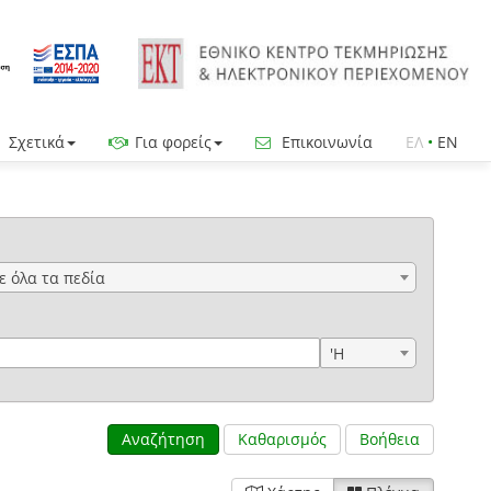
Σχετικά
Για φορείς
Επικοινωνία
ΕΛ
•
EN
ε όλα τα πεδία
'Η
Αναζήτηση
Καθαρισμός
Βοήθεια