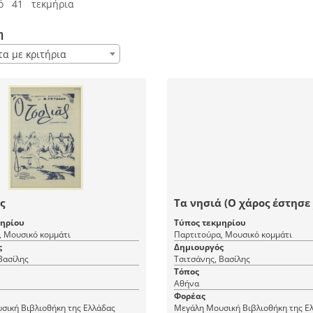
ό 41 τεκμήρια
η
τα με κριτήρια
ς
Τα νησιά (Ο χάρος έστησε
μηρίου
Τύπος τεκμηρίου
, Μουσικό κομμάτι
Παρτιτούρα, Μουσικό κομμάτι
ς
Δημιουργός
Βασίλης
Τσιτσάνης, Βασίλης
Τόπος
Αθήνα
Φορέας
σική Βιβλιοθήκη της Ελλάδας
Μεγάλη Μουσική Βιβλιοθήκη της Ε