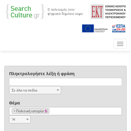
Toggl
navig
Πληκτρολογήστε λέξη ή φράση
Σε όλα τα πεδία
Θέμα
×
Πολιτική ιστορία
'Η