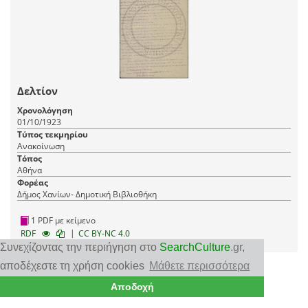
Δελτίον
Χρονολόγηση
01/10/1923
Τύπος τεκμηρίου
Ανακοίνωση
Τόπος
Αθήνα
Φορέας
Δήμος Χανίων- Δημοτική Βιβλιοθήκη
1 PDF με κείμενο
|
RDF
CC BY-NC 4.0
Συνεχίζοντας την περιήγηση στο
SearchCulture
.gr
,
αποδέχεστε τη χρήση cookies
Μάθετε περισσότερα
Αποδοχή
◁◁
◁
1
2
3
▷
▷▷