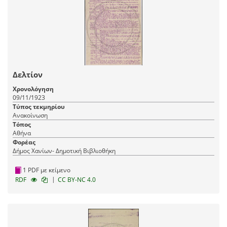
Δελτίον
Χρονολόγηση
09/11/1923
Τύπος τεκμηρίου
Ανακοίνωση
Τόπος
Αθήνα
Φορέας
Δήμος Χανίων- Δημοτική Βιβλιοθήκη
1 PDF με κείμενο
|
RDF
CC BY-NC 4.0