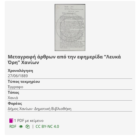
Μεταγραφή άρθρων από την εφημερίδα “Λευκά
Όρη” Χανίων
Χρονολόγηση
27/06/1889
Τύπος τεκμηρίου
Έγγραφο
Τόπος
Χανιά
Φορέας
Δήμος Χανίων- Δημοτική Βιβλιοθήκη
1 PDF με κείμενο
|
RDF
CC BY-NC 4.0