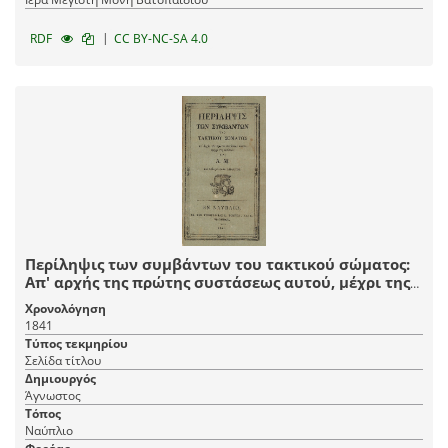
|
RDF
CC BY-NC-SA 4.0
Περίληψις των συμβάντων του τακτικού σώματος:
Απ' αρχής της πρώτης συστάσεως αυτού, μέχρι της
ελεύσεως της Α. Μ. του Σεβαστού ημών Άνακτος
Χρονολόγηση
1841
Τύπος τεκμηρίου
Σελίδα τίτλου
Δημιουργός
Άγνωστος
Τόπος
Ναύπλιο