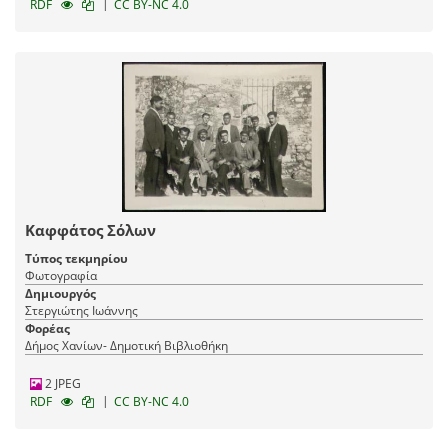
|
RDF
CC BY-NC 4.0
Καφφάτος Σόλων
Τύπος τεκμηρίου
Φωτογραφία
Δημιουργός
Στεργιώτης Ιωάννης
Φορέας
Δήμος Χανίων- Δημοτική Βιβλιοθήκη
2 JPEG
|
RDF
CC BY-NC 4.0