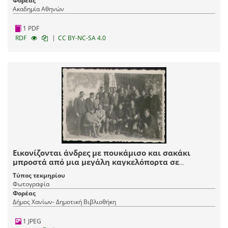
Φορέας
Ακαδημία Αθηνών
1 PDF
|
RDF
CC BY-NC-SA 4.0
Εικονίζονται άνδρες με πουκάμισο και σακάκι
μπροστά από μια μεγάλη καγκελόπορτα σε
άγνωστη τοποθεσία [ίσως είναι πολιτικοί
Τύπος τεκμηρίου
κρατούμενοι]
Φωτογραφία
Φορέας
Δήμος Χανίων- Δημοτική Βιβλιοθήκη
1 JPEG