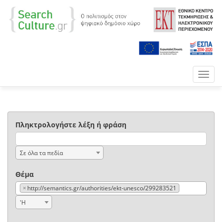
Toggl
navig
Πληκτρολογήστε λέξη ή φράση
Σε όλα τα πεδία
Θέμα
×
http://semantics.gr/authorities/ekt-unesco/299283521
'Η