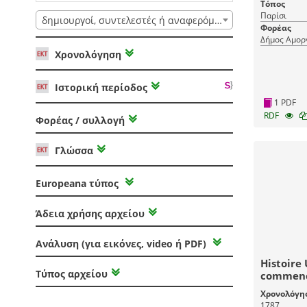
Τόπος
Παρίσι
δημιουργοί, συντελεστές ή αναφερόμενοι
Φορέας
Δήμος Αμορ
Χρονολόγηση
Ιστορική περίοδος
1 PDF
RDF
Φορέας / συλλογή
Γλώσσα
Europeana τύπος
Άδεια χρήσης αρχείου
Ανάλυση (για εικόνες, video ή PDF)
Histoire 
Τύπος αρχείου
commenc
présent:
Χρονολόγη
(58) Hist
1787