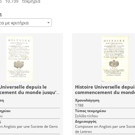
ό 10.739 τεκμήρια
η
τα με κριτήρια
Universelle depuis le
Histoire Universelle depui
ement du monde jusqu'à
commencement du monde
 Tome Trente-Sixieme (36)
présent: Tome Soixant-Se
ση
Χρονολόγηση
Moderne - Histoire
(67) Histoire Moderne - Hi
1788
lle 76
Universelle 107
μηρίου
Τύπος τεκμηρίου
ου
Σελίδα τίτλου
ς
Δημιουργός
 Anglois par une Societe de Gens
Composee en Anglois par une Soci
de Lettres