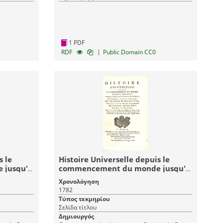
1 PDF
|
RDF
Public Domain CC0
s le
Histoire Universelle depuis le
 jusqu'à
commencement du monde jusqu'à
Neuvieme
présent: Tome Sixieme (6) Histoire
Χρονολόγηση
stoire
Moderne - Histoire Universelle 46
1782
Τύπος τεκμηρίου
Σελίδα τίτλου
Δημιουργός