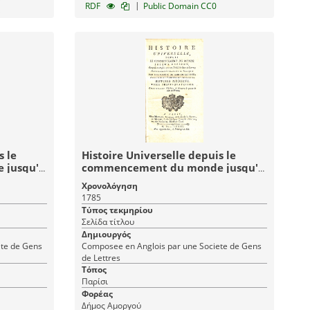
|
RDF
Public Domain CC0
s le
Histoire Universelle depuis le
 jusqu'à
commencement du monde jusqu'à
Deuxieme
présent: Tome Trente-Quatrieme
Χρονολόγηση
stoire
(34) Histoire Moderne - Histoire
1785
Universelle 74
Τύπος τεκμηρίου
Σελίδα τίτλου
Δημιουργός
ete de Gens
Composee en Anglois par une Societe de Gens
de Lettres
Τόπος
Παρίσι
Φορέας
Δήμος Αμοργού