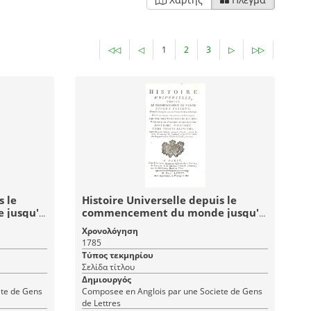
◁◁
◁
1
2
3
▷
▷▷
s le
Histoire Universelle depuis le
 jusqu'à
commencement du monde jusqu'à
ptieme
présent: Tome Trente-Neuvieme
Χρονολόγηση
stoire
(39) Histoire Moderne - Histoire
1785
Universelle 79
Τύπος τεκμηρίου
Σελίδα τίτλου
Δημιουργός
ete de Gens
Composee en Anglois par une Societe de Gens
de Lettres