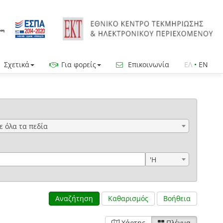
Σχετικά
Για φορείς
Επικοινωνία
ΕΛ
•
EN
ε όλα τα πεδία
'Η
Αναζήτηση
Καθαρισμός
Βοήθεια
Χάρτης
Πλέγμα