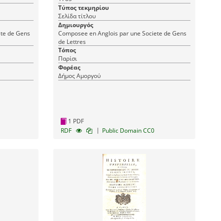
Histoire Universelle 82
Τύπος τεκμηρίου
Σελίδα τίτλου
Δημιουργός
ete de Gens
Composee en Anglois par une Societe de Gens
de Lettres
Τόπος
Παρίσι
Φορέας
Δήμος Αμοργού
1 PDF
|
RDF
Public Domain CC0