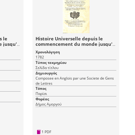
s le
Histoire Universelle depuis le
 jusqu'à
commencement du monde jusqu'à
gt-
présent: Tome Troisieme (3)
Χρονολόγηση
Histoire Moderne - Histoire
1782
e
Universelle 43
Τύπος τεκμηρίου
Σελίδα τίτλου
Δημιουργός
Composee en Anglois par une Societe de Gens
de Lettres
Τόπος
Παρίσι
Φορέας
Δήμος Αμοργού
1 PDF