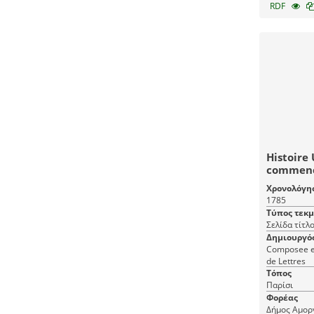
RDF
Histoire 
commenc
présent:
Χρονολόγη
(33) Hist
1785
Universe
Τύπος τεκ
Σελίδα τίτλ
Δημιουργό
Composee en
de Lettres
Τόπος
Παρίσι
Φορέας
Δήμος Αμορ