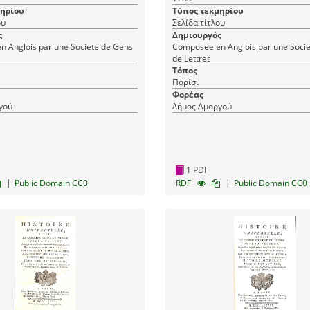
lle 98
Universelle 112
μηρίου
Τύπος τεκμηρίου
ου
Σελίδα τίτλου
ς
Δημιουργός
 Anglois par une Societe de Gens
Composee en Anglois par une Soci
de Lettres
Τόπος
Παρίσι
Φορέας
γού
Δήμος Αμοργού
1 PDF
|
|
Public Domain CC0
RDF
Public Domain CC0