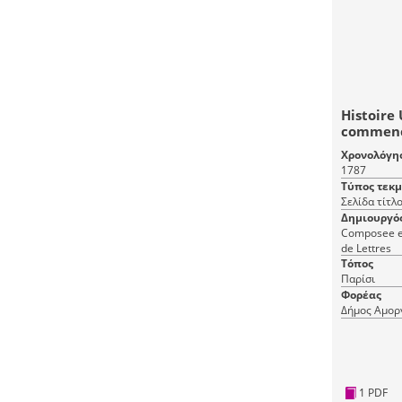
Histoire 
commenc
présent:
Χρονολόγη
Neuvieme
1787
Histoire 
Τύπος τεκ
Σελίδα τίτλ
Δημιουργό
Composee en
de Lettres
Τόπος
Παρίσι
Φορέας
Δήμος Αμορ
1 PDF