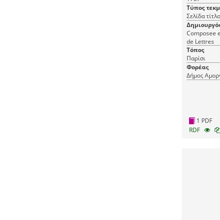
Universe
Τύπος τεκ
Σελίδα τίτλ
Δημιουργό
Composee en
de Lettres
Τόπος
Παρίσι
Φορέας
Δήμος Αμορ
1 PDF
RDF