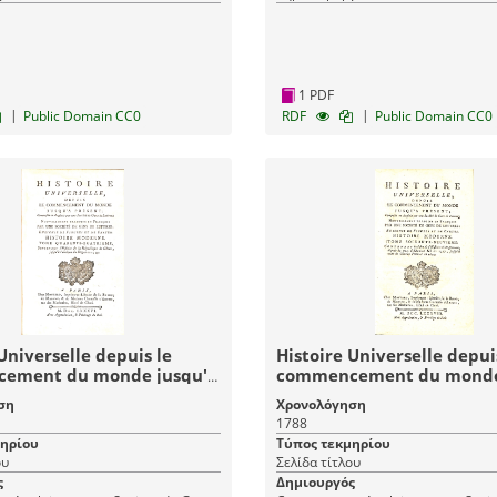
1 PDF
|
|
Public Domain CC0
RDF
Public Domain CC0
Universelle depuis le
Histoire Universelle depui
ement du monde jusqu'à
commencement du monde
 Tome Quarante-
présent: Tome Soixante-
ση
Χρονολόγηση
e (44) Histoire Moderne -
(69) Histoire Moderne - Hi
1788
Universelle 84
Universelle 109
μηρίου
Τύπος τεκμηρίου
ου
Σελίδα τίτλου
ς
Δημιουργός