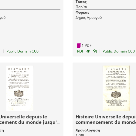
Τόπος
Παρίσι
Φορέας
γού
Δήμος Αμοργού
1 PDF
|
|
Public Domain CC0
RDF
Public Domain CC0
Universelle depuis le
Histoire Universelle depui
ement du monde jusqu'à
commencement du monde
 Tome Cinquante-Sixieme
présent: Tome Soixante-
ση
Χρονολόγηση
oire Moderne - Histoire
(72) Histoire Moderne - Hi
1788