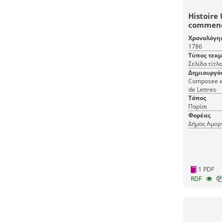
Histoire 
commenc
présent:
Χρονολόγη
Troisiem
1786
Histoire 
Τύπος τεκ
Σελίδα τίτλ
Δημιουργό
Composee en
de Lettres
Τόπος
Παρίσι
Φορέας
Δήμος Αμορ
1 PDF
RDF