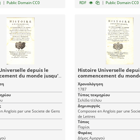
|
|
Public Domain CC0
RDF
Public Domain CC0
Universelle depuis le
Histoire Universelle depui
ement du monde jusqu'à
commencement du monde
 Tome Trente-Troisieme
présent: Tome Soixante-
ση
Χρονολόγηση
oire Moderne - Histoire
(62) Histoire Moderne - Hi
1787
lle 73
Universelle 102
μηρίου
Τύπος τεκμηρίου
ου
Σελίδα τίτλου
ς
Δημιουργός
 Anglois par une Societe de Gens
Composee en Anglois par une Soci
de Lettres
Τόπος
Παρίσι
Φορέας
γού
Δήμος Αμοργού