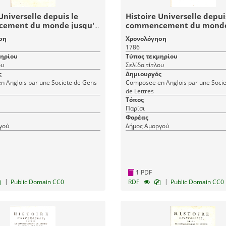
Universelle depuis le
Histoire Universelle depui
ement du monde jusqu'à
commencement du monde
 Tome Cinquante-
présent: Tome Cinquantie
ση
Χρονολόγηση
e (53) Histoire Moderne -
Histoire Moderne - Histoir
1786
Universelle 93
Universelle 90
μηρίου
Τύπος τεκμηρίου
ου
Σελίδα τίτλου
ς
Δημιουργός
 Anglois par une Societe de Gens
Composee en Anglois par une Soci
de Lettres
Τόπος
Παρίσι
Φορέας
γού
Δήμος Αμοργού
1 PDF
|
|
Public Domain CC0
RDF
Public Domain CC0