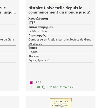
s le
Histoire Universelle depuis le
 jusqu'à
commencement du monde jusqu'à
me (50)
présent: Tome Soixante (60)
Χρονολόγηση
e
Histoire Moderne - Histoire
1787
Universelle 100
Τύπος τεκμηρίου
Σελίδα τίτλου
Δημιουργός
ete de Gens
Composee en Anglois par une Societe de Gens
de Lettres
Τόπος
Παρίσι
Φορέας
Δήμος Αμοργού
1 PDF
|
RDF
Public Domain CC0