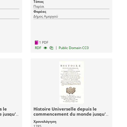
Τόπος
Παρίσι
Φορέας
Δήμος Αμοργού
1 PDF
|
RDF
Public Domain CC0
s le
Histoire Universelle depuis le
 jusqu'à
commencement du monde jusqu'à
Douzieme
présent: Tome Quarante-
Χρονολόγηση
stoire
Deuxieme (42) Histoire Moderne -
1785