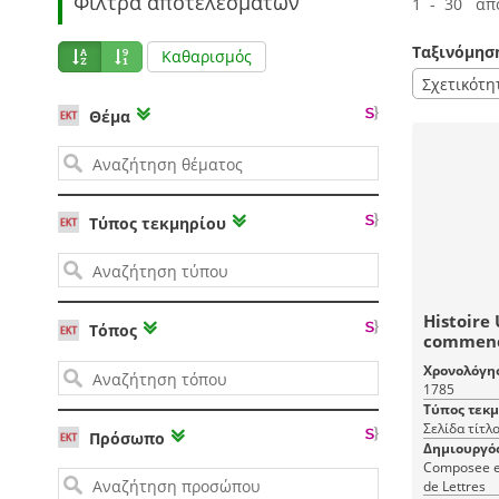
Φίλτρα αποτελεσμάτων
1 - 30 απ
Ταξινόμησ
Καθαρισμός
Σχετικότη
Θέμα
Τύπος τεκμηρίου
Histoire 
Τόπος
commenc
présent:
Χρονολόγη
Histoire 
1785
Universe
Τύπος τεκ
Σελίδα τίτλ
Πρόσωπο
Δημιουργό
Composee en
de Lettres