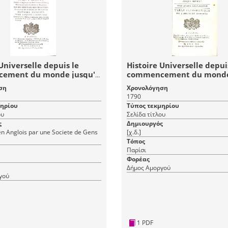
Universelle depuis le
Histoire Universelle depui
ement du monde jusqu'à
commencement du monde
 Tome Cinquante-
présent: Tome Quatre-Vin
ση
Χρονολόγηση
 (59) Histoire Moderne -
Deuxieme (122) - Table
1790
Universelle 99
Alphabetique de l' Histoir
μηρίου
Τύπος τεκμηρίου
Moderne 2
ου
Σελίδα τίτλου
ς
Δημιουργός
 Anglois par une Societe de Gens
[χ.δ.]
Τόπος
Παρίσι
Φορέας
Δήμος Αμοργού
γού
1 PDF