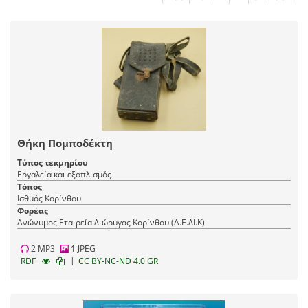
Θήκη Πομποδέκτη
Τύπος τεκμηρίου
Εργαλεία και εξοπλισμός
Τόπος
Ισθμός Κορίνθου
Φορέας
Ανώνυμος Εταιρεία Διώρυγας Κορίνθου (Α.Ε.ΔΙ.Κ)
2 MP3
1 JPEG
|
RDF
CC BY-NC-ND 4.0 GR