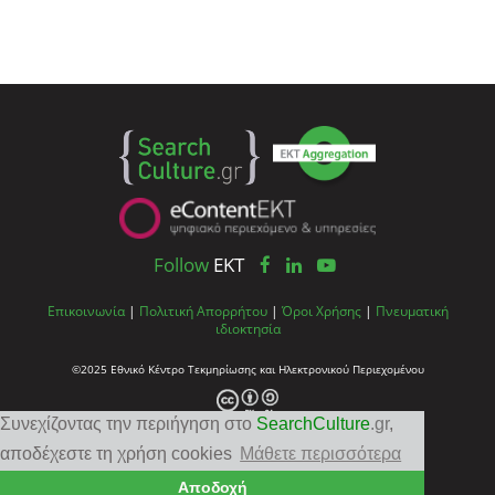
Follow
EKT
Επικοινωνία
|
Πολιτική Απορρήτου
|
Όροι Χρήσης
|
Πνευματική
ιδιοκτησία
©2025 Εθνικό Κέντρο Τεκμηρίωσης και Ηλεκτρονικού Περιεχομένου
Συνεχίζοντας την περιήγηση στο
SearchCulture
.gr
,
αποδέχεστε τη χρήση cookies
Μάθετε περισσότερα
Αποδοχή