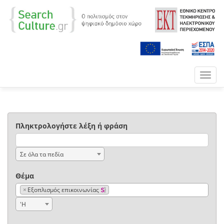
Toggl
navig
Πληκτρολογήστε λέξη ή φράση
Σε όλα τα πεδία
Θέμα
×
Εξοπλισμός επικοινωνίας
'Η