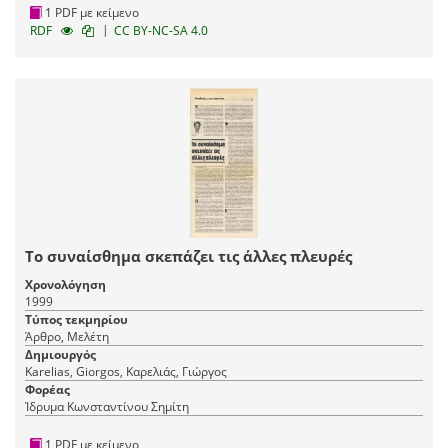
1 PDF με κείμενο
|
RDF
CC BY-NC-SA 4.0
Το συναίσθημα σκεπάζει τις άλλες πλευρές
Χρονολόγηση
1999
Τύπος τεκμηρίου
Άρθρο, Μελέτη
Δημιουργός
Karelias, Giorgos, Καρελιάς, Γιώργος
Φορέας
Ίδρυμα Κωνσταντίνου Σημίτη
1 PDF με κείμενο