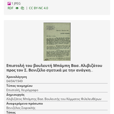
1 JPEG
|
RDF
CC BY-NC 4.0
Επιστολή του βουλευτή Μπάμπη Βασ. Αλιβιζάτου
προς τον Σ. Βενιζέλο σχετικά με την ανάγκη
εκκαθάρισης της υφιστάμενης κατάστασης στην
Χρονολόγηση
κυβέρνηση.
04/04/1949
Τύπος τεκμηρίου
Επιστολή, Χειρόγραφο
Δημιουργός
Αλιβιζάτος Μπάμπης Βασ. Βουλευτής του Κόμματος Φιλελευθέρων
Αναφερόμενο πρόσωπο
Βενιζέλος Σοφοκλής
Τόπος