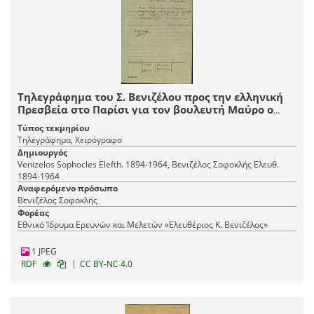
Τηλεγράφημα του Σ. Βενιζέλου προς την ελληνική
Πρεσβεία στο Παρίσι για τον βουλευτή Μαύρο ο
οποίος παρακαλούταν να τηλεγραφήσει στον
Τύπος τεκμηρίου
Πρόεδρο της Βουλής ότι υπερψηφίζει την
Τηλεγράφημα, Χειρόγραφο
κυβέρνηση.
Δημιουργός
Venizelos Sophocles Elefth. 1894-1964, Βενιζέλος Σοφοκλής Ελευθ.
1894-1964
Αναφερόμενο πρόσωπο
Βενιζέλος Σοφοκλής
Φορέας
Εθνικό Ίδρυμα Ερευνών και Μελετών «Ελευθέριος Κ. Βενιζέλος»
1 JPEG
|
RDF
CC BY-NC 4.0