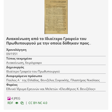
Ανακοίνωση από το Ιδιαίτερο Γραφείο του
Πρωθυπουργού με την οποία δόθηκαν προς
δημοσίευση επιστολές που ανταλλάχτηκαν μεταξύ
Χρονολόγηση
του βασιλιά Παύλου και του αρχηγού του
09/1951
Ελληνικού Συναγερμού, Αλ. Παπάγου.
Τύπος τεκμηρίου
Ανακοίνωση, Χειρόγραφο
Δημιουργός
Ιδιαίτερο Γραφείο του Πρωθυπουργού
Αναφερόμενο πρόσωπο
Παύλος Α΄ της Ελλάδας, Βενιζέλος Σοφοκλής, Πλαστήρας Νικόλαος
Φορέας
Εθνικό Ίδρυμα Ερευνών και Μελετών «Ελευθέριος Κ. Βενιζέλος»
4 JPEG
|
RDF
CC BY-NC 4.0