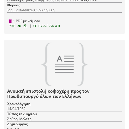
Φορέας
Ίδρυμα Κωνσταντίνου Σημίτη
1 PDF με κείμενο
|
RDF
CC BY-NC-SA 4.0
Ανοικτή επιστολή κοψοχέρη προς τον
Πρωθυπουργό όλων των Ελλήνων
Χρονολόγηση
14/04/1982
Τύπος τεκμηρίου
Άρθρο, Μελέτη
Δημιουργός
χ.ο., s.n.