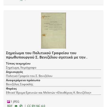
Σημείωμα του Πολιτικού Γραφείου του
πρωθυπουργού Σ. Βενιζέλου σχετικά με την
αποστολή χρημάτων στο Κριεκούκι για το δημοτικό
Τύπος τεκμηρίου
σχολείο, στη Θήβα για εκκλησία προσφύγων και
Σημείωμα, Χειρόγραφο
στο Σούρμπι για αγορά αντλίας φρέατος υδρεύσεως.
Δημιουργός
Πολιτικό Γραφείο του Σ. Βενιζέλου
Αναφερόμενο πρόσωπο
Βενιζέλος Σοφοκλής
Φορέας
Εθνικό Ίδρυμα Ερευνών και Μελετών «Ελευθέριος Κ. Βενιζέλος»
1 JPEG
|
RDF
CC BY-NC 4.0