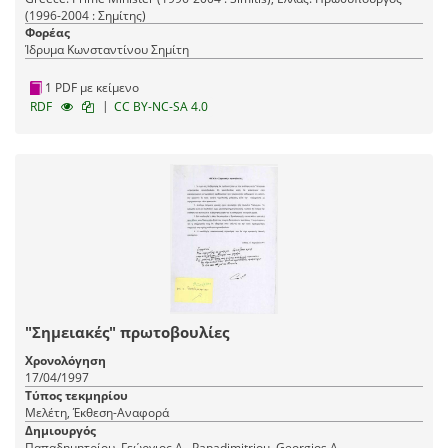
(1996-2004 : Σημίτης)
Φορέας
Ίδρυμα Κωνσταντίνου Σημίτη
1 PDF με κείμενο
|
RDF
CC BY-NC-SA 4.0
"Σημειακές" πρωτοβουλίες
Χρονολόγηση
17/04/1997
Τύπος τεκμηρίου
Μελέτη, Έκθεση-Αναφορά
Δημιουργός
Παπαδημητρίου, Γεώργιος Α., Papadimitriou, Georgios A.