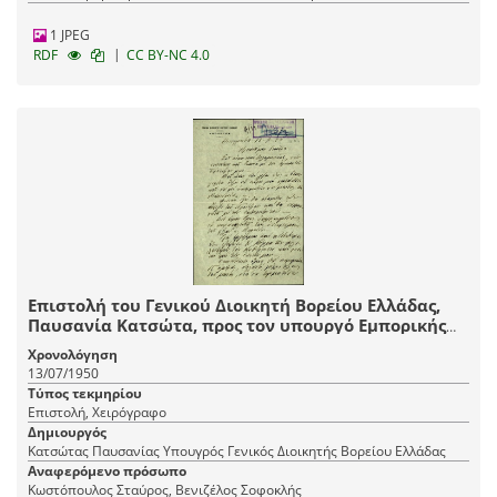
1 JPEG
|
RDF
CC BY-NC 4.0
Επιστολή του Γενικού Διοικητή Βορείου Ελλάδας,
Παυσανία Κατσώτα, προς τον υπουργό Εμπορικής
Ναυτιλίας Σταύρο Κωστόπουλο με την οποία
Χρονολόγηση
εκφράζει τη διαμαρτυρία του για τη στάση του
13/07/1950
Λεωνίδα (Ιασωνίδη) και ενημερώνει για την
Τύπος τεκμηρίου
απόφασή του να παραιτηθεί μετά την άφιξη του
Επιστολή, Χειρόγραφο
προέδρου στη Μακεδονία.
Δημιουργός
Κατσώτας Παυσανίας Υπουγρός Γενικός Διοικητής Βορείου Ελλάδας
Αναφερόμενο πρόσωπο
Κωστόπουλος Σταύρος, Βενιζέλος Σοφοκλής