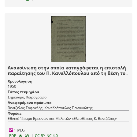
Ανακοίνωση στην οποία καταγράφεται η επιστολή
παραίτησης του Π. Κανελλόπουλου από τη θέση του
αντιπροέδρου και υπουργού των Στρατιωτικών,
Χρονολόγηση
των Ναυτικών και της Αεροπορίας προς τον
1950
πρωθυπουργό Σ. Βενιζέλο.
Τύπος τεκμηρίου
Σημείωμα, Χειρόγραφο
Αναφερόμενο πρόσωπο
Βενιζέλος Σοφοκλής, Κανελλόπουλος Παναγιώτης
Φορέας
Εθνικό Ίδρυμα Ερευνών και Μελετών «Ελευθέριος Κ. Βενιζέλος»
1 JPEG
|
RDF
CC BY-NC 4.0