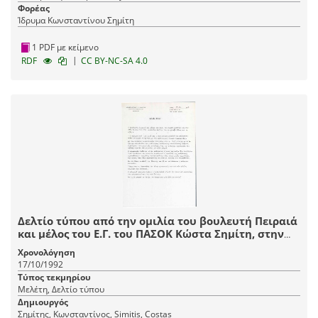
Φορέας
Ίδρυμα Κωνσταντίνου Σημίτη
1 PDF με κείμενο
|
RDF
CC BY-NC-SA 4.0
Δελτίο τύπου από την ομιλία του βουλευτή Πειραιά
και μέλος του Ε.Γ. του ΠΑΣΟΚ Κώστα Σημίτη, στην
Ιεράπετρα Κρήτης: Εκχώρηση περιουσιακών
Χρονολόγηση
στοιχείων στον κ. Γκλύξμπουργκ
17/10/1992
Τύπος τεκμηρίου
Μελέτη, Δελτίο τύπου
Δημιουργός
Σημίτης, Κωνσταντίνος, Simitis, Costas