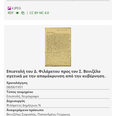
4 JPEG
|
RDF
CC BY-NC 4.0
Επιστολή του Δ. Φιλάρετου προς τον Σ. Βενιζέλο
σχετικά με την απομάκρυνση από την κυβέρνηση
του Γ. Παπανδρέου και τις επικείμενες εκλογές.
Χρονολόγηση
08/06/1951
Τύπος τεκμηρίου
Επιστολή, Χειρόγραφο
Δημιουργός
Φιλάρετος Δημήτριος Ν.
Αναφερόμενο πρόσωπο
Βενιζέλος Σοφοκλής, Παπανδρέου Γεώργιος