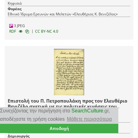
Κηφισιά
Φορέας
Εθνικό Ίδρυμα Ερευνών και Μελετών «Ελευθέριος Κ. Βενιζέλος»
3 JPEG
|
RDF
CC BY-NC 4.0
Επιστολή του Π. Πετροπουλάκη προς τον Ελευθέριο
Βενιζέλο σχετικά με τις πολιτικές κινήσεις του
Συνεχίζοντας την περιήγηση στο
SearchCulture
.gr
,
Βενιζέλου.
Χρονολόγηση
αποδέχεστε τη χρήση cookies
Μάθετε περισσότερα
20/11/1935
Τύπος τεκμηρίου
Αποδοχή
Επιστολή, Χειρόγραφο
Δημιουργός