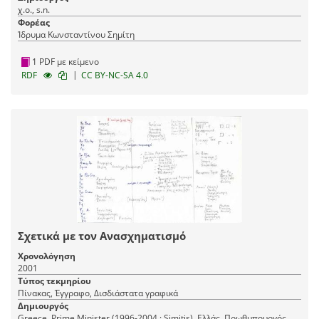
χ.ο., s.n.
Φορέας
Ίδρυμα Κωνσταντίνου Σημίτη
1 PDF με κείμενο
|
RDF
CC BY-NC-SA 4.0
Σχετικά με τον Ανασχηματισμό
Χρονολόγηση
2001
Τύπος τεκμηρίου
Πίνακας, Έγγραφο, Δισδιάστατα γραφικά
Δημιουργός
Greece. Prime Minister (1996-2004 : Simitis), Ελλάς. Πρωθυπουργός