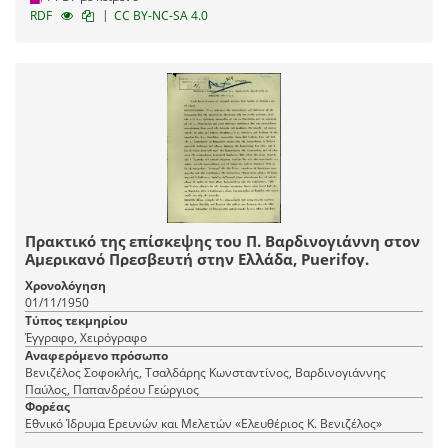
|
RDF
CC BY-NC-SA 4.0
Πρακτικό της επίσκεψης του Π. Βαρδινογιάννη στον
Αμερικανό Πρεσβευτή στην Ελλάδα, Puerifoy.
Χρονολόγηση
01/11/1950
Τύπος τεκμηρίου
Έγγραφο, Χειρόγραφο
Αναφερόμενο πρόσωπο
Βενιζέλος Σοφοκλής, Τσαλδάρης Κωνσταντίνος, Βαρδινογιάννης
Παύλος, Παπανδρέου Γεώργιος
Φορέας
Εθνικό Ίδρυμα Ερευνών και Μελετών «Ελευθέριος Κ. Βενιζέλος»