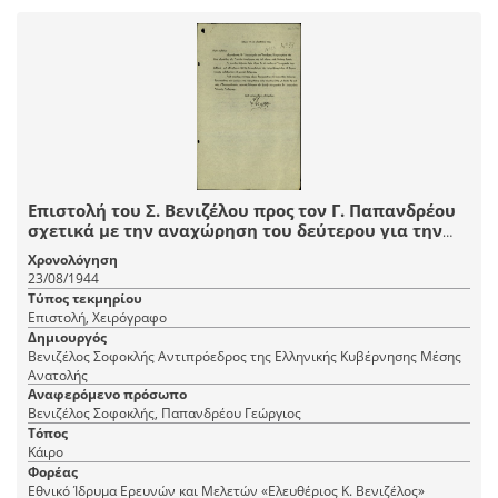
Επιστολή του Σ. Βενιζέλου προς τον Γ. Παπανδρέου
σχετικά με την αναχώρηση του δεύτερου για την
Ιταλία και τη μη ενημέρωση του γράφοντος και του
Χρονολόγηση
Υπουργικού Συμβουλίου.
23/08/1944
Τύπος τεκμηρίου
Επιστολή, Χειρόγραφο
Δημιουργός
Βενιζέλος Σοφοκλής Αντιπρόεδρος της Ελληνικής Κυβέρνησης Μέσης
Ανατολής
Αναφερόμενο πρόσωπο
Βενιζέλος Σοφοκλής, Παπανδρέου Γεώργιος
Τόπος
Κάιρο
Φορέας
Εθνικό Ίδρυμα Ερευνών και Μελετών «Ελευθέριος Κ. Βενιζέλος»