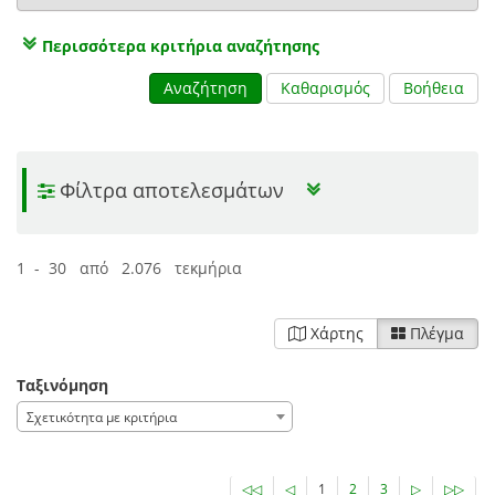
Περισσότερα κριτήρια αναζήτησης
Αναζήτηση
Καθαρισμός
Βοήθεια
Φίλτρα αποτελεσμάτων
1 - 30 από 2.076 τεκμήρια
Χάρτης
Πλέγμα
Ταξινόμηση
Σχετικότητα με κριτήρια
◁◁
◁
1
2
3
▷
▷▷