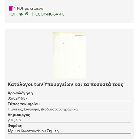
1 PDF με κείμενο
|
RDF
CC BY-NC-SA 4.0
Κατάλογοι των Υπουργείων και τα ποσοστά τους
Χρονολόγηση
05/02/1987
Τύπος τεκμηρίου
Πίνακας, Έγγραφο, Δισδιάστατα γραφικά
Δημιουργός
χ.ο., s.n.
Φορέας
Ίδρυμα Κωνσταντίνου Σημίτη