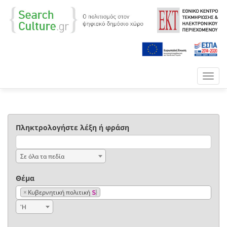
Toggl
navig
Πληκτρολογήστε λέξη ή φράση
Σε όλα τα πεδία
Θέμα
×
Κυβερνητική πολιτική
'Η