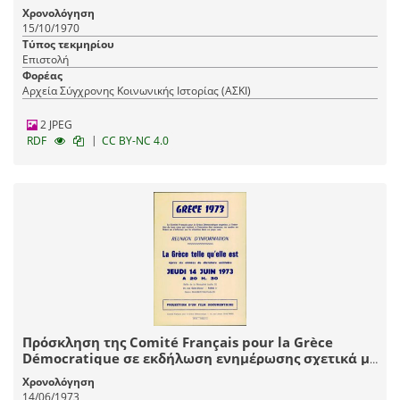
Δημοκρατικής Ελλάδας κ της Διεθνούς Αμνηστίας
Χρονολόγηση
για οικονομικά ζητήματα
15/10/1970
Τύπος τεκμηρίου
Επιστολή
Φορέας
Αρχεία Σύγχρονης Κοινωνικής Ιστορίας (ΑΣΚΙ)
2 JPEG
|
RDF
CC BY-NC 4.0
Πρόσκληση της Comité Français pour la Grèce
Démocratique σε εκδήλωση ενημέρωσης σχετικά με
την πολιτική κατάσταση στην Ελλάδα
Χρονολόγηση
14/06/1973