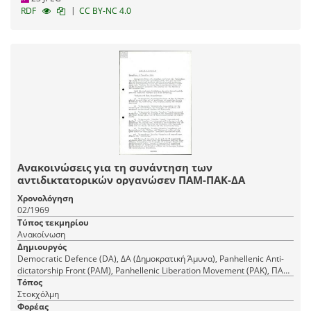
|
RDF
CC BY-NC 4.0
Ανακοινώσεις για τη συνάντηση των
αντιδικτατορικών οργανώσεν ΠΑΜ-ΠΑΚ-ΔΑ
Χρονολόγηση
02/1969
Τύπος τεκμηρίου
Ανακοίνωση
Δημιουργός
Democratic Defence (DA), ΔΑ (Δημοκρατική Άμυνα), Panhellenic Anti-
dictatorship Front (PAM), Panhellenic Liberation Movement (PAK), ΠΑΚ
(Πανελλήνιο Απελευθερωτικό Κίνημα) : United Hellenic Front,
Τόπος
Πατριωτικό Αντιδικτατορικό Μέτωπο (ΠΑΜ)
Στοκχόλμη
Φορέας