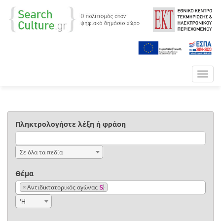
Toggl
navig
Πληκτρολογήστε λέξη ή φράση
Σε όλα τα πεδία
Θέμα
×
Αντιδικτατορικός αγώνας
'Η