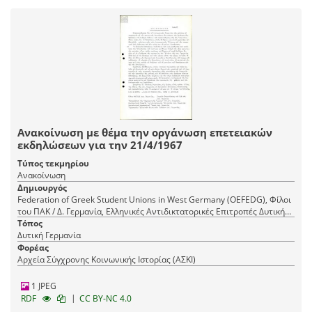
Ανακοίνωση με θέμα την οργάνωση επετειακών
εκδηλώσεων για την 21/4/1967
Τύπος τεκμηρίου
Ανακοίνωση
Δημιουργός
Federation of Greek Student Unions in West Germany (OEFEDG), Φίλοι
του ΠΑΚ / Δ. Γερμανία, Ελληνικές Αντιδικτατορικές Επιτροπές Δυτικής
Γερμανίας / Συντονιστικό Γραφείο, Socialist Democratic Union (SDE) /
Τόπος
W. Germany, Δημοκρατική Άμυνα / Δ. Γερμανία, Greek Anti-dictatorship
Δυτική Γερμανία
Committees West Germany / Co-ordinating Office, ΟΕΦΕΔΓ
Φορέας
(Ομοσπονδία Ελληνικών Φοιτητικών Ενώσεων Δ. Γερμανίας), ΣΔΕ / Δ.
Αρχεία Σύγχρονης Κοινωνικής Ιστορίας (ΑΣΚΙ)
Γερμανία, Friends of the Panhellenic Liberation Movement (PAK) / W.
Germany, Democratic Defence (DA) / West Germany
1 JPEG
|
RDF
CC BY-NC 4.0