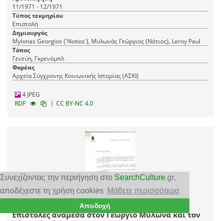
11/1971 - 12/1971
Τύπος τεκμηρίου
Επιστολή
Δημιουργός
Mylonas Georgios ('Notios'), Μυλωνάς Γεώργιος (Νότιος), Leroy Paul
Τόπος
Γενεύη, Γκρενόμπλ
Φορέας
Αρχεία Σύγχρονης Κοινωνικής Ιστορίας (ΑΣΚΙ)
4 JPEG
|
RDF
CC BY-NC 4.0
Συνεχίζοντας την περιήγηση στο
SearchCulture
.gr
,
αποδέχεστε τη χρήση cookies
Μάθετε περισσότερα
Αποδοχή
Επιστολές ανάμεσα στον Γεώργιο Μυλωνά και τον