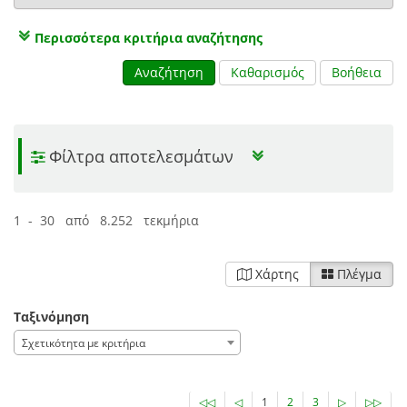
Περισσότερα κριτήρια αναζήτησης
Αναζήτηση
Καθαρισμός
Βοήθεια
Φίλτρα αποτελεσμάτων
1 - 30 από 8.252 τεκμήρια
Χάρτης
Πλέγμα
Ταξινόμηση
Σχετικότητα με κριτήρια
◁◁
◁
1
2
3
▷
▷▷