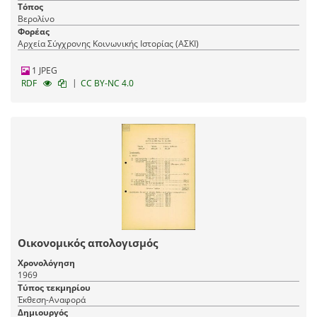
Germany / Co-ordinating Office
Τόπος
Βερολίνο
Φορέας
Αρχεία Σύγχρονης Κοινωνικής Ιστορίας (ΑΣΚΙ)
1 JPEG
|
RDF
CC BY-NC 4.0
Οικονομικός απολογισμός
Χρονολόγηση
1969
Τύπος τεκμηρίου
Έκθεση-Αναφορά
Δημιουργός