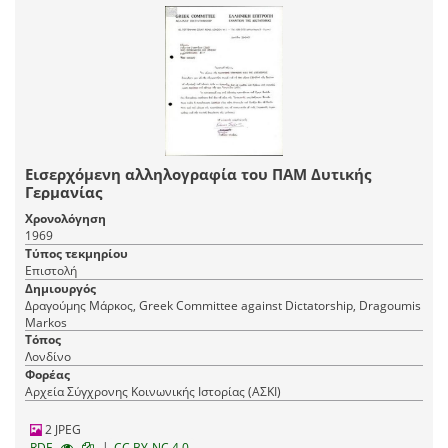
Εισερχόμενη αλληλογραφία του ΠΑΜ Δυτικής
Γερμανίας
Χρονολόγηση
1969
Τύπος τεκμηρίου
Επιστολή
Δημιουργός
Δραγούμης Μάρκος, Greek Committee against Dictatorship, Dragoumis
Markos
Τόπος
Λονδίνο
Φορέας
Αρχεία Σύγχρονης Κοινωνικής Ιστορίας (ΑΣΚΙ)
2 JPEG
|
RDF
CC BY-NC 4.0