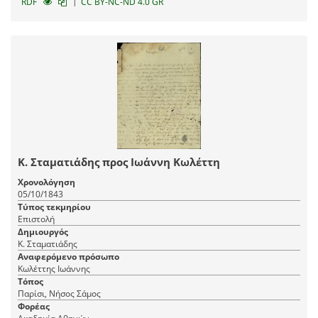
|
RDF
CC BY-NC-ND 4.0 GR
Κ. Σταματιάδης προς Ιωάννη Κωλέττη
Χρονολόγηση
05/10/1843
Τύπος τεκμηρίου
Επιστολή
Δημιουργός
Κ. Σταματιάδης
Αναφερόμενο πρόσωπο
Κωλέττης Ιωάννης
Τόπος
Παρίσι, Nήσος Σάμος
Φορέας