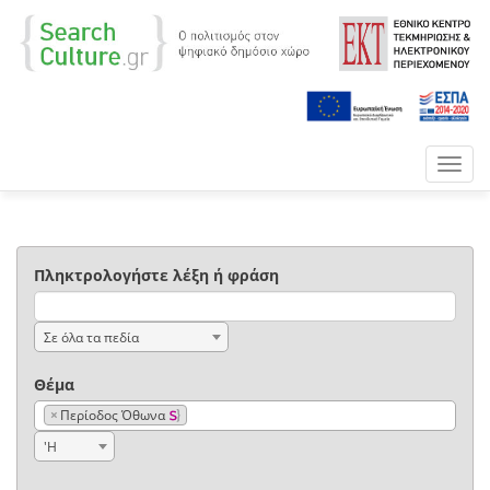
Toggl
navig
Πληκτρολογήστε λέξη ή φράση
Σε όλα τα πεδία
Θέμα
×
Περίοδος Όθωνα
'Η