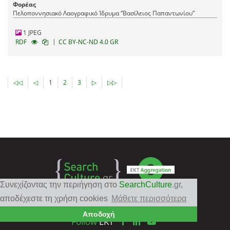
Φορέας
Πελοποννησιακό Λαογραφικό Ίδρυμα “Βασίλειος Παπαντωνίου”
1 JPEG
|
RDF
CC BY-NC-ND 4.0 GR
◁◁
◁
1
2
3
▷
▷▷
Συνεχίζοντας την περιήγηση στο
SearchCulture
.gr
,
αποδέχεστε τη χρήση cookies
Μάθετε περισσότερα
Αποδοχή
Follow
EKT