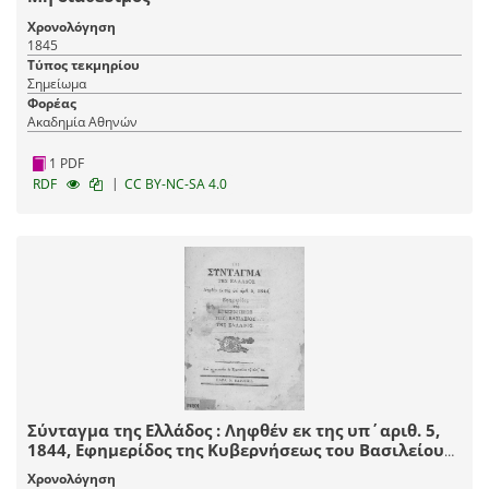
Χρονολόγηση
1845
Τύπος τεκμηρίου
Σημείωμα
Φορέας
Ακαδημία Αθηνών
1 PDF
|
RDF
CC BY-NC-SA 4.0
Σύνταγμα της Ελλάδος : Ληφθέν εκ της υπ΄αριθ. 5,
1844, Εφημερίδος της Κυβερνήσεως του Βασιλείου
της Ελλάδος, και μετατυπωθέν Εν Ερμοπόλει τω
Χρονολόγηση
αυτώ έτει.