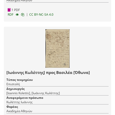
Ακαδημία Αθηνών
1 PDF
|
RDF
CC BY-NC-SA 4.0
[Ιωάννης Κωλέττης] προς Βασιλέα [Όθωνα]
Τύπος τεκμηρίου
Επιστολή
Δημιουργός
[Ioannis Kolettis], [Ιωάννης Κωλέττης]
Αναφερόμενο πρόσωπο
Κωλέττης Ιωάννης
Φορέας
Ακαδημία Αθηνών