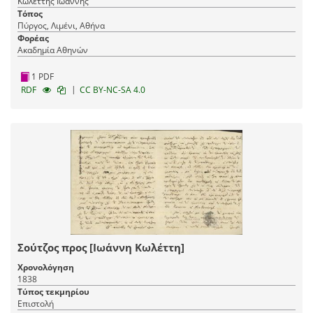
Κωλέττης Ιωάννης
Τόπος
Πύργος, Λιμένι, Αθήνα
Φορέας
Ακαδημία Αθηνών
1 PDF
|
RDF
CC BY-NC-SA 4.0
Σούτζος προς [Ιωάννη Κωλέττη]
Χρονολόγηση
1838
Τύπος τεκμηρίου
Επιστολή