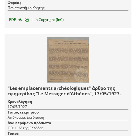
Φορέας
Πανεπιστήμιο Κρήτης
|
RDF
In Copyright (InC)
"Les emplacements archéologiques" άρθρο της
εφημερίδας "Le Messager d’Athènes", 17/05/1927.
Χρονολόγηση
17/05/1927
Τύπος τεκμηρίου
Απόκομμα, Εκτύπωση
Αναφερόμενο πρόσωπο
Όθων Α' της Ελλάδας
Τόπος