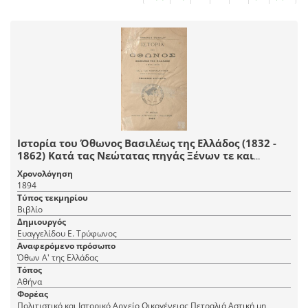
Ιστορία του Όθωνος Βασιλέως της Ελλάδος (1832 -
1862) Κατά τας Νεώτατας πηγάς Ξένων τε και
Ημετέρων Ιστορικών, Έκδοσις Δευτέρα
Χρονολόγηση
1894
Τύπος τεκμηρίου
Βιβλίο
Δημιουργός
Ευαγγελίδου Ε. Τρύφωνος
Αναφερόμενο πρόσωπο
Όθων Α' της Ελλάδας
Τόπος
Αθήνα
Φορέας
Πολιτιστικό και Ιστορικό Αρχείο Οικογένειας Πετραλιά Αστική μη