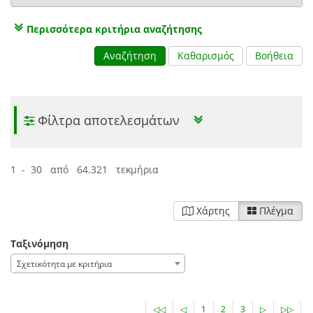
Περισσότερα κριτήρια αναζήτησης
Αναζήτηση
Καθαρισμός
Βοήθεια
Φίλτρα αποτελεσμάτων
1 - 30 από 64.321 τεκμήρια
Χάρτης
Πλέγμα
Ταξινόμηση
Σχετικότητα με κριτήρια
◁◁
◁
1
2
3
▷
▷▷