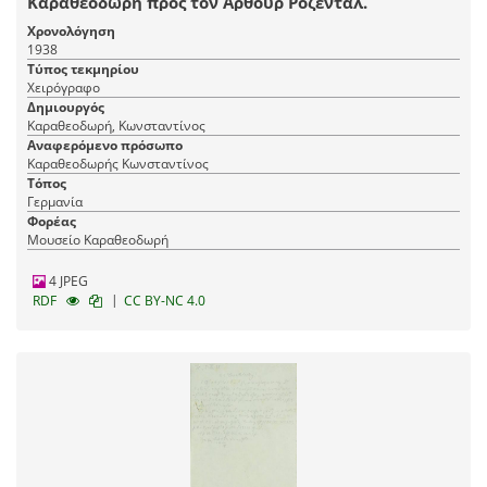
Καραθεοδωρή προς τον Άρθουρ Ρόζενταλ.
Χρονολόγηση
1938
Τύπος τεκμηρίου
Χειρόγραφο
Δημιουργός
Καραθεοδωρή, Κωνσταντίνος
Αναφερόμενο πρόσωπο
Καραθεοδωρής Κωνσταντίνος
Τόπος
Γερμανία
Φορέας
Μουσείο Καραθεοδωρή
4 JPEG
|
RDF
CC BY-NC 4.0