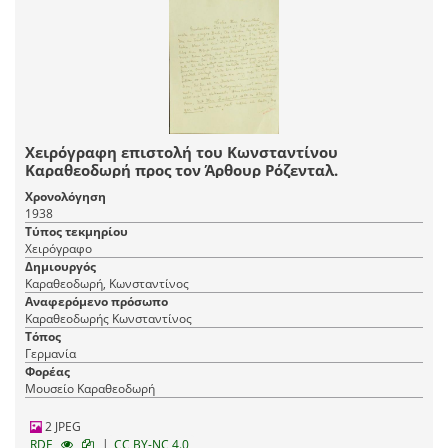
Χειρόγραφη επιστολή του Κωνσταντίνου
Καραθεοδωρή προς τον Άρθουρ Ρόζενταλ.
Χρονολόγηση
1938
Τύπος τεκμηρίου
Χειρόγραφο
Δημιουργός
Καραθεοδωρή, Κωνσταντίνος
Αναφερόμενο πρόσωπο
Καραθεοδωρής Κωνσταντίνος
Τόπος
Γερμανία
Φορέας
Μουσείο Καραθεοδωρή
2 JPEG
|
RDF
CC BY-NC 4.0