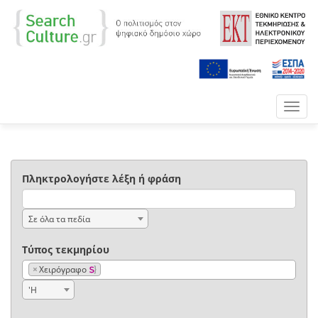
Toggl
navig
Πληκτρολογήστε λέξη ή φράση
Σε όλα τα πεδία
Τύπος τεκμηρίου
×
Χειρόγραφο
'Η