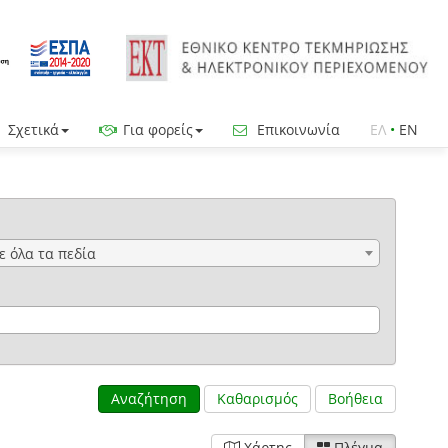
Σχετικά
Για φορείς
Επικοινωνία
ΕΛ
•
EN
ε όλα τα πεδία
Αναζήτηση
Καθαρισμός
Βοήθεια
Χάρτης
Πλέγμα