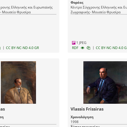
Φορέας
ρονης Ελληνικής και Ευρωπαϊκής
Κέντρο Σύγχρονης Ελληνικής και Ε
- Μουσείο Φρυσίρα
Ζωγραφικής- Μουσείο Φρυσίρα
1 JPEG
|
|
CC BY-NC-ND 4.0 GR
RDF
CC BY-NC-ND 4.0 G
ras
Vlassis Frissiras
ση
Χρονολόγηση
1998
μηρίου
Τύπος τεκμηρίου