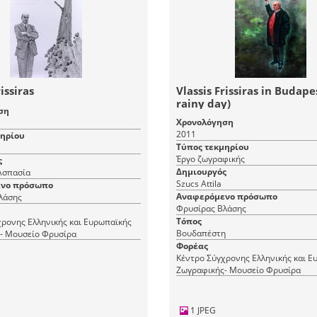
issiras
Vlassis Frissiras in Budape
rainy day)
ση
Χρονολόγηση
2011
μηρίου
Τύπος τεκμηρίου
Έργο ζωγραφικής
ς
Δημιουργός
Ασπασία
Szucs Attila
νο πρόσωπο
Αναφερόμενο πρόσωπο
λάσης
Φρυσίρας Βλάσης
Τόπος
ρονης Ελληνικής και Ευρωπαϊκής
Βουδαπέστη
- Μουσείο Φρυσίρα
Φορέας
Κέντρο Σύγχρονης Ελληνικής και Ε
Ζωγραφικής- Μουσείο Φρυσίρα
1 JPEG