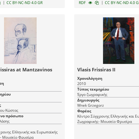
|
|
CC BY-NC-ND 4.0 GR
RDF
CC BY-NC-ND 4.0 G
rissiras at Mantzavinos
Vlasis Frissiras ΙΙ
Χρονολόγηση
ση
2010
Τύπος τεκμηρίου
μηρίου
Έργο ζωγραφικής
Δημιουργός
ς
Wnek Grzegorz
ου Κώστας
Φορέας
νο πρόσωπο
Κέντρο Σύγχρονης Ελληνικής και Ε
λάσης
Ζωγραφικής- Μουσείο Φρυσίρα
ρονης Ελληνικής και Ευρωπαϊκής
- Μουσείο Φρυσίρα