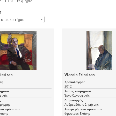
ό 1.131 τεκμήρια
η
τα με κριτήρια
issiras
Vlassis Frissiras
ση
Χρονολόγηση
2012
μηρίου
Τύπος τεκμηρίου
φικής
Έργο ζωγραφικής
ς
Δημιουργός
μήτρης
Ανδρεαδάκης Δημήτρης
νο πρόσωπο
Αναφερόμενο πρόσωπο
λάσης
Φρυσίρας Βλάσης