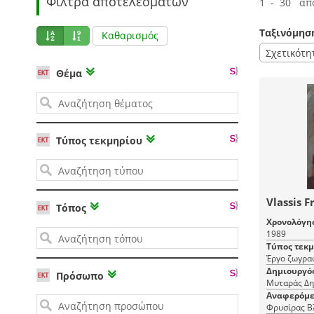
Φίλτρα αποτελεσμάτων
1 - 30 απ
Ταξινόμησ
Καθαρισμός
Σχετικότη
Θέμα
Τύπος τεκμηρίου
Vlassis Fr
Τόπος
Χρονολόγη
1989
Τύπος τεκ
Έργο ζωγρα
Δημιουργό
Πρόσωπο
Μυταράς Δη
Αναφερόμε
Φρυσίρας Β