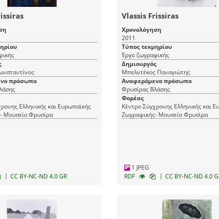
issiras
Vlassis Frissiras
ση
Χρονολόγηση
2011
μηρίου
Τύπος τεκμηρίου
φικής
Έργο ζωγραφικής
ς
Δημιουργός
ωνσταντίνος
Μπελντέκος Παναγιώτης
νο πρόσωπο
Αναφερόμενο πρόσωπο
λάσης
Φρυσίρας Βλάσης
Φορέας
ρονης Ελληνικής και Ευρωπαϊκής
Κέντρο Σύγχρονης Ελληνικής και Ε
- Μουσείο Φρυσίρα
Ζωγραφικής- Μουσείο Φρυσίρα
1 JPEG
|
|
CC BY-NC-ND 4.0 GR
RDF
CC BY-NC-ND 4.0 G