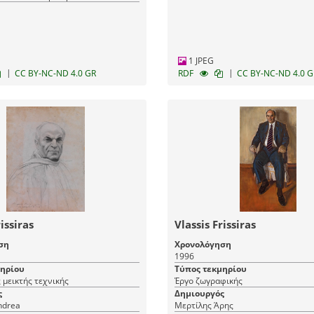
1 JPEG
|
|
CC BY-NC-ND 4.0 GR
RDF
CC BY-NC-ND 4.0 G
issiras
Vlassis Frissiras
ση
Χρονολόγηση
1996
μηρίου
Τύπος τεκμηρίου
 μεικτής τεχνικής
Έργο ζωγραφικής
ς
Δημιουργός
ndrea
Μερτίλης Άρης