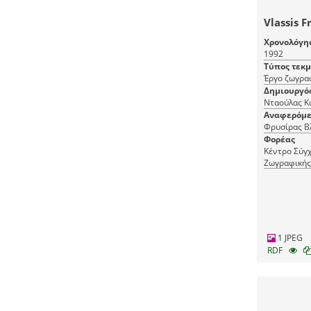
Vlassis Fr
Χρονολόγη
1992
Τύπος τεκ
Έργο ζωγρα
Δημιουργό
Νταούλας Κ
Αναφερόμε
Φρυσίρας Β
Φορέας
Κέντρο Σύγχ
Ζωγραφικής
1 JPEG
RDF