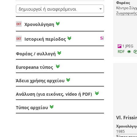
Φορέας
Κέντρο Σύγχ
δημιουργοί ή αναφερόμενοι
Ζωγραφικής
Χρονολόγηση
Ιστορική περίοδος
1 JPEG
RDF
Φορέας / συλλογή
Europeana τύπος
Άδεια χρήσης αρχείου
Ανάλυση (για εικόνες, video ή PDF)
Τύπος αρχείου
Vl. Frissi
Χρονολόγη
1985
Τύπος τεκ