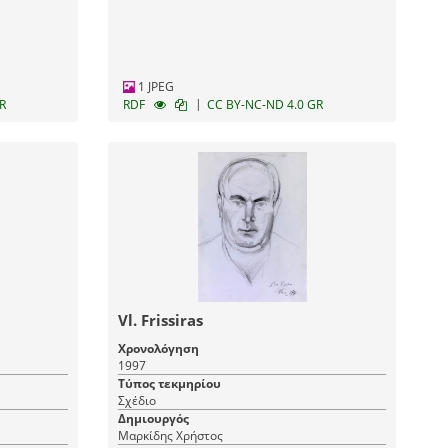
1 JPEG
|
R
RDF
CC BY-NC-ND 4.0 GR
Vl. Frissiras
Χρονολόγηση
1997
Τύπος τεκμηρίου
Σχέδιο
Δημιουργός
Μαρκίδης Χρήστος