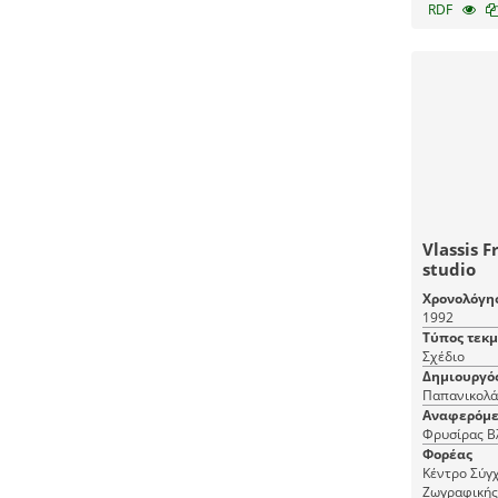
RDF
Vlassis F
studio
Χρονολόγη
1992
Τύπος τεκ
Σχέδιο
Δημιουργό
Παπανικολά
Αναφερόμε
Φρυσίρας Β
Φορέας
Κέντρο Σύγχ
Ζωγραφικής