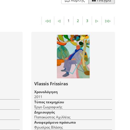
◁◁
◁
1
2
3
▷
▷▷
Vlassis Frissiras
Χρονολόγηση
2011
Τύπος τεκμηρίου
Έργο ζωγραφικής
Δημιουργός
Παπακώστας Αχιλλέας
Αναφερόμενο πρόσωπο
Φρυσίρας Βλάσης