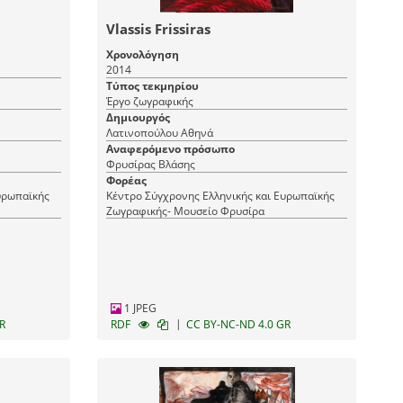
Vlassis Frissiras
Χρονολόγηση
2014
Τύπος τεκμηρίου
Έργο ζωγραφικής
Δημιουργός
Λατινοπούλου Αθηνά
Αναφερόμενο πρόσωπο
Φρυσίρας Βλάσης
Φορέας
υρωπαϊκής
Κέντρο Σύγχρονης Ελληνικής και Ευρωπαϊκής
Ζωγραφικής- Μουσείο Φρυσίρα
1 JPEG
|
R
RDF
CC BY-NC-ND 4.0 GR