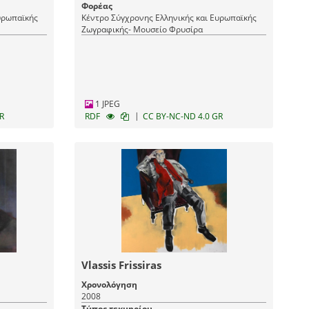
Φορέας
υρωπαϊκής
Κέντρο Σύγχρονης Ελληνικής και Ευρωπαϊκής
Ζωγραφικής- Μουσείο Φρυσίρα
1 JPEG
|
R
RDF
CC BY-NC-ND 4.0 GR
Vlassis Frissiras
Χρονολόγηση
2008
Τύπος τεκμηρίου