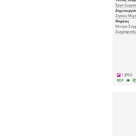
Έργο ζωγρα
Δημιουργό
Ζησίου Μιχ
Φορέας
Κέντρο Σύγχ
Ζωγραφικής
1 JPEG
RDF