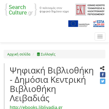
Toggl
navig
Αρχική σελίδα
Συλλογές
Ψηφιακή Βιβλιοθήκη
- Δημόσια Κεντρική
Βιβλιοθήκη
Λειβαδιάς
http://ebooks.liblivadia.gr