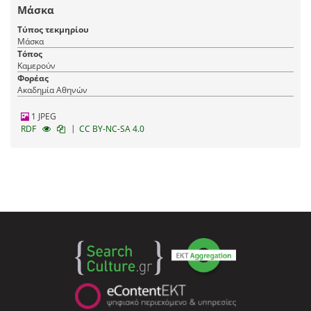
Μάσκα
Τύπος τεκμηρίου
Μάσκα
Τόπος
Καμερούν
Φορέας
Ακαδημία Αθηνών
1 JPEG
|
RDF
CC BY-NC-SA 4.0