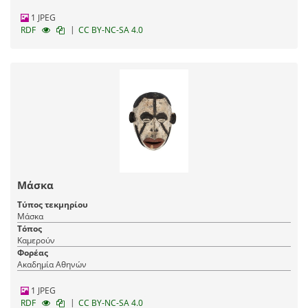
1 JPEG
|
RDF
CC BY-NC-SA 4.0
Μάσκα
Τύπος τεκμηρίου
Μάσκα
Τόπος
Καμερούν
Φορέας
Ακαδημία Αθηνών
1 JPEG
|
RDF
CC BY-NC-SA 4.0