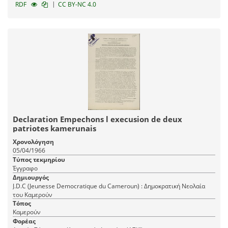
|
RDF
CC BY-NC 4.0
Declaration Empechons l execusion de deux
patriotes kamerunais
Χρονολόγηση
05/04/1966
Τύπος τεκμηρίου
Έγγραφο
Δημιουργός
J.D.C (Jeunesse Democratique du Cameroun) : Δημοκρατική Νεολαία
του Καμερούν
Τόπος
Καμερούν
Φορέας