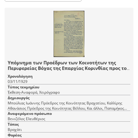
Υπόμνημα των Προέδρων των Κοινοτήτων της
Περιφερείας Βόχας της Επαρχίας Κορινθίας προς τον
Ε. Βενιζέλο για την κατάσταση στην οποία έχουν
Χρονολόγηση
περιπέσει οι κοινότητές τους.
03/11/1929
Τύπος τεκμηρίου
Έκθεση-Αναφορά, Χειρόγραφο
Δημιουργός
Μπούλιας Ιωάννης Πρόεδρος της Κοινότητας Βραχατίου, Καλλίρης
Αθανάσιος Πρόεδρος της Κοινότητας Βέλλου, Και άλλοι, Παπαμήκος
Πάνος Πρόεδρος της Κοινότητας Κοκωνίου
Αναφερόμενο πρόσωπο
Βενιζέλος Ελευθέριος
Τόπος
Βραχάτι
Φορέας