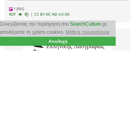
1 JPEG
|
RDF
CC BY-NC-ND 4.0 GR
Συνεχίζοντας την περιήγηση στο
SearchCulture
.gr
,
αποδέχεστε τη χρήση cookies
Μάθετε περισσότερα
Αποδοχή
Η κατάρα γονέων ξεθεμελιών' σπίτ'
Χρονολόγηση
1971
Τύπος τεκμηρίου
Λαογραφικό δελτίο, Παροιμία
Τόπος
Νήσος Τήνος
Φορέας
Ακαδημία Αθηνών