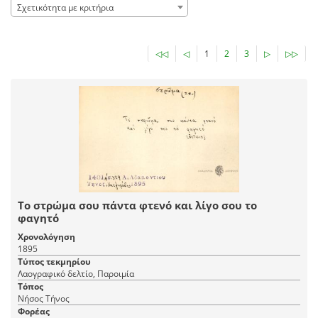
Σχετικότητα με κριτήρια
◁◁
◁
1
2
3
▷
▷▷
Το στρώμα σου πάντα φτενό και λίγο σου το
φαγητό
Χρονολόγηση
1895
Τύπος τεκμηρίου
Λαογραφικό δελτίο, Παροιμία
Τόπος
Νήσος Τήνος
Φορέας