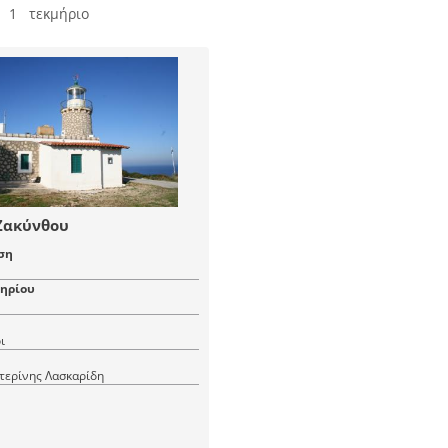
 1 τεκμήριο
Ζακύνθου
ση
μηρίου
ι
τερίνης Λασκαρίδη