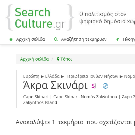
Αρχική σελίδα
Αναζήτηση τεκμηρίων
Πλοή
Αρχική σελίδα
Τόποι
Ευρώπη ▶ Ελλάδα ▶ Περιφέρεια Ιονίων Νήσων ▶ Νομό
Άκρα Σκινάρι
Cape Skinari | Cape Skinari, Nomós Zakýnthou | Άκρα 
Zakynthos Island
Ανακαλύψτε
1 τεκμήριο
που σχετίζονται 