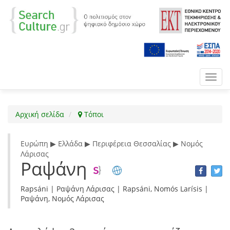
Toggl
navig
Αρχική σελίδα
Τόποι
Ευρώπη ▶ Ελλάδα ▶ Περιφέρεια Θεσσαλίας ▶ Νομός
Λάρισας
Ραψάνη
Rapsáni | Ραψάνη Λάρισας | Rapsáni, Nomós Larísis |
Ραψάνη, Νομός Λάρισας