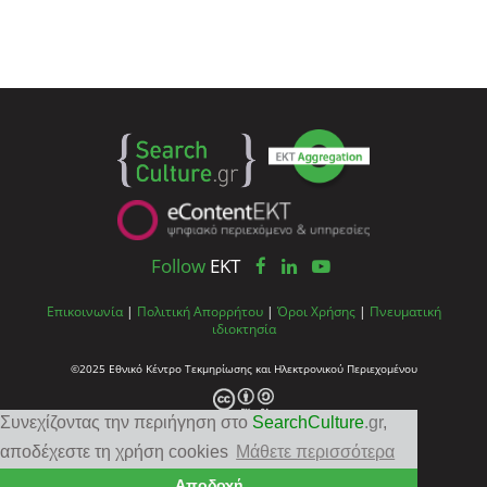
Follow
EKT
Επικοινωνία
|
Πολιτική Απορρήτου
|
Όροι Χρήσης
|
Πνευματική
ιδιοκτησία
©2025 Εθνικό Κέντρο Τεκμηρίωσης και Ηλεκτρονικού Περιεχομένου
Συνεχίζοντας την περιήγηση στο
SearchCulture
.gr
,
αποδέχεστε τη χρήση cookies
Μάθετε περισσότερα
Αποδοχή