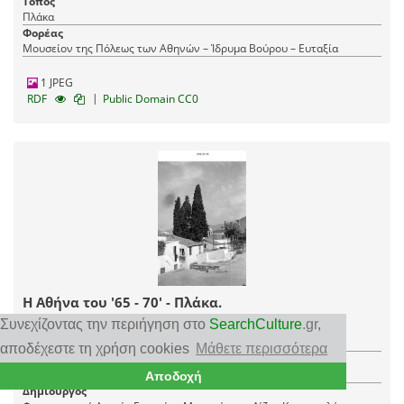
Τόπος
Πλάκα
Φορέας
Μουσείον της Πόλεως των Αθηνών – Ίδρυμα Βούρου – Ευταξία
1 JPEG
|
RDF
Public Domain CC0
Η Αθήνα του '65 - 70' - Πλάκα.
Συνεχίζοντας την περιήγηση στο
SearchCulture
.gr
,
Χρονολόγηση
1960
αποδέχεστε τη χρήση cookies
Μάθετε περισσότερα
Τύπος τεκμηρίου
Φωτογραφία
Αποδοχή
Δημιουργός