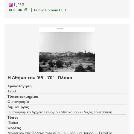
1 JPEG
|
RDF
Public Domain CC0
Η Αθήνα του '65 - 70' - Πλάκα
Χρονολόγηση
1968
Τύπος τεκμηρίου
Φωτογραφία
Δημιουργός
Φωτογραφικό Αρχείο Γεωργίου Μπακούρου - Λίζας Κουτσαπλή
Τόπος
Πλάκα
Φορέας
Μουσείον της Πόλεως των Αθηνών – Ίδρυμα Βούρου – Ευταξία