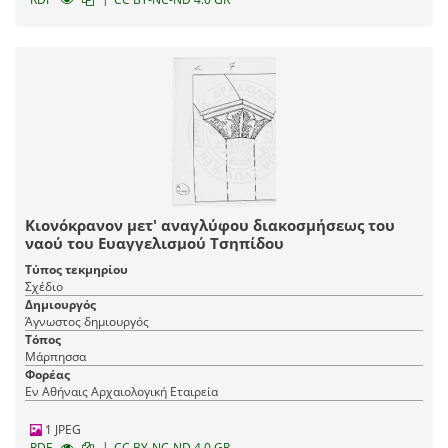
Κιονόκρανον μετ' αναγλύφου διακοσμήσεως του
ναού του Ευαγγελισμού Τσηπίδου
Τύπος τεκμηρίου
Σχέδιο
Δημιουργός
Άγνωστος δημιουργός
Τόπος
Μάρπησσα
Φορέας
Εν Αθήναις Αρχαιολογική Εταιρεία
1 JPEG
|
RDF
CC BY-NC-ND 4.0 GR