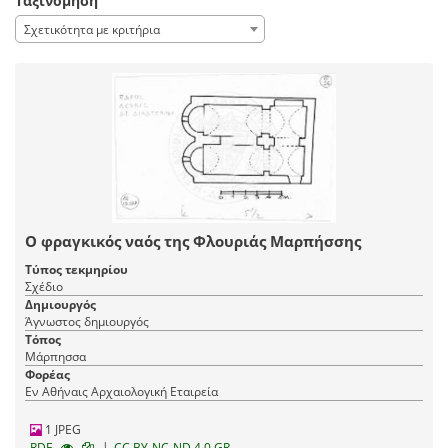
Ταξινόμηση
Σχετικότητα με κριτήρια
Ο φραγκικός ναός της Φλουριάς Μαρπήσσης
Τύπος τεκμηρίου
Σχέδιο
Δημιουργός
Άγνωστος δημιουργός
Τόπος
Μάρπησσα
Φορέας
Εν Αθήναις Αρχαιολογική Εταιρεία
1 JPEG
|
RDF
CC BY-NC-ND 4.0 GR