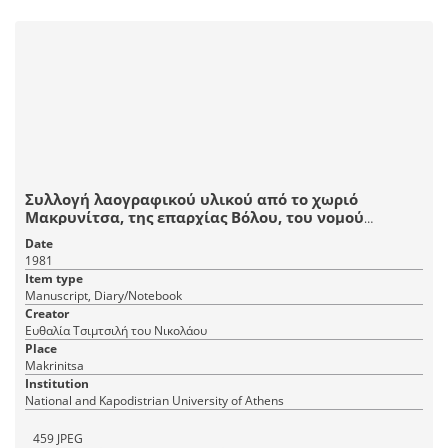
◁◁
◁
1
2
3
▷
▷▷
Συλλογή λαογραφικού υλικού από το χωριό
Μακρυνίτσα, της επαρχίας Βόλου, του νομού
Μαγνησίας.
Date
1981
Item type
Manuscript, Diary/Notebook
Creator
Ευθαλία Τσιμτσιλή του Νικολάου
Place
Makrinitsa
Institution
National and Kapodistrian University of Athens