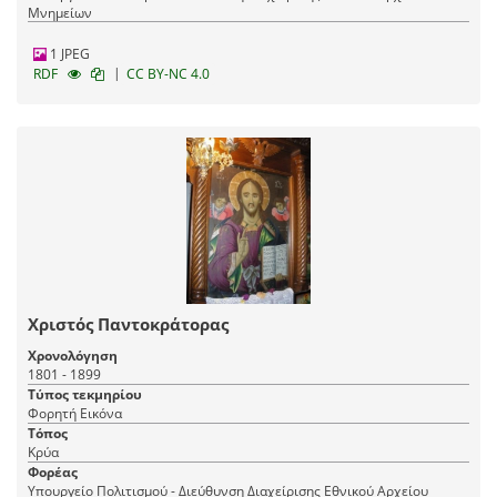
Μνημείων
1 JPEG
|
RDF
CC BY-NC 4.0
Χριστός Παντοκράτορας
Χρονολόγηση
1801 - 1899
Τύπος τεκμηρίου
Φορητή Εικόνα
Τόπος
Κρύα
Φορέας
Υπουργείο Πολιτισμού - Διεύθυνση Διαχείρισης Εθνικού Αρχείου