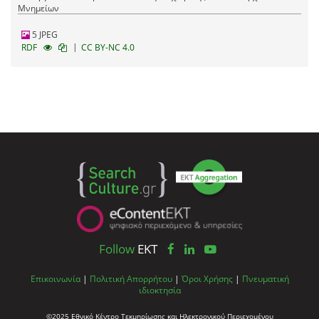
Μνημείων
5 JPEG
|
RDF
CC BY-NC 4.0
Follow
EKT
Επικοινωνία
|
Πολιτική Απορρήτου
|
Όροι Χρήσης
|
Πνευματική
ιδιοκτησία
©2025 Εθνικό Κέντρο Τεκμηρίωσης και Ηλεκτρονικού Περιεχομένου