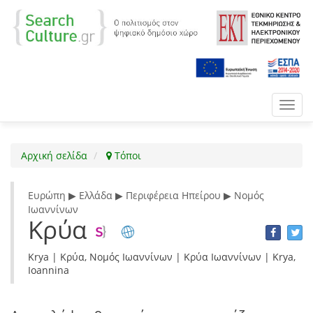
Toggl
navig
Αρχική σελίδα
Τόποι
Ευρώπη ▶ Ελλάδα ▶ Περιφέρεια Ηπείρου ▶ Νομός
Ιωαννίνων
Κρύα
Krya | Κρύα, Νομός Ιωαννίνων | Κρύα Ιωαννίνων | Krya,
Ioannina