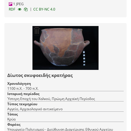
1 JPEG
|
RDF
CC BY-NC 4.0
Δίωτος σκυφοειδής κρατήρας
Χρονολόγηση
1100 π.Χ. - 700 π.Χ.
Ιστορική περίοδος
Ύστερη Εποχή του Χαλκού, Πρώιμη Αρχαϊκή Περίοδος
Τύπος τεκμηρίου
Αγγείο, Αρχαιολογικό αντικείμενο
Τόπος
Κρύα
Φορέας
Υπουργείο Πολιτισμού - Διεύθυνση Διαχείρισης Εθνικού Αρχείου