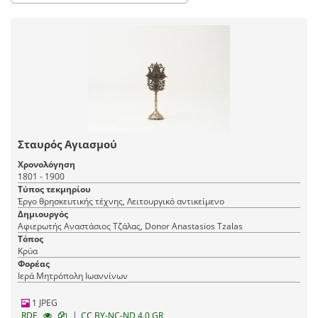
Σταυρός Αγιασμού
Χρονολόγηση
1801 - 1900
Τύπος τεκμηρίου
Έργο θρησκευτικής τέχνης, Λειτουργικό αντικείμενο
Δημιουργός
Αφιερωτής Αναστάσιος Τζάλας, Donor Anastasios Tzalas
Τόπος
Κρύα
Φορέας
Ιερά Μητρόπολη Ιωαννίνων
1 JPEG
|
RDF
CC BY-NC-ND 4.0 GR