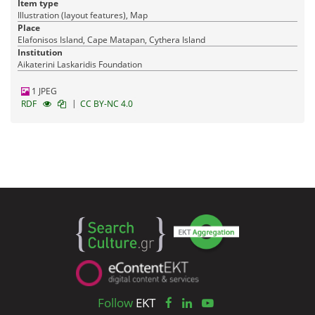
Item type
Illustration (layout features), Map
Place
Elafonisos Island, Cape Matapan, Cythera Island
Institution
Aikaterini Laskaridis Foundation
1 JPEG
|
RDF
CC BY-NC 4.0
Follow
EKT