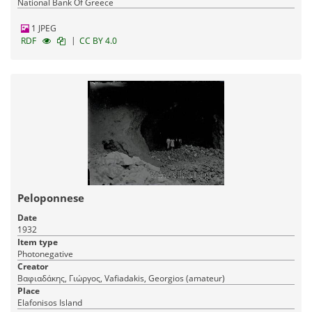
National Bank Of Greece
1 JPEG
|
RDF
CC BY 4.0
Peloponnese
Date
1932
Item type
Photonegative
Creator
Βαφιαδάκης, Γιώργος, Vafiadakis, Georgios (amateur)
Place
Elafonisos Island