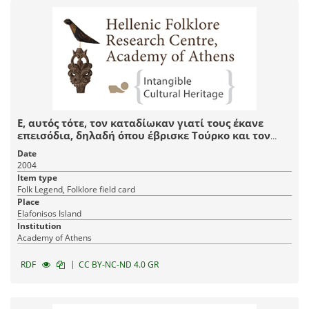
σπήλια, τα οποία, αυτή τη σπηλιά τώρα την έχω
εγώ, πήγε στους παππούδες μου πήγε στους
αγρότες εδώ [στη Βίγλα]
Ε, αυτός τότε, τον καταδίωκαν γιατί τους έκανε
επεισόδια, δηλαδή όπου έβρισκε Τούρκο και τον
κατάφερνε, τον εδούλευε
Date
2004
Item type
Folk Legend, Folklore field card
Place
Elafonisos Island
Institution
Academy of Athens
|
RDF
CC BY-NC-ND 4.0 GR