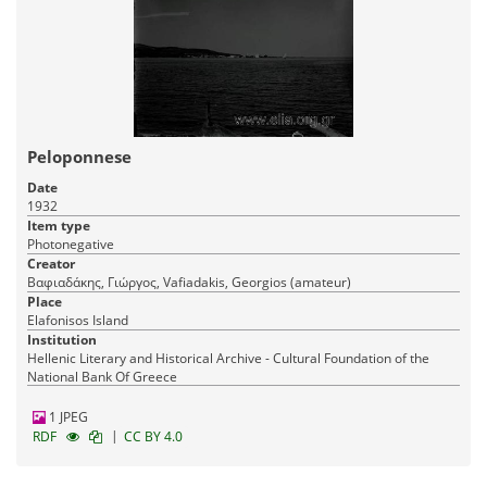
Peloponnese
Date
1932
Item type
Photonegative
Creator
Βαφιαδάκης, Γιώργος, Vafiadakis, Georgios (amateur)
Place
Elafonisos Island
Institution
Hellenic Literary and Historical Archive - Cultural Foundation of the
National Bank Of Greece
1 JPEG
|
RDF
CC BY 4.0