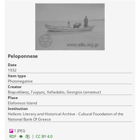
Peloponnese
Date
1932
Item type
Photonegative
Creator
Βαφιαδάκης, Γιώργος, Vafiadakis, Georgios (amateur)
Place
Elafonisos Island
Institution
Hellenic Literary and Historical Archive - Cultural Foundation of the
National Bank Of Greece
1 JPEG
|
RDF
CC BY 4.0