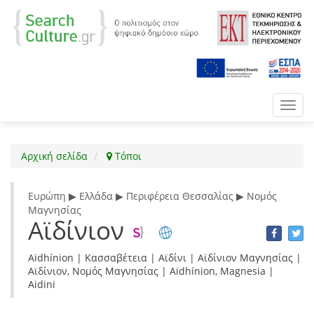
Toggl
navig
Αρχική σελίδα
Τόποι
Ευρώπη ▶ Ελλάδα ▶ Περιφέρεια Θεσσαλίας ▶ Νομός
Μαγνησίας
Αϊδίνιον
Aïdhínion | Κασσαβέτεια | Αϊδίνι | Αϊδίνιον Μαγνησίας |
Αϊδίνιον, Νομός Μαγνησίας | Aïdhínion, Magnesia |
Aidini