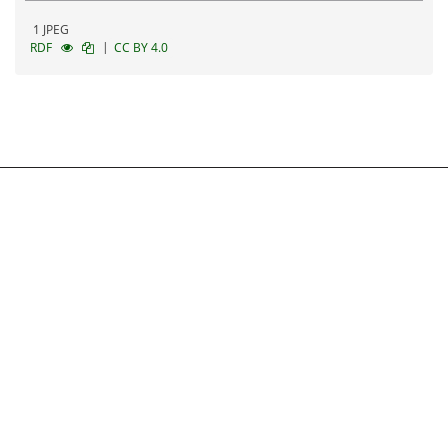
1 JPEG
|
RDF
CC BY 4.0
Follow
EKT
Επικοινωνία
|
Πολιτική Απορρήτου
|
Όροι Χρήσης
|
Πνευματική
ιδιοκτησία
©2025 Εθνικό Κέντρο Τεκμηρίωσης και Ηλεκτρονικού Περιεχομένου