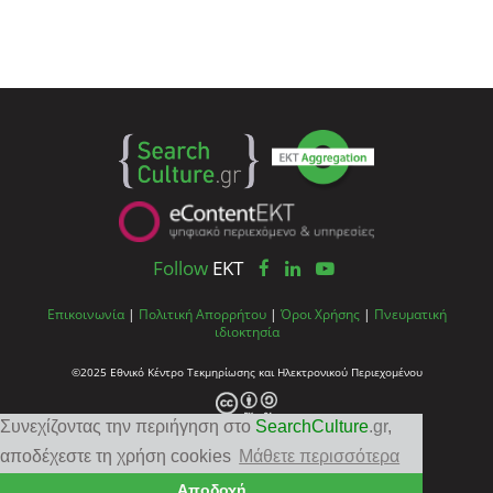
Follow
EKT
Επικοινωνία
|
Πολιτική Απορρήτου
|
Όροι Χρήσης
|
Πνευματική
ιδιοκτησία
©2025 Εθνικό Κέντρο Τεκμηρίωσης και Ηλεκτρονικού Περιεχομένου
Συνεχίζοντας την περιήγηση στο
SearchCulture
.gr
,
αποδέχεστε τη χρήση cookies
Μάθετε περισσότερα
Αποδοχή