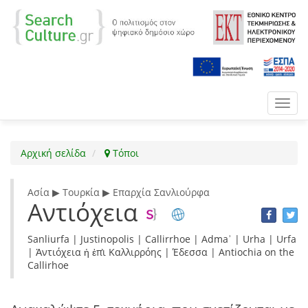
Toggl
navig
Αρχική σελίδα
Τόποι
Ασία ▶ Τουρκία ▶ Επαρχία Σανλιούρφα
Αντιόχεια
Sanliurfa | Justinopolis | Callirrhoe | Admaʾ | Urha | Urfa
| Ἀντιόχεια ἡ ἐπὶ Καλλιρρόης | Έδεσσα | Antiochia on the
Callirhoe