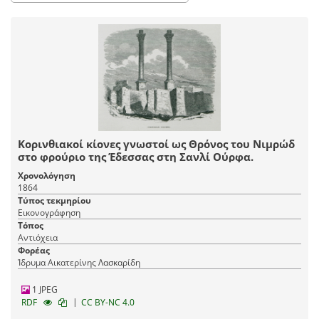
Κορινθιακοί κίονες γνωστοί ως Θρόνος του Νιμρώδ
στο φρούριο της Έδεσσας στη Σανλί Ούρφα.
Χρονολόγηση
1864
Τύπος τεκμηρίου
Εικονογράφηση
Τόπος
Αντιόχεια
Φορέας
Ίδρυμα Αικατερίνης Λασκαρίδη
1 JPEG
|
RDF
CC BY-NC 4.0