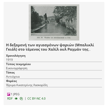
Η δεξαμενή των αγιασμένων ψαριών (Μπαλικλί
Γκιόλ) στο τέμενος του Χαλίλ ουλ Ραχμάν της
Έδεσσας (σημερινή Ούρφα), στο σημείο όπου κατά
Χρονολόγηση
την παράδοση ο Νιμρώδ έριξε τον Αβραάμ στη
1919
φωτιά.
Τύπος τεκμηρίου
Εικονογράφηση
Τόπος
Αντιόχεια
Φορέας
Ίδρυμα Αικατερίνης Λασκαρίδη
1 JPEG
|
RDF
CC BY-NC 4.0