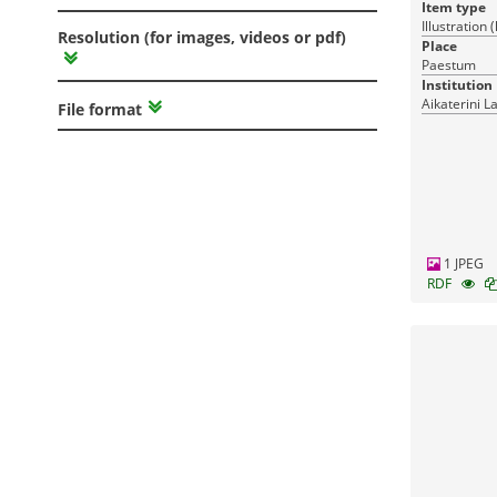
Item type
Illustration
Resolution (for images, videos or pdf)
Place
Paestum
Institution
Aikaterini L
File format
1 JPEG
RDF