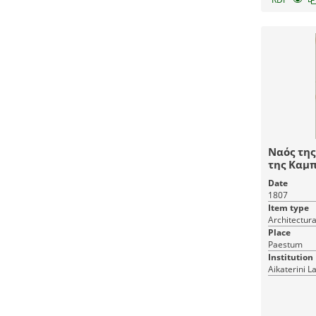
Ναός της
της Καμπα
παραστάδ
Date
θριγκού 
1807
Εικ. 2. Σ
Item type
κιονοκρά
μέτριση 
Place
Paestum
Institution
Aikaterini L