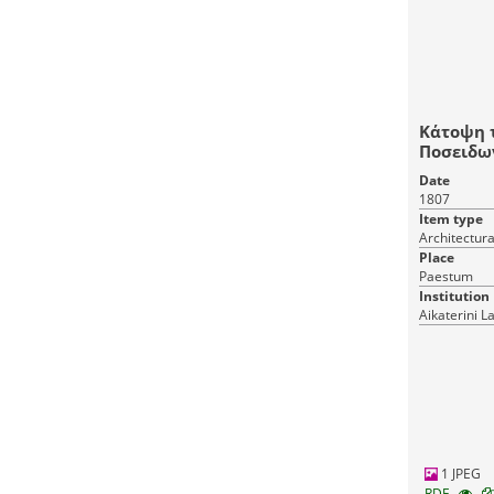
Κάτοψη 
Ποσειδων
Date
1807
Item type
Place
Paestum
Institution
Aikaterini L
1 JPEG
RDF