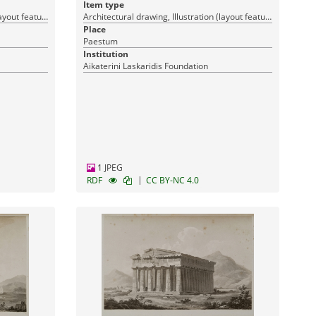
Item type
Architectural drawing, Illustration (layout features)
Architectural drawing, Illustration (layout features)
Place
Paestum
Institution
Aikaterini Laskaridis Foundation
1 JPEG
|
RDF
CC BY-NC 4.0