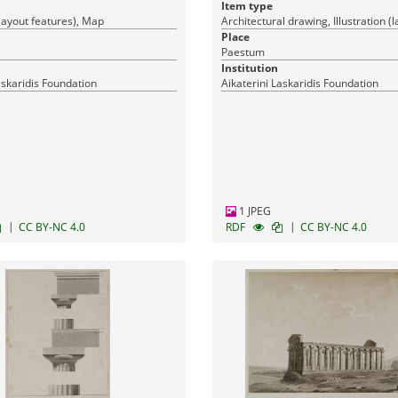
Item type
 (layout features), Map
Place
Paestum
Institution
askaridis Foundation
Aikaterini Laskaridis Foundation
1 JPEG
|
|
CC BY-NC 4.0
RDF
CC BY-NC 4.0