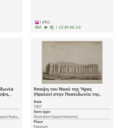
1 JPEG
|
RDF
CC BY-NC 4.0
ιδωνία
Άποψη του Ναού της 'Ηρας
τοψη,
(Ηραίον) στην Ποσειδωνία της
και όψη
Καμπανίας.
Date
υ
1807
η κίονα
Item type
ιάκοσμο
Architectural drawing, Illustration (layout features)
Illustration (layout features)
νο.
Place
Paestum