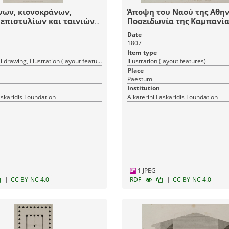
νων, κιονοκράνων,
Άποψη του Ναού της Αθην
επιστυλίων και ταινιών
Ποσειδωνία της Καμπανία
ερικού περιστυλίου του
Date
 Ναού της Ήρας (Ηραίον)
1807
ειδωνία της Καμπανίας.
Item type
Architectural drawing, Illustration (layout features)
Illustration (layout features)
Place
Paestum
Institution
askaridis Foundation
Aikaterini Laskaridis Foundation
1 JPEG
|
|
CC BY-NC 4.0
RDF
CC BY-NC 4.0