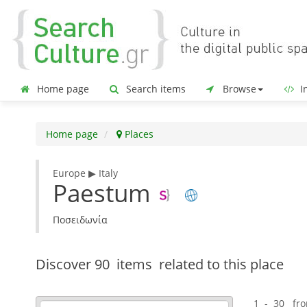
Home page
Search items
Browse
In
Home page
Places
Europe ▶ Italy
Paestum
Ποσειδωνία
Discover
90 items
related to this place
1 - 30 fr