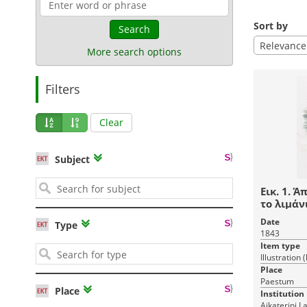
Sort by
Search
Relevance
More search options
Filters
Clear
Subject
Εικ. 1. 
το λιμάνι
Άποψη τ
Date
Type
(δεξιά) 
1843
(αριστερ
Item type
σήμερα 
Illustration 
Ιταλία.
Place
Paestum
Place
Institution
Aikaterini L