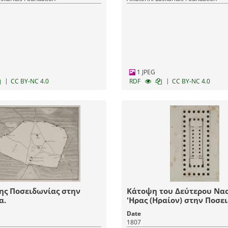
1 JPEG
|
|
CC BY-NC 4.0
RDF
CC BY-NC 4.0
ης Ποσειδωνίας στην
Κάτοψη του Δεύτερου Ναο
α.
'Ηρας (Ηραίον) στην Ποσε
της Καμπανίας
Date
1807