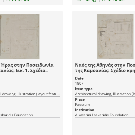
 Ήρας στην Ποσειδωνία
Ναός της Αθηνάς στην Πο
νίας: Εικ. 1. Σχέδιο
της Καμοανίας: Σχέδιο κρ
ας και τμήματος του
κίονα, κιονοκράνου και τ
Date
στη γωνία του πρόναου.
του θριγκού στη γωνία. Εικ
1807
χέδιο κίονα και
Λεπτομέρειες των φατνομ
Item type
νου με αναλυτική
ταινίας. Εικ. 2. Καθ'υψος 
Architectural drawing, Illustration (layout features)
διαμέτρων και υψών.
τραχήλου στη βάση του εχ
Place
Εικ. 3. Σχέδιο στυλοβάτη 
Paestum
κίονα του πρόναου.
Institution
askaridis Foundation
Aikaterini Laskaridis Foundation