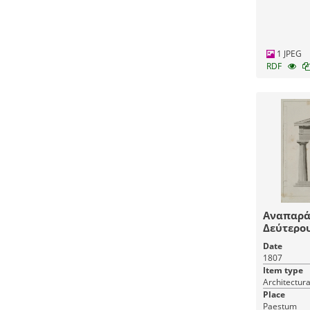
1 JPEG
RDF
Αναπαρά
Δεύτερου
στην Ποσ
Date
1807
Item type
Place
Paestum