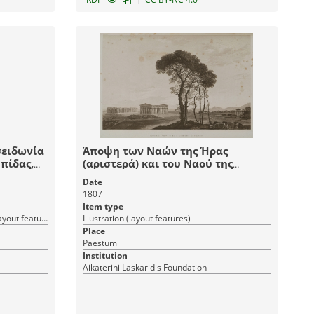
σειδωνία
Άποψη των Ναών της Ήρας
ηπίδας,
(αριστερά) και του Ναού της
μήματος
Αθηνάς (δεξιά στο βάθος) στην
Date
. 1.
Ποσειδωνία της Καμπανίας.
1807
άτων της
Item type
τομή του
Architectural drawing, Illustration (layout features)
Illustration (layout features)
ίνου.
Place
και βάσης
Paestum
Institution
Aikaterini Laskaridis Foundation