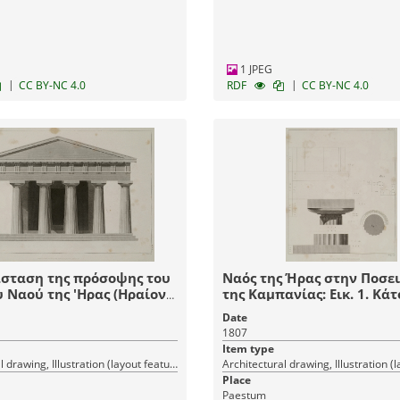
1 JPEG
|
|
CC BY-NC 4.0
RDF
CC BY-NC 4.0
σταση της πρόσοψης του
Ναός της Ήρας στην Ποσε
 Ναού της 'Ηρας (Ηραίον)
της Καμπανίας: Εικ. 1. Κά
ειδωνία της Καμπανίας
σχέδιο τμήματος θριγκού 
Date
κιονοκράνου και κίονα το
1807
περιστυλίου. Εικ. 2. Άνοψ
Item type
με λεπτομέρειες από το δ
Architectural drawing, Illustration (layout features)
κάτω ακριβώς από τον εχί
Place
Paestum