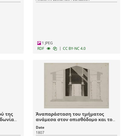
αυτόν του Σολομώντα.
1 JPEG
|
RDF
CC BY-NC 4.0
ύ της
Άναπαράσταση του τμήματος
ιδωνία
ανάμεσα στον οπισθόδομο και το
εξωτερικό περιστύλιο του
Date
Δεύτερου Ναού της Ήρας (Ηραίον)
1807
στην Ποδειδωνία της Καμπανίας.