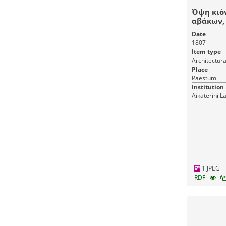
Όψη κιό
αβάκων, 
του εσωτ
Date
Δεύτερου
1807
στην Ποσ
Item type
Place
Paestum
Institution
Aikaterini L
1 JPEG
RDF