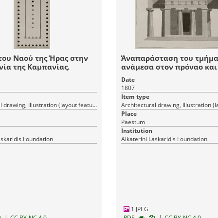
του Ναού της Ήρας στην
Άναπαράσταση του τμήμα
ία της Καμπανίας.
ανάμεσα στον πρόναο και
εξωτερικό περιστύλιο του
Date
Δεύτερου Ναού της Ήρας (
1807
στην Ποσειδωνία της Καμ
Item type
Architectural drawing, Illustration (layout features)
Place
Paestum
Institution
askaridis Foundation
Aikaterini Laskaridis Foundation
1 JPEG
|
|
CC BY-NC 4.0
RDF
CC BY-NC 4.0