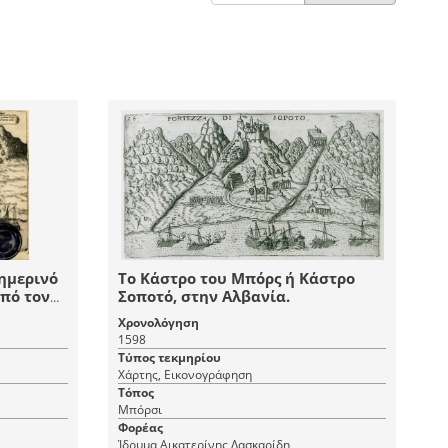
ημερινό
Το Κάστρο του Μπόρς ή Κάστρο
πό τον
Σοποτό, στην Αλβανία.
ο στα
Χρονολόγηση
1598
Τύπος τεκμηρίου
Χάρτης, Εικονογράφηση
Τόπος
Μπόρσι
Φορέας
Ίδρυμα Αικατερίνης Λασκαρίδη