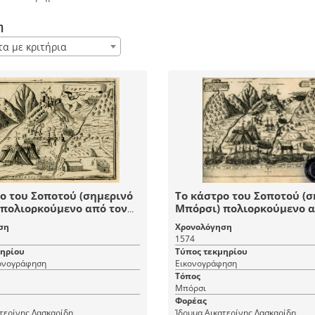
η
τα με κριτήρια
ο του Σοποτού (σημερινό
Το κάστρο του Σοποτού (σ
 πολιορκούμενο από τον
Μπόρσι) πολιορκούμενο α
 στρατό και στόλο στα
βενετικό στρατό και στόλ
ση
Χρονολόγηση
1570.
1574
μηρίου
Τύπος τεκμηρίου
κονογράφηση
Εικονογράφηση
Τόπος
Μπόρσι
Φορέας
τερίνης Λασκαρίδη
Ίδρυμα Αικατερίνης Λασκαρίδη