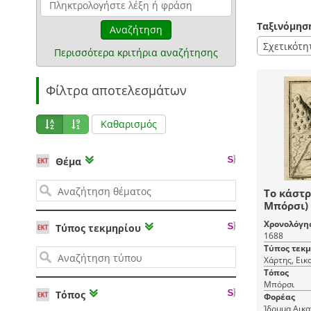
Ταξινόμησ
Αναζήτηση
Σχετικότη
Περισσότερα κριτήρια αναζήτησης
Φίλτρα αποτελεσμάτων
Καθαρισμός
Θέμα
Το κάστρ
Μπόρσι)
βενετικό
Χρονολόγη
Τύπος τεκμηρίου
1570.
1688
Τύπος τεκ
Χάρτης, Ει
Τόπος
Μπόρσι
Τόπος
Φορέας
Ίδρυμα Αικα