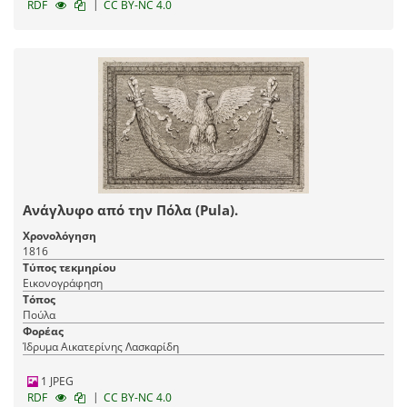
|
RDF
CC BY-NC 4.0
Ανάγλυφο από την Πόλα (Pula).
Χρονολόγηση
1816
Τύπος τεκμηρίου
Εικονογράφηση
Τόπος
Πούλα
Φορέας
Ίδρυμα Αικατερίνης Λασκαρίδη
1 JPEG
|
RDF
CC BY-NC 4.0