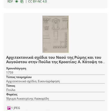
|
RDF
CC BY-NC 4.0
Αρχιτεκτονικά σχέδια του Ναού της Ρώμης και του
Αυγούστου στην Πούλα της Κροατίας: A. Κάτοψη του
προνάου. Β. Κάτοψη του σηκού. C. Πρόσοψη. D.
Χρονολόγηση
Πλάγια όψη του προνάου. E. Τμήμα όψης γωνιακού
1759
θριγκού και κιονοκράνου. F. Βάση κίονα. G. Τμήμα
Τύπος τεκμηρίου
γωνιακού στυλοβάτη. Η. Άνοψη κίονα. Ι. Άνοψη
Αρχιτεκτονικό σχέδιο, Εικονογράφηση
επιστυλίων. Κ. Άνοψη γείσου.
Τόπος
Πούλα
Φορέας
Ίδρυμα Αικατερίνης Λασκαρίδη
1 JPEG