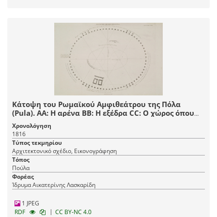
Κάτοψη του Ρωμαϊκού Αμφιθεάτρου της Πόλα
(Pula). ΑΑ: Η αρένα ΒΒ: Η εξέδρα CC: Ο χώρος όπου
βρίσκονταν τα καθίσματα των θεατών. DD: Ο χώρος
Χρονολόγηση
όπου βρίσκονταν τα κλουβιά των ζώων. ΕΕ:
1816
Κλιμακοστάσια.
Τύπος τεκμηρίου
Αρχιτεκτονικό σχέδιο, Εικονογράφηση
Τόπος
Πούλα
Φορέας
Ίδρυμα Αικατερίνης Λασκαρίδη
1 JPEG
|
RDF
CC BY-NC 4.0