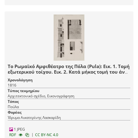
Το Ρωμαϊκό Αμφιθέατρο της Πόλα (Pula): Εικ. 1. Τομή
εξωτερικού τοίχου. Εικ. 2. Κατά μήκος τομή του άνω
τμήματος πλευρικού πύργου-αντηρίδας, όπου
Χρονολόγηση
διακρίνονται ίχνη του κλιμακοστασίου. Εικ. 3.
1816
Εξωτερικά γείσα της κορυφής του πλευρικού
Τύπος τεκμηρίου
πύργου-αντηρίδας . Εικ. 4 και 5. Σχέδιο και τομή του
Αρχιτεκτονικό σχέδιο, Εικονογράφηση
τοίχου που κύκλωνε την κονίστρα, σχηματίζοντας
Τόπος
την εξέδρα.
Πούλα
Φορέας
Ίδρυμα Αικατερίνης Λασκαρίδη
1 JPEG
|
RDF
CC BY-NC 4.0