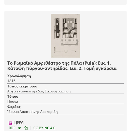
Το Ρωμαϊκό Aμφιθέατρο της Πόλα (Pula): Εικ. 1.
Κάτοψη πύργου-αντηρίδας. Εικ. 2. Τομή εγκάρσια
του πύργου-αντηρίδας. Εικ. 3. Τομή κατά μήκος του
Χρονολόγηση
πύργου-αντηρίδας, με φανταστική αναπαράσταση
1816
του κλιμακοστασίου. Εικ. 4: Τομή του εξωτερικού
Τύπος τεκμηρίου
τοίχου, των ερειπίων των κελιών και της εξέδρας.
Αρχιτεκτονικό σχέδιο, Εικονογράφηση
Τόπος
Πούλα
Φορέας
Ίδρυμα Αικατερίνης Λασκαρίδη
1 JPEG
|
RDF
CC BY-NC 4.0