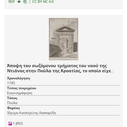
|
RDF
CC BY-NC 4.0
Άποψη του σωζόμενου τμήματος του ναού της
Ντιάνας στην Πούλα της Κροατίας, το οποίο είχε
ενσωματωθεί σε δημόσιο διοικητικό κτίριο, σήμερα
Χρονολόγηση
δημαρχείο της πόλης.
1745
Τύπος τεκμηρίου
Εικονογράφηση
Τόπος
Πούλα
Φορέας
Ίδρυμα Αικατερίνης Λασκαρίδη
1 JPEG