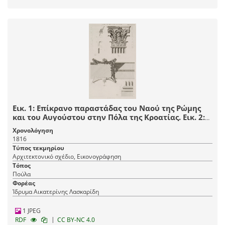
Εικ. 1: Επίκρανο παραστάδας του Nαού της Ρώμης
και του Αυγούστου στην Πόλα της Κροατίας. Εικ. 2:
Τομή επικράνου. Εικ. 3: Άνοψη παραστάδας. Εικ. 4: Η
Χρονολόγηση
βάση παραστάδας.
1816
Τύπος τεκμηρίου
Αρχιτεκτονικό σχέδιο, Εικονογράφηση
Τόπος
Πούλα
Φορέας
Ίδρυμα Αικατερίνης Λασκαρίδη
1 JPEG
|
RDF
CC BY-NC 4.0