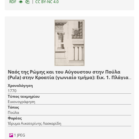
|
RDF
CC BY-NC 4.0
Ναός της Ρώμης και του Αύγουστου στην Πούλα
(Pula) στην Κροατία (γωνιαίο τμήμα): Εικ. 1. Πλάγια
όψη. Εικ. 2. Κρηπίδα, στυλοβάτης και βάση κίονα.
Χρονολόγηση
Εικ. 3. Όψη κιονόκρανου και θριγκού. Εικ. 4. Άνοψη
1770
κίονα και φατνωμάτων.
Τύπος τεκμηρίου
Εικονογράφηση
Τόπος
Πούλα
Φορέας
Ίδρυμα Αικατερίνης Λασκαρίδη
1 JPEG