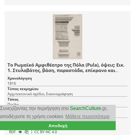
Το Ρωμαϊκό Αμφιθέατρο της Πόλα (Pula), όψεις: Εικ.
1. Στυλοβάτης, βάση, παραστάδα, επίκρανο και
επιστύλιο του πρώτου ορόφου. Εικ. 2. Στυλοβάτης
Χρονολόγηση
της παραστάδας. Εικ.3. Το επίκρανο και η γένεση
1816
του αψιδόλιθου της αψίδας.
Τύπος τεκμηρίου
Αρχιτεκτονικό σχέδιο, Εικονογράφηση
Τόπος
Πούλα
Συνεχίζοντας την περιήγηση στο
SearchCulture
.gr
,
Φορέας
Ίδρυμα Αικατερίνης Λασκαρίδη
αποδέχεστε τη χρήση cookies
Μάθετε περισσότερα
Αποδοχή
1 JPEG
|
RDF
CC BY-NC 4.0