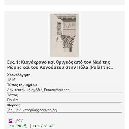
Εικ. 1: Κιονόκρανο και θριγκός από τον Nαό της
Ρώμης και του Αυγούστου στην Πόλα (Pula) της
Κροατίας. Εικ. 2: Τομή του κιονοκράνου. Εικ. 3:
Χρονολόγηση
Φατνώματα της επίστεψης.
1816
Τύπος τεκμηρίου
Αρχιτεκτονικό σχέδιο, Εικονογράφηση
Τόπος
Πούλα
Φορέας
Ίδρυμα Αικατερίνης Λασκαρίδη
1 JPEG
|
RDF
CC BY-NC 4.0