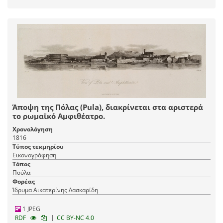
Άποψη της Πόλας (Pula), διακρίνεται στα αριστερά
το ρωμαϊκό Αμφιθέατρο.
Χρονολόγηση
1816
Τύπος τεκμηρίου
Εικονογράφηση
Τόπος
Πούλα
Φορέας
Ίδρυμα Αικατερίνης Λασκαρίδη
1 JPEG
|
RDF
CC BY-NC 4.0