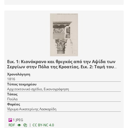
Εικ. 1: Κιονόκρανο και θριγκός από την Aψίδα των
Σεργίων στην Πόλα της Κροατίας. Εικ. 2: Τομή του
κιονοκράνου. Εικ. 3: Φατνώματα της επίστεψης της
Χρονολόγηση
αψίδας.
1816
Τύπος τεκμηρίου
Αρχιτεκτονικό σχέδιο, Εικονογράφηση
Τόπος
Πούλα
Φορέας
Ίδρυμα Αικατερίνης Λασκαρίδη
1 JPEG
|
RDF
CC BY-NC 4.0