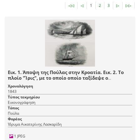
◁◁
◁
1
2
3
▷
▷▷
Εικ. 1. Άποψη της Πούλας στην Κροατία. Εικ. 2. Το
πλοίο "Ίρις", με το οποίο οποίο ταξίδεψε ο
συγγραφέας από τη Μάλτα ως τον κόλπο της
Χρονολόγηση
Τεργέστης.
1843
Τύπος τεκμηρίου
Εικονογράφηση
Τόπος
Πούλα
Φορέας
Ίδρυμα Αικατερίνης Λασκαρίδη
1 JPEG