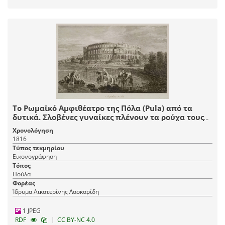
Το Ρωμαϊκό Αμφιθέατρο της Πόλα (Pula) από τα
δυτικά. Σλοβένες γυναίκες πλένουν τα ρούχα τους
στη θάλασσα. Κάτοικοι της πόλης προσέρχονται για
Χρονολόγηση
να φορτώσουν νερό ή να ποτίσουν τα ζώα τους σε
1816
πηγή που βρίσκεται κοντά στο ρωμαϊκό
Τύπος τεκμηρίου
αμφιθέατρο.
Εικονογράφηση
Τόπος
Πούλα
Φορέας
Ίδρυμα Αικατερίνης Λασκαρίδη
1 JPEG
|
RDF
CC BY-NC 4.0