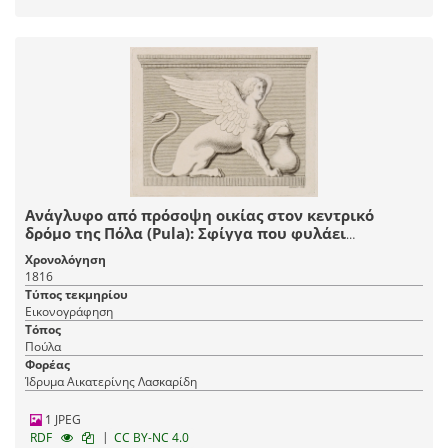
Ανάγλυφο από πρόσοψη οικίας στον κεντρικό
δρόμο της Πόλα (Pula): Σφίγγα που φυλάει
τεφροδόχο υδρία.
Χρονολόγηση
1816
Τύπος τεκμηρίου
Εικονογράφηση
Τόπος
Πούλα
Φορέας
Ίδρυμα Αικατερίνης Λασκαρίδη
1 JPEG
|
RDF
CC BY-NC 4.0