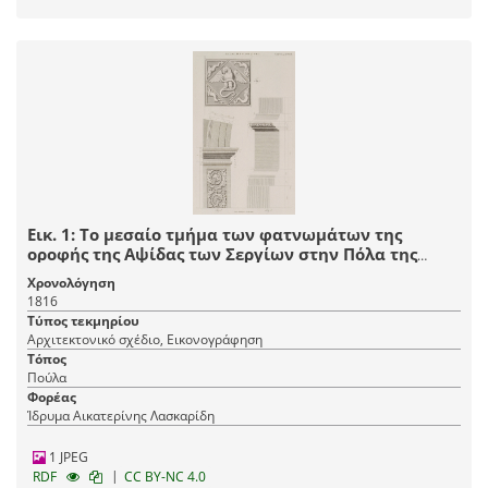
Εικ. 1: Το μεσαίο τμήμα των φατνωμάτων της
οροφής της Aψίδας των Σεργίων στην Πόλα της
Κροατίας. Εικ. 2: Τμήμα παραστάδας, επικράνου και
Χρονολόγηση
γένεση αψίδας. Εικ. 3: Κρηπίδα, κοσμήτης και βάση.
1816
Τύπος τεκμηρίου
Αρχιτεκτονικό σχέδιο, Εικονογράφηση
Τόπος
Πούλα
Φορέας
Ίδρυμα Αικατερίνης Λασκαρίδη
1 JPEG
|
RDF
CC BY-NC 4.0