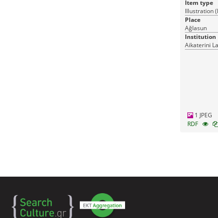
Item type
Illustration 
Place
Ağlasun
Institution
Aikaterini L
1 JPEG
RDF