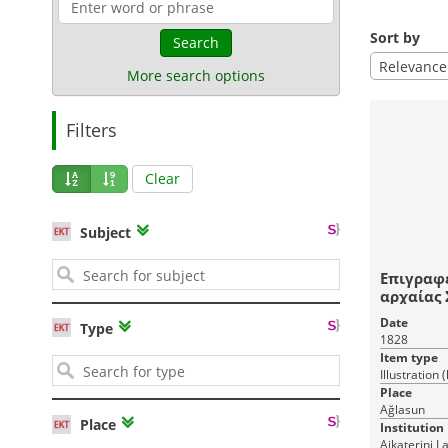
Sort by
Search
Relevance
More search options
Filters
Clear
Subject
Επιγραφέ
αρχαίας
Date
Type
1828
Item type
Illustration 
Place
Ağlasun
Place
Institution
Aikaterini L