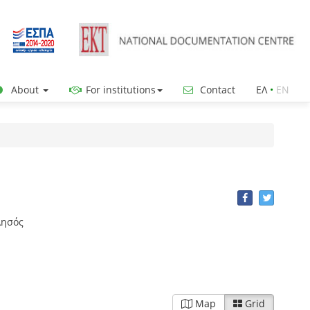
About
For institutions
Contact
ΕΛ
•
ΕΝ
λησός
Map
Grid