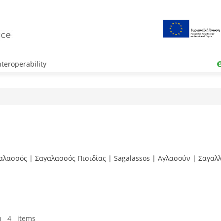
teroperability
γαλασσός | Σαγαλασσός Πισιδίας | Sagalassos | Αγλασούν | Σαγαλ
m 4 items