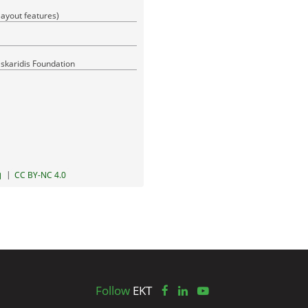
(layout features)
askaridis Foundation
|
CC BY-NC 4.0
Follow
EKT