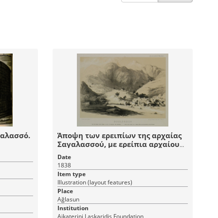
γαλασσό.
Άποψη των ερειπίων της αρχαίας
Σαγαλασσού, με ερείπια αρχαίου
κτίσματος και τις θέσεις των δύο
Date
θεάτρων.
1838
Item type
Illustration (layout features)
Place
Ağlasun
Institution
Aikaterini Laskaridis Foundation