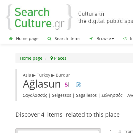
Home page
Search items
Browse
In
Home page
Places
Asia ▶ Turkey ▶ Burdur
Ağlasun
Σαγαλασσός | Selgessos | Sagallesos | Σελγησσός | Α
Discover
4 items
related to this place
1 - 4 fro