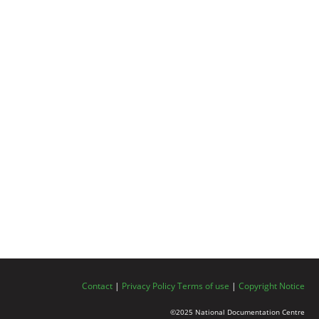
Contact
|
Privacy Policy
Terms of use
|
Copyright Notice
©2025 National Documentation Centre