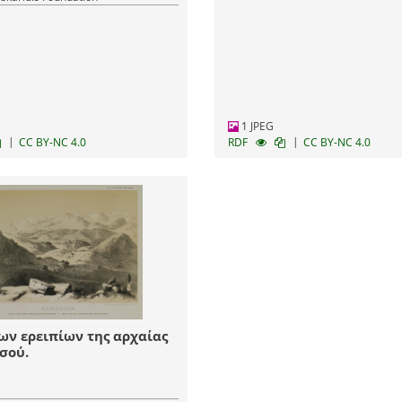
1 JPEG
|
|
CC BY-NC 4.0
RDF
CC BY-NC 4.0
ν ερειπίων της αρχαίας
σού.