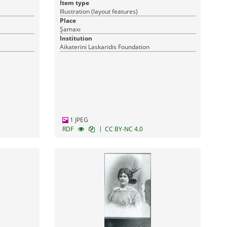
Item type
Illustration (layout features)
Place
Şamaxı
Institution
Aikaterini Laskaridis Foundation
1 JPEG
|
RDF
CC BY-NC 4.0