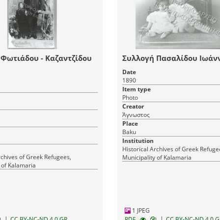
Φωτιάδου - Καζαντζίδου
Συλλογή Πασαλίδου Ιωάνν
Date
1890
Item type
Photo
Creator
Άγνωστος
Place
Baku
Institution
Historical Archives of Greek Refuge
rchives of Greek Refugees,
Municipality of Kalamaria
 of Kalamaria
1 JPEG
|
|
CC BY-NC-ND 4.0 GR
RDF
CC BY-NC-ND 4.0 G