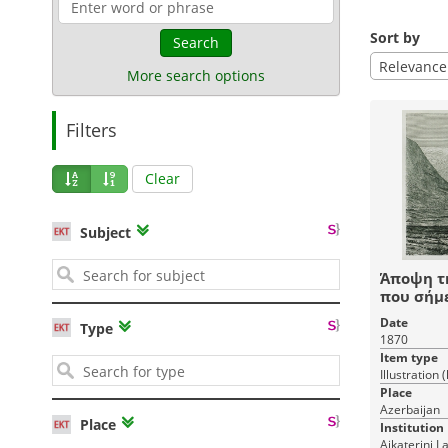
Sort by
Search
Relevance
More search options
Filters
Clear
Subject
Άποψη τη
που σήμε
Αζερμπαϊ
Date
Type
1870
Item type
Illustration 
Place
Azerbaijan
Place
Institution
Aikaterini L