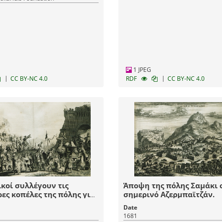
1 JPEG
|
|
CC BY-NC 4.0
RDF
CC BY-NC 4.0
κοί συλλέγουν τις
Άποψη της πόλης Σαμάκι 
ες κοπέλες της πόλης για
σημερινό Αζερμπαϊτζάν.
ι του βασιλιά της Περσίας.
Date
1681