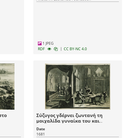
1 JPEG
|
RDF
CC BY-NC 4.0
στο
Σύζυγος γδέρνει ζωντανή τη
μοιχαλίδα γυναίκα του και
επιδεικνύει το δέρμα της για
Date
παραδειγματισμό.
1681