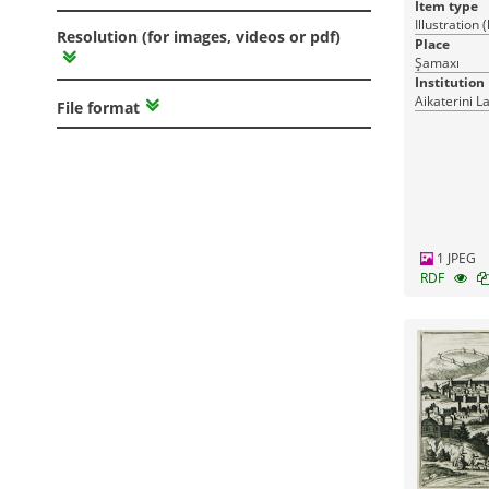
Item type
Illustration 
Resolution (for images, videos or pdf)
Place
Şamaxı
Institution
Aikaterini L
File format
1 JPEG
RDF