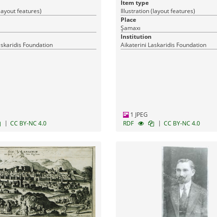
Item type
(layout features)
Illustration (layout features)
Place
Şamaxı
Institution
askaridis Foundation
Aikaterini Laskaridis Foundation
1 JPEG
|
|
CC BY-NC 4.0
RDF
CC BY-NC 4.0