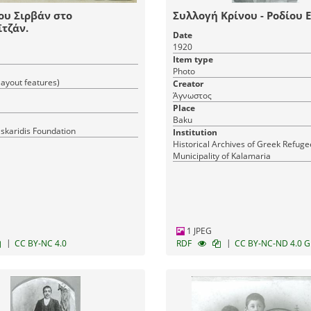
ου Σιρβάν στο
Συλλογή Κρίνου - Ροδίου 
τζάν.
Date
1920
Item type
Photo
(layout features)
Creator
Άγνωστος
Place
Baku
askaridis Foundation
Institution
Historical Archives of Greek Refuge
Municipality of Kalamaria
1 JPEG
|
|
CC BY-NC 4.0
RDF
CC BY-NC-ND 4.0 G