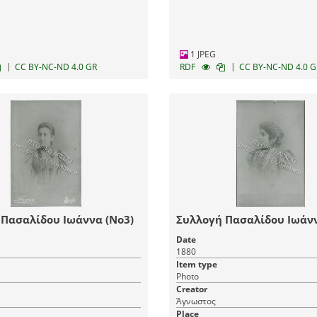
1 JPEG
|
|
CC BY-NC-ND 4.0 GR
RDF
CC BY-NC-ND 4.0 G
 Πασαλίδου Ιωάννα (Νο3)
Συλλογή Πασαλίδου Ιωάνν
Date
1880
Item type
Photo
Creator
Άγνωστος
Place