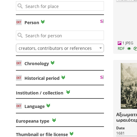
Person
1 JPEG
creators, contributors or references
RDF
Chronology
Historical period
Institution / collection
Language
Αξιωματι
ωραιότερ
Europeana type
το χαρέμ
Date
1681
Thumbnail or file license