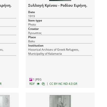
Ειρήνη.
Συλλογή Κρίνου - Ροδίου Ειρήνη.
Date
1919
Item type
Photo
Creator
Άγνωστος
Place
Baku
Institution
es,
Historical Archives of Greek Refugees,
Municipality of Kalamaria
1 JPEG
|
R
RDF
CC BY-NC-ND 4.0 GR