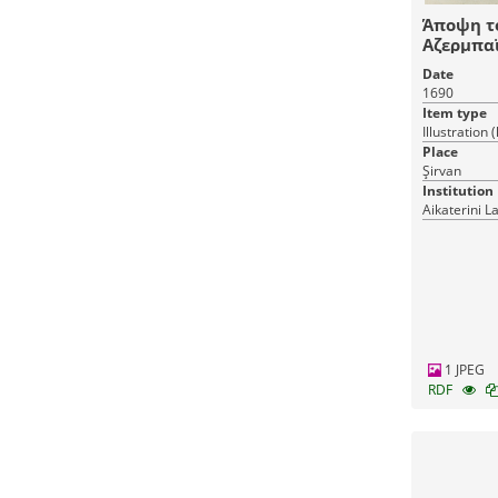
Άποψη τ
Αζερμπαϊ
Date
1690
Item type
Illustration 
Place
Şirvan
Institution
Aikaterini L
1 JPEG
RDF