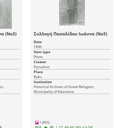
α (Νο3)
Συλλογή Πασαλίδου Ιωάννα (Νο3)
Date
1890
Item type
Photo
Creator
Άγνωστος
Place
Baku
Institution
es,
Historical Archives of Greek Refugees,
Municipality of Kalamaria
1 JPEG
|
R
RDF
CC BY-NC-ND 4.0 GR