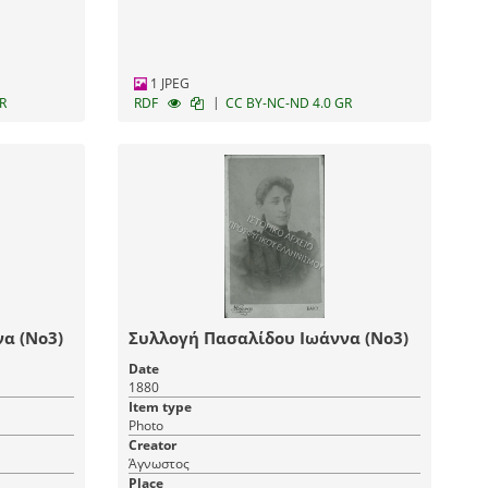
1 JPEG
|
R
RDF
CC BY-NC-ND 4.0 GR
α (Νο3)
Συλλογή Πασαλίδου Ιωάννα (Νο3)
Date
1880
Item type
Photo
Creator
Άγνωστος
Place