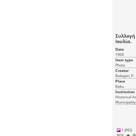
Συλλογή 
Ιουλία.
Date
1904
Item type
Photo
Creator
Babajan, P.
Place
Baku
Institution
Historical A
Municipality
1 JPEG
RDF