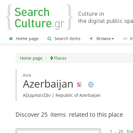
Home page
Search items
Browse
In
Home page
Places
Asia
Azerbaijan
Αζερμπαϊτζάν | Republic of Azerbaijan
Discover
25 items
related to this place
1 - 25 fr