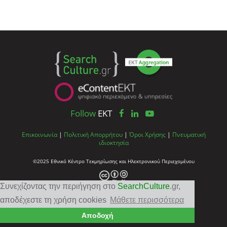
Follow
EKT
Επικοινωνία
|
Πολιτική Απορρήτου
|
Όροι Χρήσης
|
Πνευματική
ιδιοκτησία
©2025 Εθνικό Κέντρο Τεκμηρίωσης και Ηλεκτρονικού Περιεχομένου
Συνεχίζοντας την περιήγηση στο
SearchCulture
.gr
,
αποδέχεστε τη χρήση cookies
Μάθετε περισσότερα
Αποδοχή