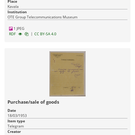
(εταιρεία), παραλήπτης, GeorgExport in Volos (company)
Place
Kavala
Institution
OTE Group Telecommunications Museum
1 JPEG
|
RDF
CC BY-SA 4.0
Purchase/sale of goods
Date
18/03/1953
Item type
Telegram
Creator