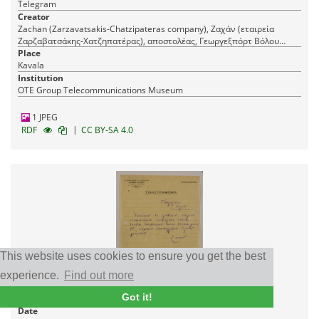
Telegram
Creator
Zachan (Zarzavatsakis-Chatzipateras company), Ζαχάν (εταιρεία
Ζαρζαβατσάκης-Χατζηπατέρας), αποστολέας, Γεωργεξπόρτ Βόλου
(εταιρεία), παραλήπτης, GeorgExport in Volos (company)
Place
Kavala
Institution
OTE Group Telecommunications Museum
1 JPEG
|
RDF
CC BY-SA 4.0
This website uses cookies to ensure you get the best
experience.
Find out more
Purchase/sale of goods
Got it!
Date