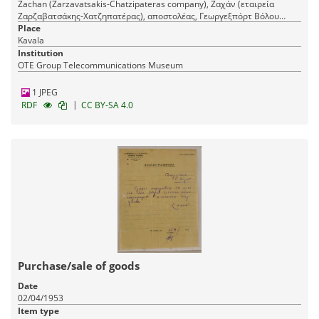
Zachan (Zarzavatsakis-Chatzipateras company), Ζαχάν (εταιρεία
Ζαρζαβατσάκης-Χατζηπατέρας), αποστολέας, Γεωργεξπόρτ Βόλου
(εταιρεία), παραλήπτης, GeorgExport in Volos (company)
Place
Kavala
Institution
OTE Group Telecommunications Museum
1 JPEG
|
RDF
CC BY-SA 4.0
Purchase/sale of goods
Date
02/04/1953
Item type