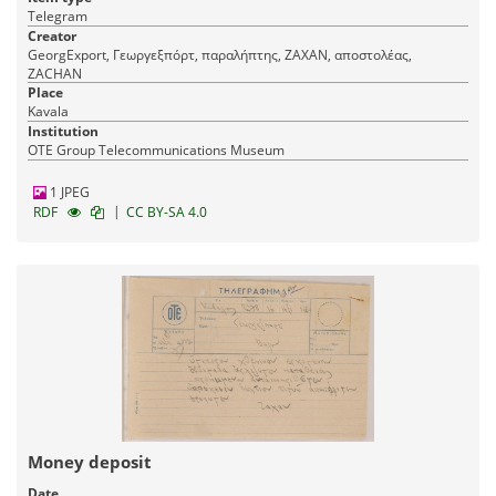
Telegram
Creator
GeorgExport, Γεωργεξπόρτ, παραλήπτης, ΖΑΧΑΝ, αποστολέας,
ZACHAN
Place
Kavala
Institution
OTE Group Telecommunications Museum
1 JPEG
|
RDF
CC BY-SA 4.0
Money deposit
Date