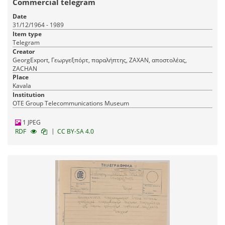
Commercial telegram
Date
31/12/1964 - 1989
Item type
Telegram
Creator
GeorgExport, Γεωργεξπόρτ, παραλήπτης, ΖΑΧΑΝ, αποστολέας,
ZACHAN
Place
Kavala
Institution
OTE Group Telecommunications Museum
1 JPEG
|
RDF
CC BY-SA 4.0