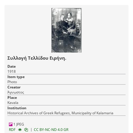
Συλλογή Τελλίδου Ειρήνη.
Date
1918
Item type
Photo
Creator
Άγνωστος
Place
Kavala
Institution
Historical Archives of Greek Refugees, Municipality of Kalamaria
1 JPEG
|
RDF
CC BY-NC-ND 4.0 GR