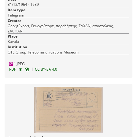
31/12/1964 - 1989
Item type
Telegram
Creator
GeorgExport, Γεωργεξπόρτ, παραλήπτης, ΖΑΧΑΝ, αποστολέας,
ZACHAN
Place
Kavala
Institution
OTE Group Telecommunications Museum
1 JPEG
|
RDF
CC BY-SA 4.0