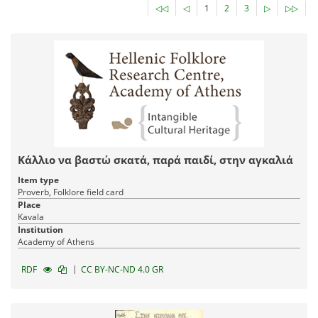
◁◁
◁
1
2
3
▷
▷▷
Κάλλιο να βαστώ σκατά, παρά παιδί, στην αγκαλιά
Item type
Proverb, Folklore field card
Place
Kavala
Institution
Academy of Athens
|
RDF
CC BY-NC-ND 4.0 GR