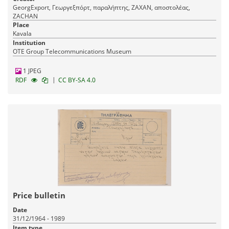
GeorgExport, Γεωργεξπόρτ, παραλήπτης, ΖΑΧΑΝ, αποστολέας,
ZACHAN
Place
Kavala
Institution
OTE Group Telecommunications Museum
1 JPEG
|
RDF
CC BY-SA 4.0
Price bulletin
Date
31/12/1964 - 1989
Item type