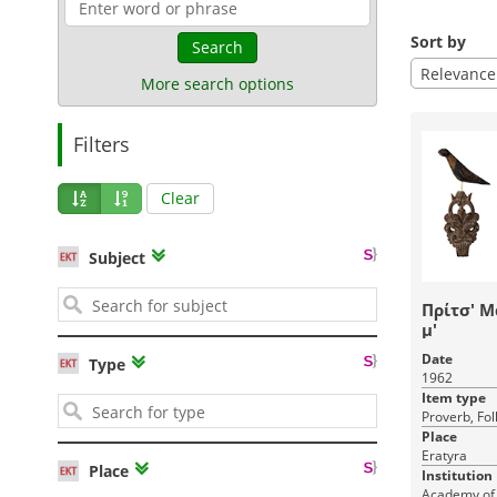
Sort by
Search
Relevance
More search options
Filters
Clear
Subject
Πρίτσ' Μ
μ'
Date
Type
1962
Item type
Proverb, Fol
Place
Eratyra
Place
Institution
Academy of