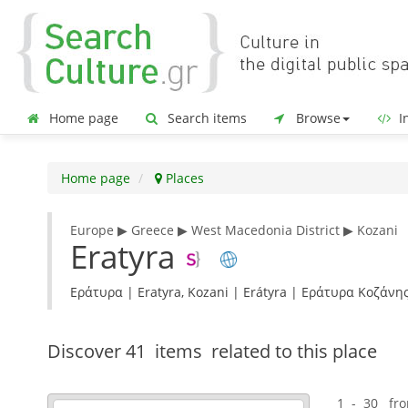
Home page
Search items
Browse
In
Home page
Places
Europe ▶ Greece ▶ West Macedonia District ▶ Kozani
Eratyra
Εράτυρα | Eratyra, Kozani | Erátyra | Εράτυρα Κοζάν
Discover
41 items
related to this place
1 - 30 fr