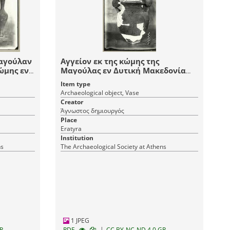
Μαγούλαν
Αγγείον εκ της κώμης της
κώμης εν
Μαγούλας εν Δυτική Μακεδονία
παρά την Εράτυραν.
Item type
Archaeological object, Vase
Creator
Άγνωστος δημιουργός
Place
Eratyra
Institution
ns
The Archaeological Society at Athens
1 JPEG
|
R
RDF
CC BY-NC-ND 4.0 GR