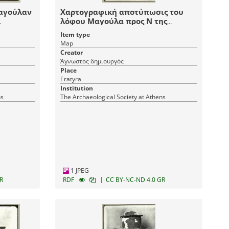
Μαγούλαν
Χαρτογραφική αποτύπωσις του
λόφου Μαγούλα προς Ν της
Ερατύρας (Σελίτσης).
Item type
Map
Creator
Άγνωστος δημιουργός
Place
Eratyra
Institution
ns
The Archaeological Society at Athens
1 JPEG
|
R
RDF
CC BY-NC-ND 4.0 GR