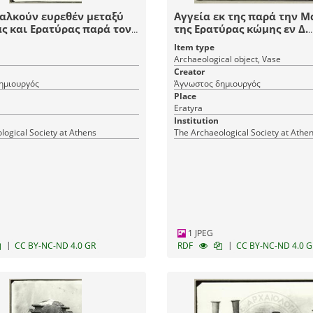
αλκούν ευρεθέν μεταξύ
Αγγεία εκ της παρά την 
 και Ερατύρας παρά τον
της Ερατύρας κώμης εν Δ.
 παραπόταμον του
Μακεδονία.
Item type
ος.
Archaeological object, Vase
Creator
ημιουργός
Άγνωστος δημιουργός
Place
Eratyra
Institution
logical Society at Athens
The Archaeological Society at Athe
1 JPEG
|
|
CC BY-NC-ND 4.0 GR
RDF
CC BY-NC-ND 4.0 G