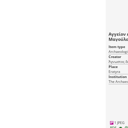
Αγγείον 
Μαγούλα
παρά την
Item type
Archaeologic
Creator
Άγνωστος δ
Place
Eratyra
Institution
The Archaeo
1 JPEG
RDF