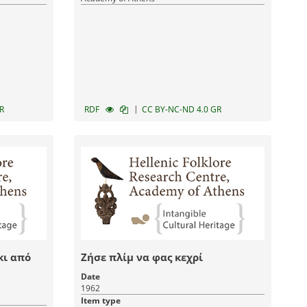
|
R
RDF
CC BY-NC-ND 4.0 GR
κι από
Ζήσε πλίμ να φας κεχρί
Date
1962
Item type