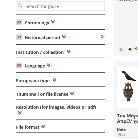
Chronology
Historical period
RDF
Institution / collection
Language
Europeana type
Thumbnail or file license
Resolution (for images, videos or pdf)
Τον Μάρτ
Απρίλ' χ
άχυρο μη
File format
Date
1962