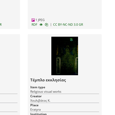
1 JPEG
|
R
RDF
CC BY-NC-ND 3.0 GR
Τέμπλο εκκλησίας
Item type
Religious visual works
Creator
Χουλιβάτος Κ.
Place
Eratyra
Institution