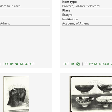
Item type
klore field card
Proverb, Folklore field card
Place
Eratyra
Institution
 Athens
Academy of Athens
|
|
CC BY-NC-ND 4.0 GR
RDF
CC BY-NC-ND 4.0 G