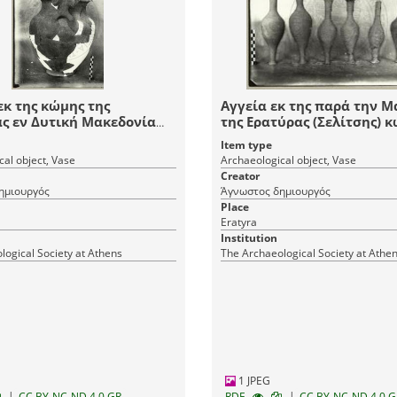
εκ της κώμης της
Αγγεία εκ της παρά την 
ς εν Δυτική Μακεδονία
της Ερατύρας (Σελίτσης) 
 Εράτυραν.
Δυτική Μακεδονία.
Item type
al object, Vase
Archaeological object, Vase
Creator
ημιουργός
Άγνωστος δημιουργός
Place
Eratyra
Institution
logical Society at Athens
The Archaeological Society at Athe
1 JPEG
|
|
CC BY-NC-ND 4.0 GR
RDF
CC BY-NC-ND 4.0 G