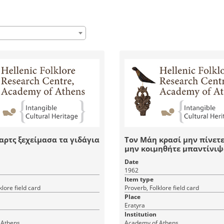
αρτς ξεχείμασα τα γιδάγια
Τον Μάη κρασί μην πίνετε
μην κοιμηθήτε μπαντίνιψ
παιδιά και περπατουν στι
Date
στράτες
1962
Item type
klore field card
Proverb, Folklore field card
Place
Eratyra
Institution
 Athens
Academy of Athens