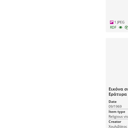
1 JPEG
RDF
Εικόνα σ
Εράτυρα 
Date
09/1969
Item type
Religious vi
Creator
Χουλιβάτος 