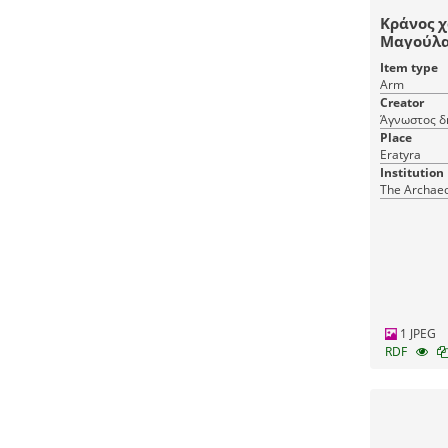
Κράνος χ
Μαγούλας
Μόριχον
Item type
Αλιάκμον
Arm
Creator
Άγνωστος δ
Place
Eratyra
Institution
The Archaeo
1 JPEG
RDF