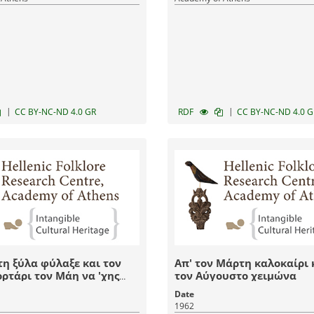
|
|
CC BY-NC-ND 4.0 GR
RDF
CC BY-NC-ND 4.0 G
η ξύλα φύλαξε και τον
Απ' τον Μάρτη καλοκαίρι 
ορτάρι τον Μάη να 'χης
τον Αύγουστο χειμώνα
 χάσης το ζευγάρι
Date
1962