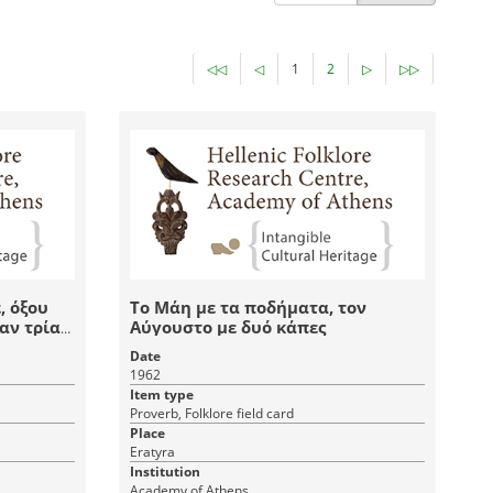
◁◁
◁
1
2
▷
▷▷
, όξου
Το Μάη με τα ποδήματα, τον
αν τρία
Αύγουστο με δυό κάπες
ς
Date
1962
Item type
Proverb, Folklore field card
Place
Eratyra
Institution
Academy of Athens