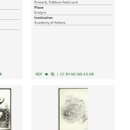
Proverb, Folklore field card
Place
Eratyra
Institution
Academy of Athens
|
R
RDF
CC BY-NC-ND 4.0 GR