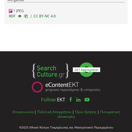
1 JPEG
|
RDF
CC BY-NC 4.0
Follow
EKT
Επικοινωνία
|
Πολιτική Απορρήτου
|
Όροι Χρήσης
|
Πνευματική
ιδιοκτησία
©2025 Εθνικό Κέντρο Τεκμηρίωσης και Ηλεκτρονικού Περιεχομένου