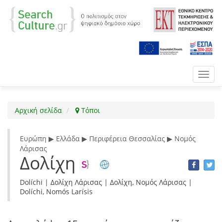
Toggl
navig
Αρχική σελίδα
Τόποι
Ευρώπη ▶ Ελλάδα ▶ Περιφέρεια Θεσσαλίας ▶ Νομός
Λάρισας
Δολίχη
Dolíchi | Δολίχη Λάρισας | Δολίχη, Νομός Λάρισας |
Dolíchi, Nomós Larísis