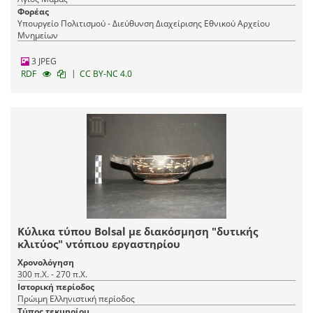
Φορέας
Υπουργείο Πολιτισμού - Διεύθυνση Διαχείρισης Εθνικού Αρχείου
Μνημείων
3 JPEG
|
RDF
CC BY-NC 4.0
Κύλικα τύπου Bolsal με διακόσμηση "δυτικής
κλιτύος" ντόπιου εργαστηρίου
Χρονολόγηση
300 π.Χ. - 270 π.Χ.
Ιστορική περίοδος
Πρώιμη Ελληνιστική περίοδος
Τύπος τεκμηρίου