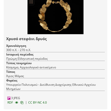
Χρυσό στεφάνι δρυός
Χρονολόγηση
300 π.Χ. - 270 π.Χ.
Ιστορική περίοδος
Πρώιμη Ελληνιστική περίοδος
Τύπος τεκμηρίου
Κόσμημα, Αρχαιολογικό αντικείμενο
Τόπος
Άγιος Μάμας
Φορέας
Υπουργείο Πολιτισμού - Διεύθυνση Διαχείρισης Εθνικού Αρχείου
Μνημείων
3 JPEG
|
RDF
CC BY-NC 4.0