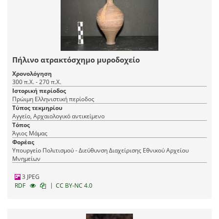
Πήλινο ατρακτόσχημο μυροδοχείο
Χρονολόγηση
300 π.Χ. - 270 π.Χ.
Ιστορική περίοδος
Πρώιμη Ελληνιστική περίοδος
Τύπος τεκμηρίου
Αγγείο, Αρχαιολογικό αντικείμενο
Τόπος
Άγιος Μάμας
Φορέας
Υπουργείο Πολιτισμού - Διεύθυνση Διαχείρισης Εθνικού Αρχείου
Μνημείων
3 JPEG
|
RDF
CC BY-NC 4.0