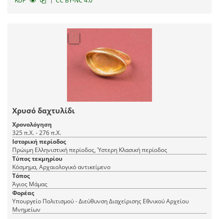
RDF
CC BY-NC 4.0
Χρυσό δαχτυλίδι
Χρονολόγηση
325 π.Χ. - 276 π.Χ.
Ιστορική περίοδος
Πρώιμη Ελληνιστική περίοδος, Ύστερη Κλασική περίοδος
Τύπος τεκμηρίου
Κόσμημα, Αρχαιολογικό αντικείμενο
Τόπος
Άγιος Μάμας
Φορέας
Υπουργείο Πολιτισμού - Διεύθυνση Διαχείρισης Εθνικού Αρχείου
Μνημείων