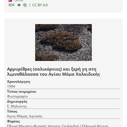
|
RDF
CC BY 4.0
Αρμυρίθρες (σαλικόρνιες) και ξερή γη στη
λιμνοθάλασσα του Αγίου Μάμα Χαλκιδικής
Χρονολόγηση
1994
Τύπος τεκμηρίου
Φωτογραφία
Δημιουργός
Σ. Μηλιώνης
Τόπος
Άγιος Μάμας, Ιερισσός
Φορέας
Εθνικό Μουσείο Φυσικής Ιστορίας Γουλανδρή / Ελληνικό Κέντρο