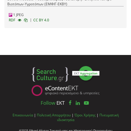
Βιοτόπων-Υγροτόπων (ΕΜΦΙΓ-ΕΚΒΥ)
1 JPEG
|
RDF
CC BY 4.0
Follow
EKT
Επικοινωνία
|
Πολιτική Απορρήτου
|
Όροι Χρήσης
|
Πνευματική
ιδιοκτησία
©2025 Εθνικό Κέντρο Τεκμηρίωσης και Ηλεκτρονικού Περιεχομένου