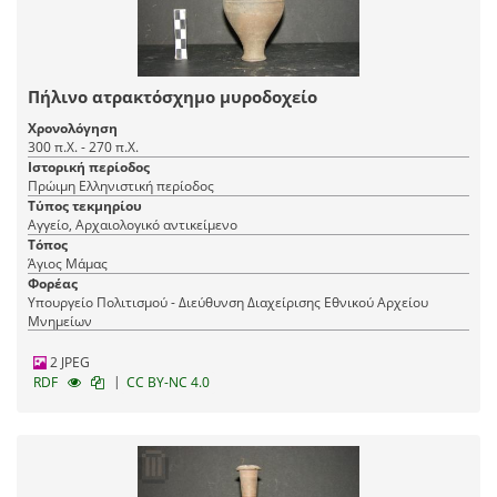
Πήλινο ατρακτόσχημο μυροδοχείο
Χρονολόγηση
300 π.Χ. - 270 π.Χ.
Ιστορική περίοδος
Πρώιμη Ελληνιστική περίοδος
Τύπος τεκμηρίου
Αγγείο, Αρχαιολογικό αντικείμενο
Τόπος
Άγιος Μάμας
Φορέας
Υπουργείο Πολιτισμού - Διεύθυνση Διαχείρισης Εθνικού Αρχείου
Μνημείων
2 JPEG
|
RDF
CC BY-NC 4.0