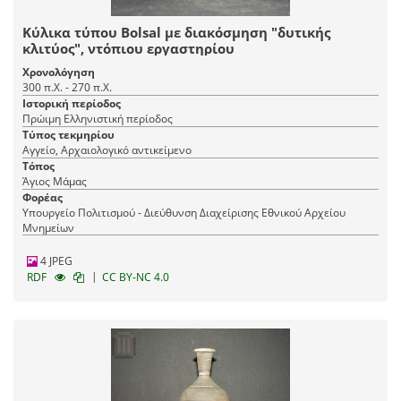
Κύλικα τύπου Bolsal με διακόσμηση "δυτικής
κλιτύος", ντόπιου εργαστηρίου
Χρονολόγηση
300 π.Χ. - 270 π.Χ.
Ιστορική περίοδος
Πρώιμη Ελληνιστική περίοδος
Τύπος τεκμηρίου
Αγγείο, Αρχαιολογικό αντικείμενο
Τόπος
Άγιος Μάμας
Φορέας
Υπουργείο Πολιτισμού - Διεύθυνση Διαχείρισης Εθνικού Αρχείου
Μνημείων
4 JPEG
|
RDF
CC BY-NC 4.0