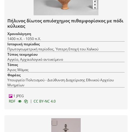
Πήλινος δίωτος απιόσχημος πιθαμφορίσκος με πόδι
κύλικας
Χρονολόγηση
1400 π.Χ. - 1050 π.Χ.
Ιστορική περίοδος
Πρωτογεωμετρική περίοδος, Ύστερη Εποχή του Χαλκού
Τύπος τεκμηρίου
Αγγείο, Αρχαιολογικό αντικείμενο
Τόπος
Άγιος Μάμας
Φορέας
Υπουργείο Πολιτισμού - Διεύθυνση Διαχείρισης Εθνικού Αρχείου
Μνημείων
1 JPEG
|
RDF
CC BY-NC 4.0