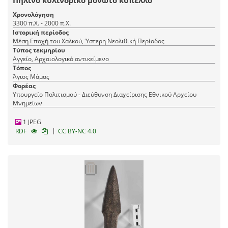
Πήλινο κυλινδρικό μόνωτο κύπελλο
Χρονολόγηση
3300 π.Χ. - 2000 π.Χ.
Ιστορική περίοδος
Μέση Εποχή του Χαλκού, Ύστερη Νεολιθική Περίοδος
Τύπος τεκμηρίου
Αγγείο, Αρχαιολογικό αντικείμενο
Τόπος
Άγιος Μάμας
Φορέας
Υπουργείο Πολιτισμού - Διεύθυνση Διαχείρισης Εθνικού Αρχείου
Μνημείων
1 JPEG
|
RDF
CC BY-NC 4.0