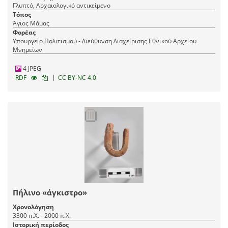
Γλυπτό, Αρχαιολογικό αντικείμενο
Τόπος
Άγιος Μάμας
Φορέας
Υπουργείο Πολιτισμού - Διεύθυνση Διαχείρισης Εθνικού Αρχείου
Μνημείων
4 JPEG
|
RDF
CC BY-NC 4.0
Πήλινο «άγκιστρο»
Χρονολόγηση
3300 π.Χ. - 2000 π.Χ.
Ιστορική περίοδος