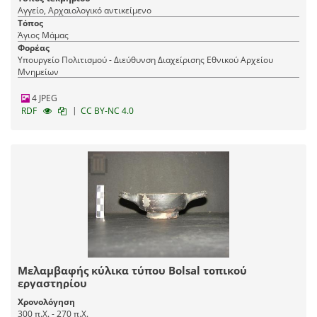
Αγγείο, Αρχαιολογικό αντικείμενο
Τόπος
Άγιος Μάμας
Φορέας
Υπουργείο Πολιτισμού - Διεύθυνση Διαχείρισης Εθνικού Αρχείου
Μνημείων
4 JPEG
|
RDF
CC BY-NC 4.0
Μελαμβαφής κύλικα τύπου Bolsal τοπικού
εργαστηρίου
Χρονολόγηση
300 π.Χ. - 270 π.Χ.