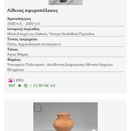
Λίθινος σφυροπέλεκυς
Χρονολόγηση
3300 π.Χ. - 2000 π.Χ.
Ιστορική περίοδος
Μέση Εποχή του Χαλκού, Ύστερη Νεολιθική Περίοδος
Τύπος τεκμηρίου
Όπλο, Αρχαιολογικό αντικείμενο
Τόπος
Άγιος Μάμας
Φορέας
Υπουργείο Πολιτισμού - Διεύθυνση Διαχείρισης Εθνικού Αρχείου
Μνημείων
2 JPEG
|
RDF
CC BY-NC 4.0