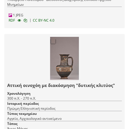
Μνημείων
1 JPEG
|
RDF
CC BY-NC 4.0
Αττική οινοχόη με διακόσμηση "δυτικής κλιτύος"
Χρονολόγηση
300 π.Χ. - 270 π.Χ.
Ιστορική περίοδος
Πρώιμη Ελληνιστική περίοδος
Τύπος τεκμηρίου
Αγγείο, Αρχαιολογικό αντικείμενο
Τόπος
Άγιος Μάμας