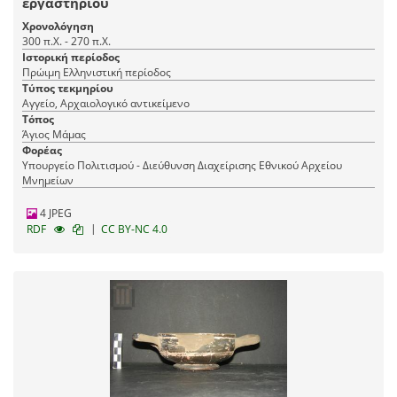
εργαστηρίου
Χρονολόγηση
300 π.Χ. - 270 π.Χ.
Ιστορική περίοδος
Πρώιμη Ελληνιστική περίοδος
Τύπος τεκμηρίου
Αγγείο, Αρχαιολογικό αντικείμενο
Τόπος
Άγιος Μάμας
Φορέας
Υπουργείο Πολιτισμού - Διεύθυνση Διαχείρισης Εθνικού Αρχείου
Μνημείων
4 JPEG
|
RDF
CC BY-NC 4.0