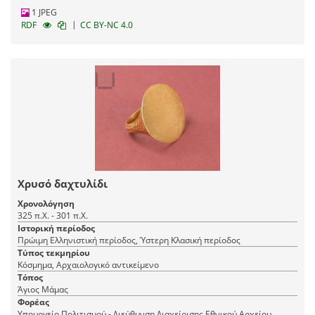
1 JPEG
|
RDF
CC BY-NC 4.0
Χρυσό δαχτυλίδι
Χρονολόγηση
325 π.Χ. - 301 π.Χ.
Ιστορική περίοδος
Πρώιμη Ελληνιστική περίοδος, Ύστερη Κλασική περίοδος
Τύπος τεκμηρίου
Κόσμημα, Αρχαιολογικό αντικείμενο
Τόπος
Άγιος Μάμας
Φορέας
Υπουργείο Πολιτισμού - Διεύθυνση Διαχείρισης Εθνικού Αρχείου