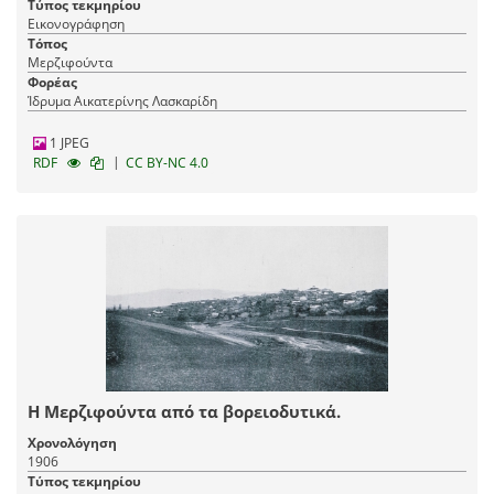
Τύπος τεκμηρίου
Εικονογράφηση
Τόπος
Μερζιφούντα
Φορέας
Ίδρυμα Αικατερίνης Λασκαρίδη
1 JPEG
|
RDF
CC BY-NC 4.0
Η Μερζιφούντα από τα βορειοδυτικά.
Χρονολόγηση
1906
Τύπος τεκμηρίου