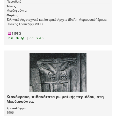
Περιοδικό
Τόπος
Μερζιφούντα
Φορέας
Ελληνικό Λογοτεχνικό και Ιστορικό Αρχείο (ΕΛΙΑ)- Μορφωτικό Ίδρυμα
Εθνικής Τραπέζης (ΜΙΕΤ)
1 JPEG
|
RDF
CC BY 4.0
Κιονόκρανο, πιθανότατα ρωμαϊκής περιόδου, στη
Μερζιφούντα.
Χρονολόγηση
1906