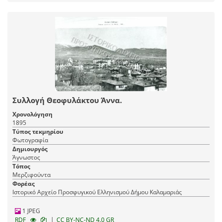
Συλλογή Θεοφυλάκτου Άννα.
Χρονολόγηση
1895
Τύπος τεκμηρίου
Φωτογραφία
Δημιουργός
Άγνωστος
Τόπος
Μερζιφούντα
Φορέας
Ιστορικό Αρχείο Προσφυγικού Ελληνισμού Δήμου Καλαμαριάς
1 JPEG
|
RDF
CC BY-NC-ND 4.0 GR