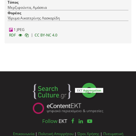
Τόπος
Μερζιφούντα, Αμάσεια
Φορέας
Ίδρυμα Αικατερίνης Λασκαρίδη
1 JPEG
|
RDF
CC BY-NC 4.0
Follow
EKT
Επικοινωνία
|
Πολιτική Απορρήτου
|
Όροι Χρήσης
|
Πνευματική