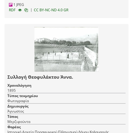
1 JPEG
|
RDF
CC BY-NC-ND 4.0 GR
Συλλογή Θεοφυλάκτου Άννα.
Χρονολόγηση
1895
Τύπος τεκμηρίου
Φωτογραφία
Δημιουργός
Άγνωστος
Τόπος
Μερζιφούντα
Φορέας
Ιστορικό Αρχείο Προσφυγικού Ελληνισμού Δήμου Καλαμαριάς