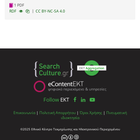
1 PDF
|
RDF
CC BY-NC-SA 4.0
Follow
EKT
Επικοινωνία
|
Πολιτική Απορρήτου
|
Όροι Χρήσης
|
Πνευματική
ιδιοκτησία
©2025 Εθνικό Κέντρο Τεκμηρίωσης και Ηλεκτρονικού Περιεχομένου