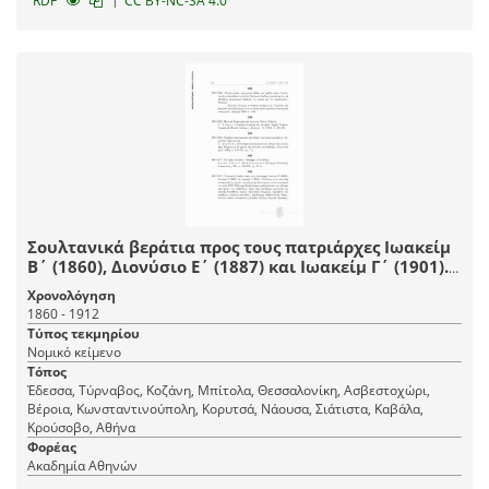
RDF
CC BY-NC-SA 4.0
Σουλτανικά βεράτια προς τους πατριάρχες Ιωακείμ
Β΄ (1860), Διονύσιο Ε΄ (1887) και Ιωακείμ Γ΄ (1901).
Εγκύκλιοι για τη σύσταση πνευματικών και μικτών
Χρονολόγηση
εκκλησιαστικών δικαστηρίων, γενικοί κανονισμοί
1860 - 1912
των ετών 1860-1862 περί διευθετήσεως
Τύπος τεκμηρίου
εκκλησιαστικών και εθν
Νομικό κείμενο
Τόπος
Έδεσσα, Τύρναβος, Κοζάνη, Μπίτολα, Θεσσαλονίκη, Ασβεστοχώρι,
Βέροια, Κωνσταντινούπολη, Κορυτσά, Νάουσα, Σιάτιστα, Καβάλα,
Κρούσοβο, Αθήνα
Φορέας
Ακαδημία Αθηνών