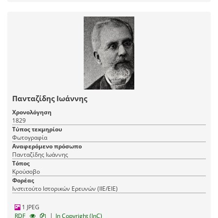
Πανταζίδης Ιωάννης
Χρονολόγηση
1829
Τύπος τεκμηρίου
Φωτογραφία
Αναφερόμενο πρόσωπο
Πανταζίδης Ιωάννης
Τόπος
Κρούσοβο
Φορέας
Ινστιτούτο Ιστορικών Ερευνών (ΙΙΕ/ΕΙΕ)
1 JPEG
|
RDF
In Copyright (InC)