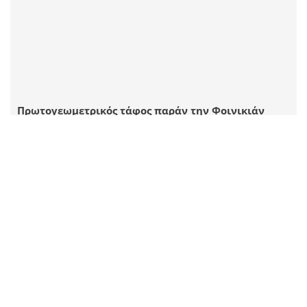
Πρωτογεωμετρικός τάφος παράν την Φοινικιάν
Ηρακλείου.
Creator
Άγνωστος δημιουργός
Place
Drakouliáris
Institution
The Archaeological Society at Athens
1 JPEG
|
RDF
CC BY-NC-ND 4.0 GR