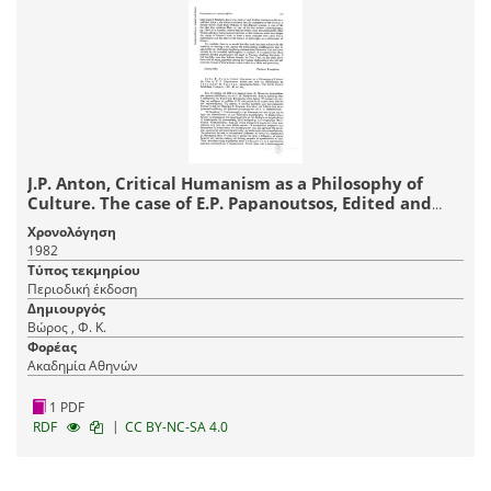
J.P. Anton, Critical Humanism as a Philosophy of
Culture. The case of E.P. Papanoutsos, Edited and
with an introduction by Theofanis G. Stavrou,
Χρονολόγηση
Mineapolis, Minn. The North Central Publishing
1982
Company, 1981, 45 σελ.
Τύπος τεκμηρίου
Περιοδική έκδοση
Δημιουργός
Βώρος , Φ. Κ.
Φορέας
Ακαδημία Αθηνών
1 PDF
|
RDF
CC BY-NC-SA 4.0