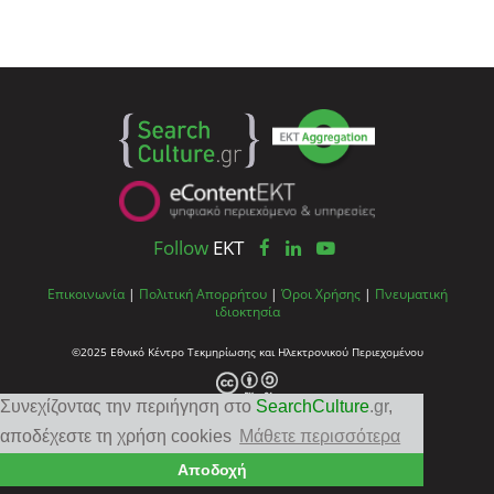
Follow
EKT
Επικοινωνία
|
Πολιτική Απορρήτου
|
Όροι Χρήσης
|
Πνευματική
ιδιοκτησία
©2025 Εθνικό Κέντρο Τεκμηρίωσης και Ηλεκτρονικού Περιεχομένου
Συνεχίζοντας την περιήγηση στο
SearchCulture
.gr
,
αποδέχεστε τη χρήση cookies
Μάθετε περισσότερα
Αποδοχή