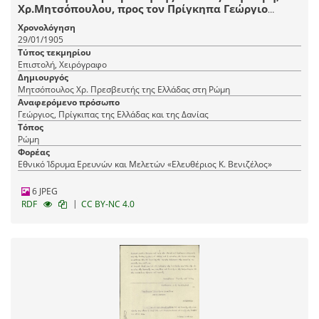
Χρ.Μητσόπουλου, προς τον Πρίγκηπα Γεώργιο
σχετικά με τις ευνοϊκές διαθέσεις του Υπουργού
Χρονολόγηση
Εξωτερικών της Ιταλίας, Tittoni, για το ζήτημα της
29/01/1905
ένωσης της Κρήτης με την Ελλάδα.
Τύπος τεκμηρίου
Επιστολή, Χειρόγραφο
Δημιουργός
Μητσόπουλος Χρ. Πρεσβευτής της Ελλάδας στη Ρώμη
Αναφερόμενο πρόσωπο
Γεώργιος, Πρίγκιπας της Ελλάδας και της Δανίας
Τόπος
Ρώμη
Φορέας
Εθνικό Ίδρυμα Ερευνών και Μελετών «Ελευθέριος Κ. Βενιζέλος»
6 JPEG
|
RDF
CC BY-NC 4.0