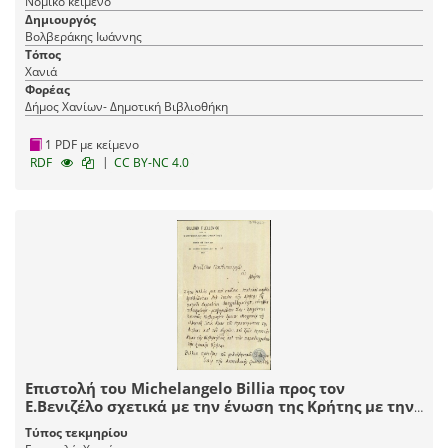
Νομικό κείμενο
Δημιουργός
Βολβεράκης Ιωάννης
Τόπος
Χανιά
Φορέας
Δήμος Χανίων- Δημοτική Βιβλιοθήκη
1 PDF με κείμενο
|
RDF
CC BY-NC 4.0
Επιστολή του Michelangelo Billia προς τον
Ε.Βενιζέλο σχετικά με την ένωση της Κρήτης με την
Ελλάδα.
Τύπος τεκμηρίου