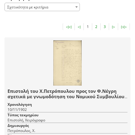
Σχετικότητα με κριτήρια
◁◁
◁
1
2
3
▷
▷▷
Επιστολή του Χ.Πετρόπουλου προς τον Φ.Νέγρη
σχετικά με γνωμοδότηση του Νομικού Συμβουλίου
για το διορισμό και προαγωγή των δημοσίων
Χρονολόγηση
υπαλλήλων της Κρητικής Πολιτείας.
10/11/1902
Τύπος τεκμηρίου
Επιστολή, Χειρόγραφο
Δημιουργός
Πετρόπουλος, Χ.