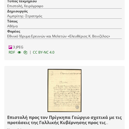
Τύπος τεκμηρίου
Επιστολή, Χειρόγραφο
Δημιουργός
Λιμπρίτης- Στρατηγός
Τόπος
Αθήνα
Φορέας
Εθνικό Ίδρυμα Ερευνών και Μελετών «Ελευθέριος Κ. Βενιζέλος»
3 JPEG
|
RDF
CC BY-NC 4.0
Επιστολή προς τον Πρίγκηπα Γεώργιο σχετικά με τις
προτάσεις της Γαλλικής Κυβέρνησης προς τις
Μεγάλες Δυνάμεις για την επίλυση του κρητικού