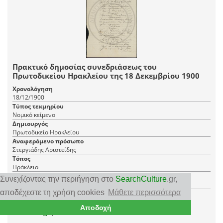
Πρακτικό δημοσίας συνεδριάσεως του
Πρωτοδικείου Ηρακλείου της 18 Δεκεμβρίου 1900
Χρονολόγηση
18/12/1900
Τύπος τεκμηρίου
Νομικό κείμενο
Δημιουργός
Πρωτοδικείο Ηρακλείου
Αναφερόμενο πρόσωπο
Στεργιάδης Αριστείδης
Τόπος
Ηράκλειο
Φορέας
Συνεχίζοντας την περιήγηση στο
SearchCulture
.gr
,
Δήμος Χανίων- Δημοτική Βιβλιοθήκη
αποδέχεστε τη χρήση cookies
Μάθετε περισσότερα
1 PDF
Αποδοχή
|
RDF
CC BY-NC 4.0