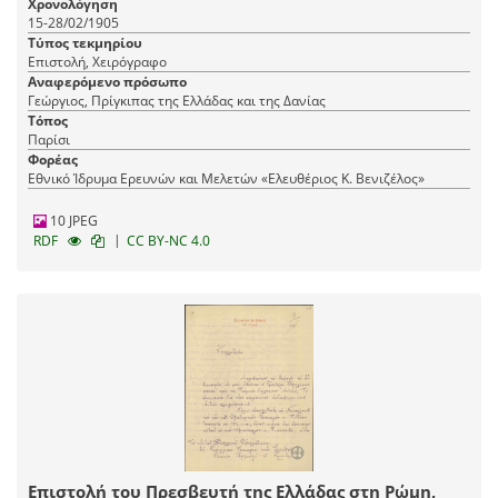
Χρονολόγηση
ζητήματος.
15-28/02/1905
Τύπος τεκμηρίου
Επιστολή, Χειρόγραφο
Αναφερόμενο πρόσωπο
Γεώργιος, Πρίγκιπας της Ελλάδας και της Δανίας
Τόπος
Παρίσι
Φορέας
Εθνικό Ίδρυμα Ερευνών και Μελετών «Ελευθέριος Κ. Βενιζέλος»
10 JPEG
|
RDF
CC BY-NC 4.0
Επιστολή του Πρεσβευτή της Ελλάδας στη Ρώμη,