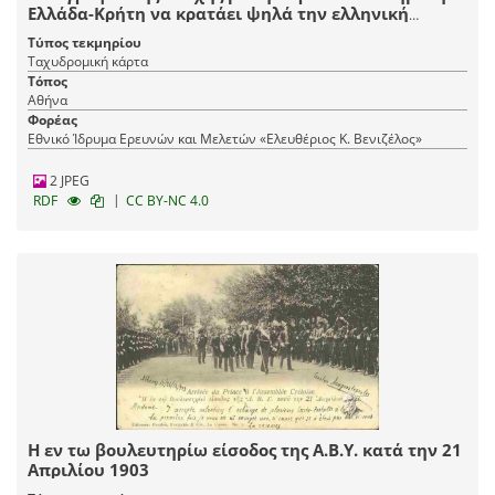
Ελλάδα-Κρήτη να κρατάει ψηλά την ελληνική
σημαία και κάτω την τουρκική, στο Φάρο των
Τύπος τεκμηρίου
Χανίων
Ταχυδρομική κάρτα
Τόπος
Αθήνα
Φορέας
Εθνικό Ίδρυμα Ερευνών και Μελετών «Ελευθέριος Κ. Βενιζέλος»
2 JPEG
|
RDF
CC BY-NC 4.0
Η εν τω βουλευτηρίω είσοδος της Α.Β.Υ. κατά την 21
Απριλίου 1903