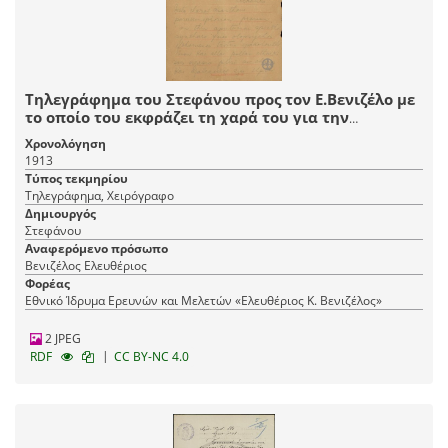
Τηλεγράφημα του Στεφάνου προς τον Ε.Βενιζέλο με
το οποίο του εκφράζει τη χαρά του για την
παρασημοφόρησή του, τον συγχαίρει για την
Χρονολόγηση
εργασία που έχει επιτελέσει και του εύχεται καλή
1913
συνέχεια, προσδοκώντας την ένωση της Κρήτης και
Τύπος τεκμηρίου
την απελευθέρωση των υποδούλων αδελφών.
Τηλεγράφημα, Χειρόγραφο
Δημιουργός
Στεφάνου
Αναφερόμενο πρόσωπο
Βενιζέλος Ελευθέριος
Φορέας
Εθνικό Ίδρυμα Ερευνών και Μελετών «Ελευθέριος Κ. Βενιζέλος»
2 JPEG
|
RDF
CC BY-NC 4.0