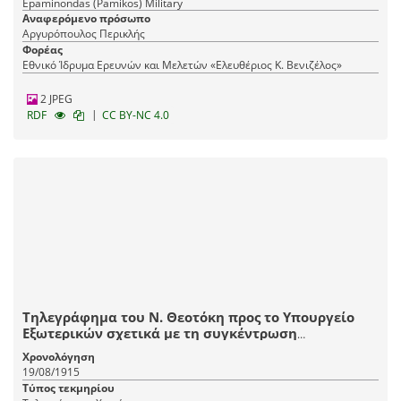
Epaminondas (Pamikos) Military
Αναφερόμενο πρόσωπο
Αργυρόπουλος Περικλής
Φορέας
Εθνικό Ίδρυμα Ερευνών και Μελετών «Ελευθέριος Κ. Βενιζέλος»
2 JPEG
|
RDF
CC BY-NC 4.0
Τηλεγράφημα του Ν. Θεοτόκη προς το Υπουργείο
Εξωτερικών σχετικά με τη συγκέντρωση
αυστριακών στρατευμάτων στα Καρπάθια.
Χρονολόγηση
19/08/1915
Τύπος τεκμηρίου