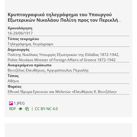
Κρυπτογραφικό τηλεγράφημα του Υπουργού
Εξωτερικών Νικολάου Πολίτη προς τον Περικλή
Αργυρόπουλο, Αντιπρόσωπο της Κυβέρνησης στη
Χρονολόγηση
Θεσσαλονίκη, με το οποίο ζητεί να διαβιβαστεί
16-29/06/1917
τηλεγράφημα στο στρατηγό Ζενέν και του αναφέρει
Τύπος τεκμηρίου
ότι ο Πρόεδρος της Κυβέρνησης Ελευθέριος
Τηλεγράφημα, Χειρόγραφο
Βενιζέλος και ο ίδιος θα του είναι υπόχρεοι εάν
Δημιουργός
κατευθυνθεί το ταχύτερο δυνατό προς Αθήνα μετά
Πολίτης Νικόλαος Υπουργός Εξωτερικών της Ελλάδας 1872-1942,
του Κυρίου Μποννιέ.
Politis Nicolaos Minister of Foreign Affairs of Greece 1872-1942
Αναφερόμενο πρόσωπο
Βενιζέλος Ελευθέριος, Αργυρόπουλος Περικλής
Τόπος
Αθήνα
Φορέας
Εθνικό Ίδρυμα Ερευνών και Μελετών «Ελευθέριος Κ. Βενιζέλος»
1 JPEG
|
RDF
CC BY-NC 4.0