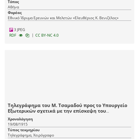
Τόπος
Αθήνα
Φορέας
Εθνικό Ίδρυμα Ερευνών και Μελετών «Ελευθέριος Κ. Βενιζέλος»
3 JPEG
|
RDF
CC BY-NC 4.0
Τηλεγράφημα του Μ. Τσαμαδού προς το Υπουργείο
Εξωτερικών σχετικά με την επίσκεψη του
Συμβούλου της Γερμανικής Πρεσβείας στη Σόφια.
Χρονολόγηση
19/08/1915
Τύπος τεκμηρίου
Τηλεγράφημα, Χειρόγραφο