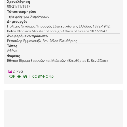
Χρονολόγηση
Λονδίνο με το οποίο μεταφέρει μήνυμα του
08-21/11/1917
Εμμανουήλ Ρέπουλη, Αντιπροέδρου της Κυβέρνησης
Τύπος τεκμηρίου
προς τoν Πρωθυπουργό Ελευθέριο Βενιζέλο σχετικά
Τηλεγράφημα, Χειρόγραφο
με τις μεγάλες ανάγκες της χώρας σε κάρβουνο και
Δημιουργός
λιγνίτη και τον παρακαλούν να κάνει όλες τις
Πολίτης Νικόλαος Υπουργός Εξωτερικών της Ελλάδας 1872-1942,
απαραίτητες ενέργειες για να επανέλθουν τα
Politis Nicolaos Minister of Foreign Affairs of Greece 1872-1942
ορυχεία λιγνίτη της Κύμης υπό ελληνικό έλεγχο, η
Αναφερόμενο πρόσωπο
παραγωγή των οποίων διακρατούν οι Σύμμαχοι.
Ρέπουλης Εμμανουήλ, Βενιζέλος Ελευθέριος
Τόπος
Αθήνα
Φορέας
Εθνικό Ίδρυμα Ερευνών και Μελετών «Ελευθέριος Κ. Βενιζέλος»
2 JPEG
|
RDF
CC BY-NC 4.0