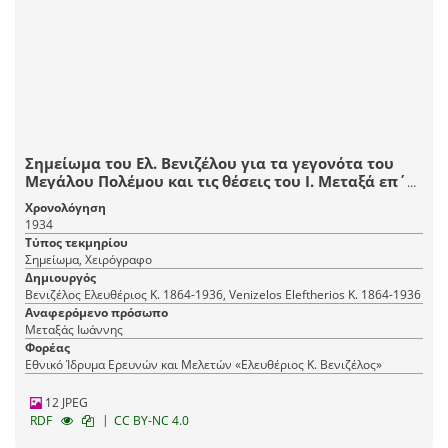
Σημείωμα του Ελ. Βενιζέλου για τα γεγονότα του
Μεγάλου Πολέμου και τις θέσεις του Ι. Μεταξά επ΄
αυτών.
Χρονολόγηση
1934
Τύπος τεκμηρίου
Σημείωμα, Χειρόγραφο
Δημιουργός
Βενιζέλος Ελευθέριος Κ. 1864-1936, Venizelos Eleftherios K. 1864-1936
Αναφερόμενο πρόσωπο
Μεταξάς Ιωάννης
Φορέας
Εθνικό Ίδρυμα Ερευνών και Μελετών «Ελευθέριος Κ. Βενιζέλος»
12 JPEG
|
RDF
CC BY-NC 4.0