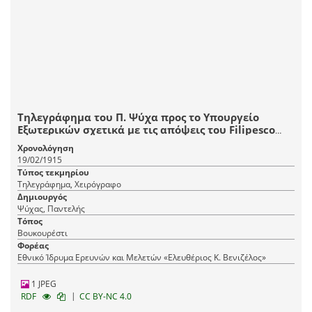
Τηλεγράφημα του Π. Ψύχα προς το Υπουργείο
Εξωτερικών σχετικά με τις απόψεις του Filipesco
για την έξοδο της Ρουμανίας στον πόλεμο.
Χρονολόγηση
19/02/1915
Τύπος τεκμηρίου
Τηλεγράφημα, Χειρόγραφο
Δημιουργός
Ψύχας, Παντελής
Τόπος
Βουκουρέστι
Φορέας
Εθνικό Ίδρυμα Ερευνών και Μελετών «Ελευθέριος Κ. Βενιζέλος»
1 JPEG
|
RDF
CC BY-NC 4.0