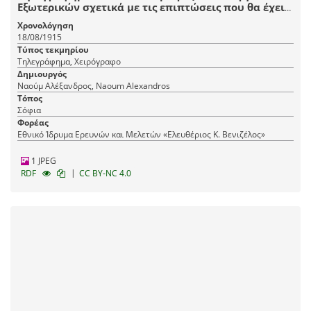
Εξωτερικών σχετικά με τις επιπτώσεις που θα έχει
μια επίθεση της Βουλγαρίας κατά της Σερβίας.
Χρονολόγηση
18/08/1915
Τύπος τεκμηρίου
Τηλεγράφημα, Χειρόγραφο
Δημιουργός
Ναούμ Αλέξανδρος, Naoum Alexandros
Τόπος
Σόφια
Φορέας
Εθνικό Ίδρυμα Ερευνών και Μελετών «Ελευθέριος Κ. Βενιζέλος»
1 JPEG
|
RDF
CC BY-NC 4.0