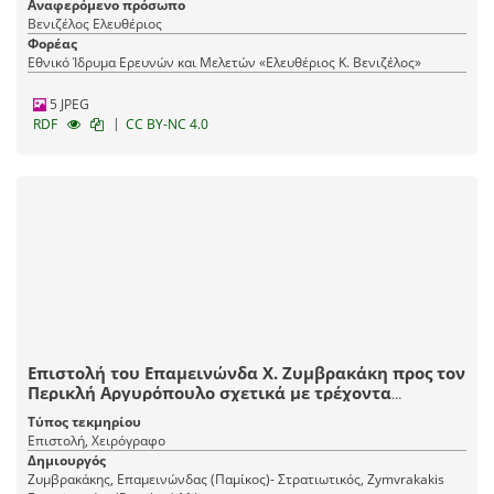
Αναφερόμενο πρόσωπο
Βενιζέλος Ελευθέριος
Φορέας
Εθνικό Ίδρυμα Ερευνών και Μελετών «Ελευθέριος Κ. Βενιζέλος»
5 JPEG
|
RDF
CC BY-NC 4.0
Επιστολή του Επαμεινώνδα Χ. Ζυμβρακάκη προς τον
Περικλή Αργυρόπουλο σχετικά με τρέχοντα
ζήτήματα, που αφορούν συγκεκριμένη αγορά και
Τύπος τεκμηρίου
την ανάγκη ο Καλαντούλης να υποβάλει
Επιστολή, Χειρόγραφο
λογαριασμό δαπανών, κατά την περίοδο του
Δημιουργός
πρώτου παγκοσμίου πολέμου στο θέατρο
Ζυμβρακάκης, Επαμεινώνδας (Παμίκος)- Στρατιωτικός, Zymvrakakis
επιχειρήσεων της Θεσσαλονίκης.