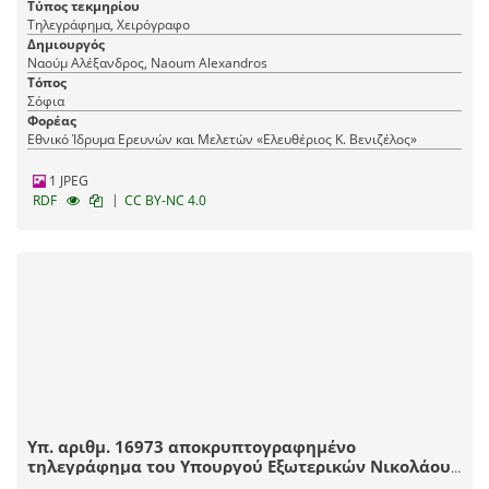
Τύπος τεκμηρίου
Τηλεγράφημα, Χειρόγραφο
Δημιουργός
Ναούμ Αλέξανδρος, Naoum Alexandros
Τόπος
Σόφια
Φορέας
Εθνικό Ίδρυμα Ερευνών και Μελετών «Ελευθέριος Κ. Βενιζέλος»
1 JPEG
|
RDF
CC BY-NC 4.0
Υπ. αριθμ. 16973 αποκρυπτογραφημένο
τηλεγράφημα του Υπουργού Εξωτερικών Νικολάου
Πολίτη με αποδέκτη την Ελληνική Πρεσβεία στο