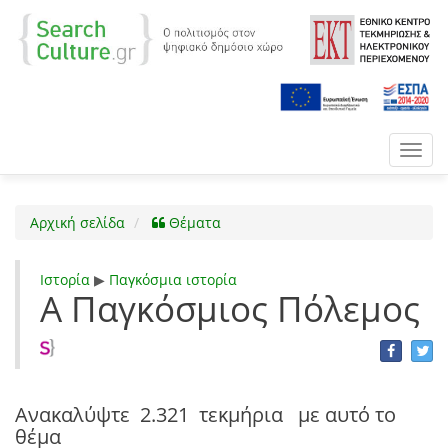
Toggl
navig
Αρχική σελίδα
Θέματα
Ιστορία
▶
Παγκόσμια ιστορία
Α Παγκόσμιος Πόλεμος
Ανακαλύψτε
2.321 τεκμήρια
με αυτό το
θέμα