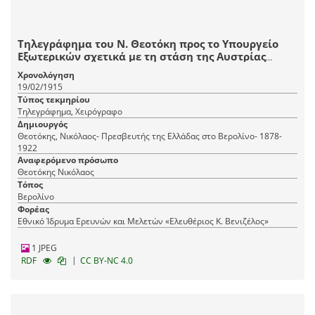
Τηλεγράφημα του Ν. Θεοτόκη προς το Υπουργείο
Εξωτερικών σχετικά με τη στάση της Αυστρίας
απέναντι στην Ιταλία.
Χρονολόγηση
19/02/1915
Τύπος τεκμηρίου
Τηλεγράφημα, Χειρόγραφο
Δημιουργός
Θεοτόκης, Νικόλαος- Πρεσβευτής της Ελλάδας στο Βερολίνο- 1878-
1922
Αναφερόμενο πρόσωπο
Θεοτόκης Νικόλαος
Τόπος
Βερολίνο
Φορέας
Εθνικό Ίδρυμα Ερευνών και Μελετών «Ελευθέριος Κ. Βενιζέλος»
1 JPEG
|
RDF
CC BY-NC 4.0