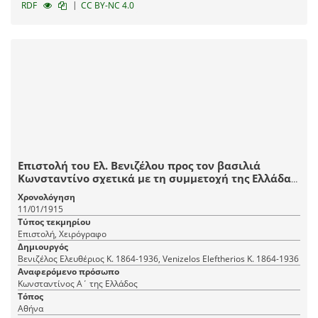
|
RDF
CC BY-NC 4.0
Επιστολή του Ελ. Βενιζέλου προς τον βασιλιά
Κωνσταντίνο σχετικά με τη συμμετοχή της Ελλάδας
στον Μεγάλο Πόλεμο στο πλευρό της Αντάντ.
Χρονολόγηση
11/01/1915
Τύπος τεκμηρίου
Επιστολή, Χειρόγραφο
Δημιουργός
Βενιζέλος Ελευθέριος Κ. 1864-1936, Venizelos Eleftherios K. 1864-1936
Αναφερόμενο πρόσωπο
Κωνσταντίνος Α΄ της Ελλάδος
Τόπος
Αθήνα