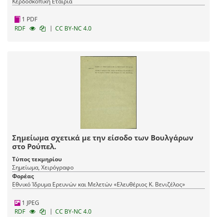
Κερδοσκοπική Εταιρία
1 PDF
|
RDF
CC BY-NC 4.0
Σημείωμα σχετικά με την είσοδο των Βουλγάρων
στο Ρούπελ.
Τύπος τεκμηρίου
Σημείωμα, Χειρόγραφο
Φορέας
Εθνικό Ίδρυμα Ερευνών και Μελετών «Ελευθέριος Κ. Βενιζέλος»
1 JPEG
|
RDF
CC BY-NC 4.0