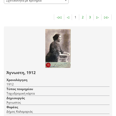
Σχετικότητα με κριτήρια
◁◁
◁
1
2
3
▷
▷▷
Άγνωστη, 1912
Χρονολόγηση
1912
Τύπος τεκμηρίου
Ταχυδρομική κάρτα
Δημιουργός
Άγνωστος
Φορέας
Δήμος Καλαμαριάς