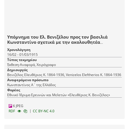
Υπόμνημα του Ελ. Βενιζέλου προς τον βασιλιά
Κωνσταντίνο σχετικά με την ακολουθητέα
εξωτερική και στρατιωτική πολιτική της Ελλάδας.
Χρονολόγηση
16/02 - 01/03/1915
Τύπος τεκμηρίου
Έκθεση-Αναφορά, Χειρόγραφο
Δημιουργός
Βενιζέλος Ελευθέριος Κ. 1864-1936, Venizelos Eleftherios K. 1864-1936
Αναφερόμενο πρόσωπο
Κωνσταντίνος Α΄ της Ελλάδος
Φορέας
Εθνικό Ίδρυμα Ερευνών και Μελετών «Ελευθέριος Κ. Βενιζέλος»
6 JPEG
|
RDF
CC BY-NC 4.0