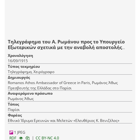
Τηλεγράφημα του Α. Ρωμάνου προς το Υπουργείο
Εξωτερικών σχετικά με την αναβολή αποστολής
τελεσιγράφου προς τη Βουλγαρική Κυβέρνηση.
Χρονολόγηση
16/09/1915
Τύπος τεκμηρίου
Τηλεγράφημα, Χειρόγραφο
Δημιουργός
Romanos Athos Ambassador of Greece in Paris, Ρωμάνος Άθως
Πρεσβευτής της Ελλάδας στο Παρίσι
Αναφερόμενο πρόσωπο
Ρωμάνος Άθως
Τόπος
Παρίσι
Φορέας
Εθνικό Ίδρυμα Ερευνών και Μελετών «Ελευθέριος Κ. Βενιζέλος»
1 JPEG
|
RDF
CC BY-NC 4.0