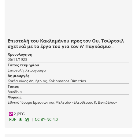
Επιστολή του Κακλαμάνου προς τον Ου. Τσώρτσιλ
σχετικά με το έργο του για τον Α' Παγκόσμιο
Πόλεμο, όπου του θέτει υπ' όψιν πληροφορίες και
Χρονολόγηση
ντοκουμέντα σχετικά με τη συμμετοχή της Ελλάδας
06/11/1923
στην εκστρατεία των Δαρδανελλίων.
Τύπος τεκμηρίου
Επιστολή, Χειρόγραφο
Δημιουργός
Κακλαμάνος Δημήτριος, Kaklamanos Dimitrios
Τόπος
Λονδίνο
Φορέας
Εθνικό Ίδρυμα Ερευνών και Μελετών «Ελευθέριος Κ. Βενιζέλος»
2 JPEG
|
RDF
CC BY-NC 4.0