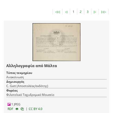
◁◁
◁
1
2
3
▷
▷▷
Αλληλογραφία από Μάλτα
Τύπος τεκμηρίου
Ανακοίνωση
Δημιουργός
C. Gatt (Αποστολέας/εκδότης)
Φορέας
Φιλοτελικό Ταχυδρομικό Μουσείο
1 JPEG
|
RDF
CC BY 4.0