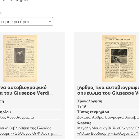
η
τα με κριτήρια
Ένα αυτοβιογραφικό
[Άρθρο] Ένα αυτοβιογραφ
 του Giuseppe Verdi
σημείωμα του Giuseppe V
πε Βέρντι]
[Τζιουζέπε Βέρντι]
ση
Χρονολόγηση
1949
μηρίου
Τύπος τεκμηρίου
θρο, Αυτοβιογραφία
Δοκίμιο, Άρθρο, Βιογραφία, Αυτοβ
Φορέας
σική Βιβλιοθήκη της Ελλάδας
Μεγάλη Μουσική Βιβλιοθήκη της Ε
δούρη» - Σύλλογος Οι Φίλοι της
«Λίλιαν Βουδούρη» - Σύλλογος Οι Φ
Μουσικής