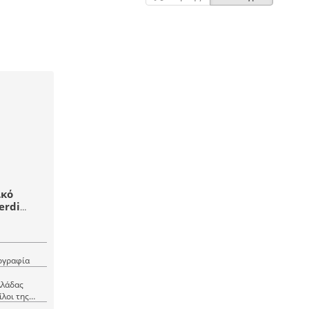
ικό
erdi
ιογραφία
λλάδας
ίλοι της