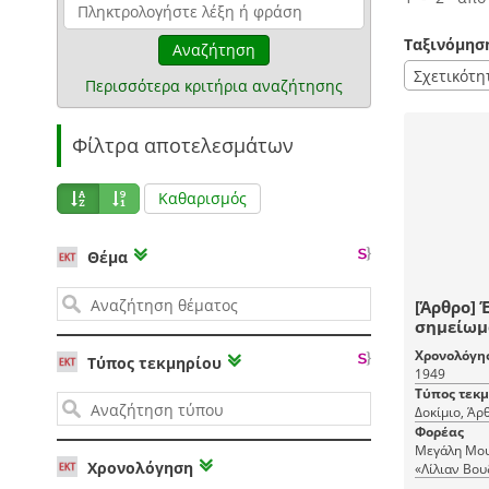
Ταξινόμησ
Αναζήτηση
Σχετικότη
Περισσότερα κριτήρια αναζήτησης
Φίλτρα αποτελεσμάτων
Καθαρισμός
Θέμα
[Άρθρο] 
σημείωμα
[Τζιουζέ
Χρονολόγη
Τύπος τεκμηρίου
1949
Τύπος τεκ
Δοκίμιο, Άρ
Φορέας
Μεγάλη Μου
Χρονολόγηση
«Λίλιαν Βου
Μουσικής