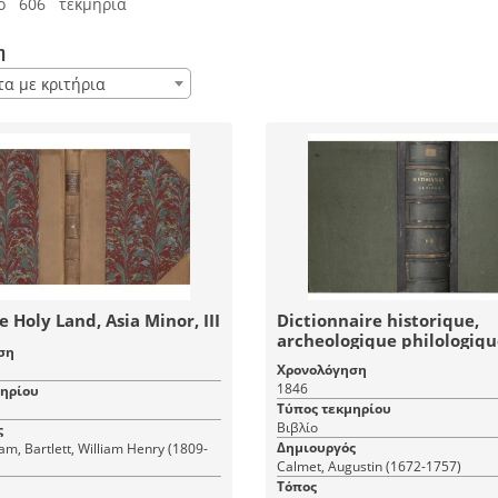
ό 606 τεκμήρια
η
τα με κριτήρια
he Holy Land, Asia Minor, III
Dictionnaire historique,
archeologique philologiqu
ση
chronologique geographiq
Χρονολόγηση
litteral de la Bible. Tome
1846
μηρίου
Τύπος τεκμηρίου
Βιβλίο
ς
Δημιουργός
iam, Bartlett, William Henry (1809-
Calmet, Augustin (1672-1757)
Τόπος