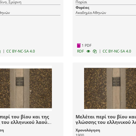
δίνο, Σμύρνη
Παρίσι
Φορέας
θηνών
Ακαδημία Αθηνών
1 PDF
|
|
CC BY-NC-SA 4.0
RDF
CC BY-NC-SA 4.0
περί του βίου και της
Μελέται περί του βίου και
του ελληνικού λαού.
γλώσσης του ελληνικού λ
. Τόμος Α΄
Παροιμία. Τόμος Β΄
ση
Χρονολόγηση
1900