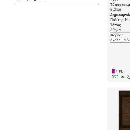
Τύπος τεκ
Βιβλίο
Δημιουργό
Πολίτης, Νι
Τόπος
Αθήνα
Φορέας
Ακαδημία Α
1 PDF
RDF