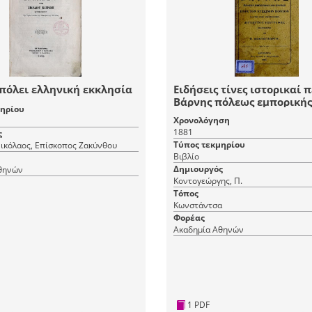
πόλει ελληνική εκκλησία
Ειδήσεις τίνες ιστορικαί π
Βάρνης πόλεως εμπορικής
μηρίου
οχυράς παρά τον Εύξεινον
Χρονολόγηση
και της εκεί ανευρεθείσης
1881
ς
διγλώττου επιγραφής
Τύπος τεκμηρίου
ικόλαος, Επίσκοπος Ζακύνθου
Βιβλίο
Δημιουργός
θηνών
Κοντογεώργης, Π.
Τόπος
Κωνστάντσα
Φορέας
Ακαδημία Αθηνών
1 PDF