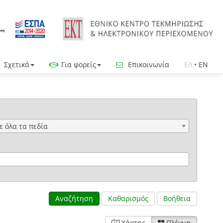
Σχετικά
Για φορείς
Επικοινωνία
ΕΛ
•
EN
ε όλα τα πεδία
Αναζήτηση
Καθαρισμός
Βοήθεια
Χάρτης
Πλέγμα