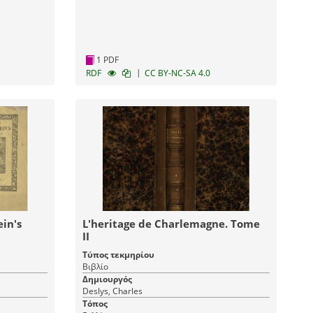
1 PDF
|
RDF
CC BY-NC-SA 4.0
in's
L'heritage de Charlemagne. Tome
ΙΙ
Τύπος τεκμηρίου
Βιβλίο
Δημιουργός
Deslys, Charles
Τόπος