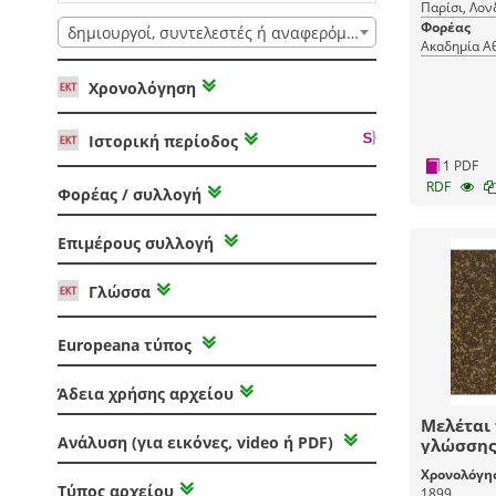
Παρίσι, Λον
Φορέας
δημιουργοί, συντελεστές ή αναφερόμενοι
Ακαδημία Α
Χρονολόγηση
Ιστορική περίοδος
1 PDF
RDF
Φορέας / συλλογή
Επιμέρους συλλογή
Γλώσσα
Europeana τύπος
Άδεια χρήσης αρχείου
Μελέται 
Ανάλυση (για εικόνες, video ή PDF)
γλώσσης 
Παροιμία
Χρονολόγη
Τύπος αρχείου
1899