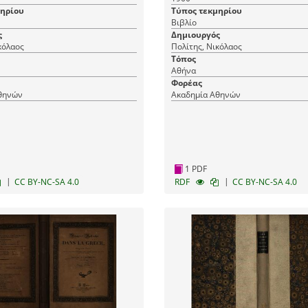
μηρίου
Τύπος τεκμηρίου
Βιβλίο
ς
Δημιουργός
κόλαος
Πολίτης, Νικόλαος
Τόπος
Αθήνα
Φορέας
θηνών
Ακαδημία Αθηνών
1 PDF
|
|
CC BY-NC-SA 4.0
RDF
CC BY-NC-SA 4.0