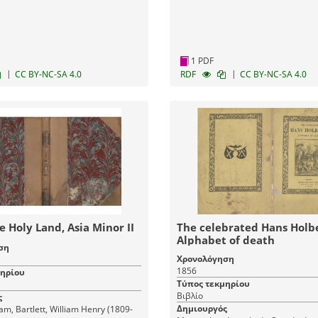
1 PDF
|
|
CC BY-NC-SA 4.0
RDF
CC BY-NC-SA 4.0
he Holy Land, Asia Minor II
The celebrated Hans Holbe
Alphabet of death
ση
Χρονολόγηση
1856
μηρίου
Τύπος τεκμηρίου
Βιβλίο
ς
Δημιουργός
iam, Bartlett, William Henry (1809-