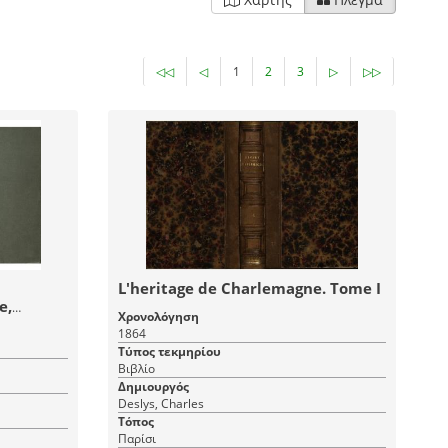
◁◁
◁
1
2
3
▷
▷▷
L'heritage de Charlemagne. Tome I
e,
Χρονολόγηση
ue et
1864
 Premier
Τύπος τεκμηρίου
Βιβλίο
Δημιουργός
Deslys, Charles
Τόπος
Παρίσι