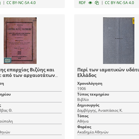
|
|
CC BY-NC-SA 4.0
RDF
CC BY-NC-SA 4.0
της επαρχίας Βιζύης και
Περί των ιαματικών υδάτ
: από των αρχαιοτάτων
Ελλάδος
έχρι των καθ'ημάς
ση
Χρονολόγηση
1906
μηρίου
Τύπος τεκμηρίου
Βιβλίο
ς
Δημιουργός
ββας Θ.
Δαμβέργης, Αναστάσιος Κ.
Τόπος
ούπολη
Αθήνα
Φορέας
θηνών
Ακαδημία Αθηνών