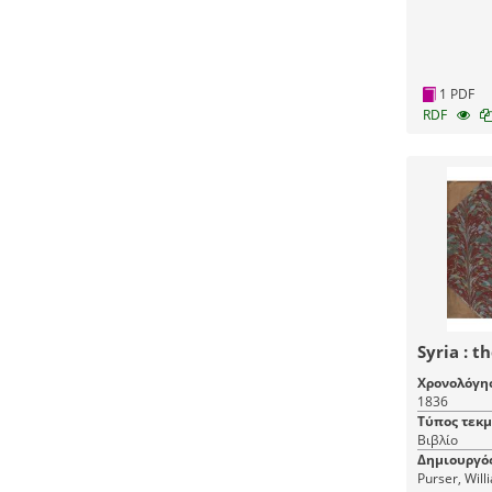
1 PDF
RDF
Syria : t
Χρονολόγη
1836
Τύπος τεκ
Βιβλίο
Δημιουργό
Purser, Will