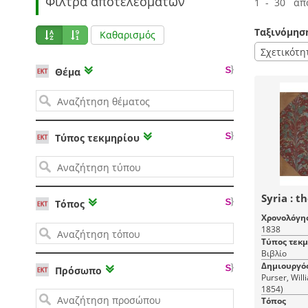
Φίλτρα αποτελεσμάτων
1 - 30 απ
Ταξινόμησ
Καθαρισμός
Σχετικότη
Θέμα
Τύπος τεκμηρίου
Syria : t
Τόπος
Χρονολόγη
1838
Τύπος τεκ
Βιβλίο
Δημιουργό
Πρόσωπο
Purser, Will
1854)
Τόπος