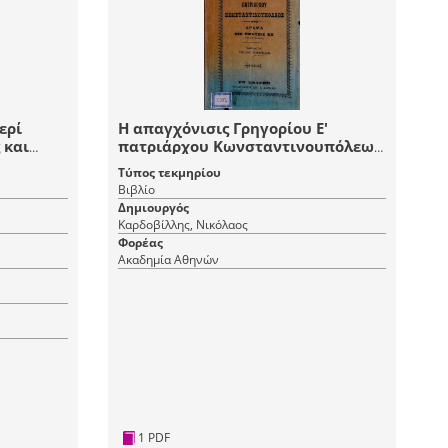
ερί
Η απαγχόνισις Γρηγορίου Ε'
 και
πατριάρχου Κωνσταντινουπόλεως
 Πόντον
: δράμα εις πράξεις εξ
Τύπος τεκμηρίου
Βιβλίο
Δημιουργός
Καρδοβίλλης, Νικόλαος
Φορέας
Ακαδημία Αθηνών
1 PDF