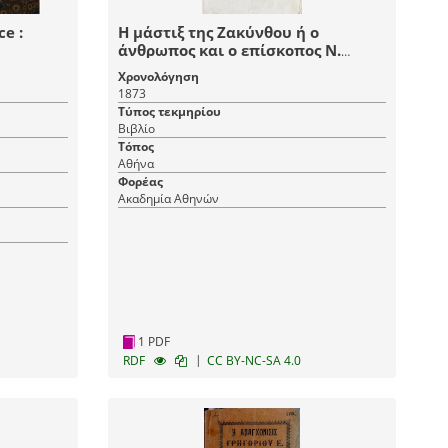
ce :
Η μάστιξ της Ζακύνθου ή ο
άνθρωπος και ο επίσκοπος Ν.
Κατραμής
Χρονολόγηση
1873
Τύπος τεκμηρίου
Βιβλίο
Τόπος
Αθήνα
Φορέας
Ακαδημία Αθηνών
1 PDF
|
RDF
CC BY-NC-SA 4.0