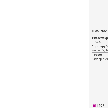
Η εν Νεα
Τύπος τεκ
Βιβλίο
Δημιουργό
Κατραμής, Ν
Φορέας
Ακαδημία Α
1 PDF