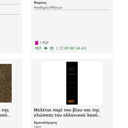
Φορέας
Ακαδημία Αθηνών
1 PDF
|
RDF
CC BY-NC-SA 4.0
 της
Μελέται περί του βίου και της
αού.
γλώσσης του ελληνικού λαού.
Παροιμία. Τόμος Γ΄
Χρονολόγηση
1901