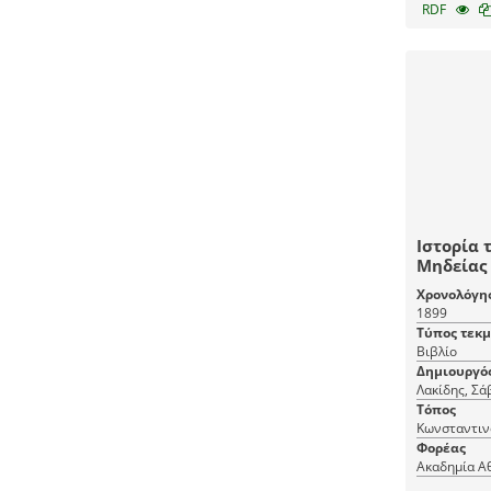
RDF
Ιστορία 
Μηδείας 
χρόνων μ
Χρονολόγη
1899
Τύπος τεκ
Βιβλίο
Δημιουργό
Λακίδης, Σά
Τόπος
Κωνσταντιν
Φορέας
Ακαδημία Α