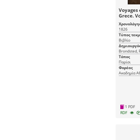
Voyages 
Grece. V
accompag
Χρονολόγη
archeolog
1826
apercu su
Τύπος τεκ
scientifi
Βιβλίο
Grece de
Δημιουργό
jours : o
Brondsted, 
orne d'u
Τόπος
monument
Παρίσι
Φορέας
Ακαδημία Α
1 PDF
RDF