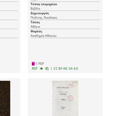
Τύπος τεκμηρίου
Βιβλίο
Δημιουργός
Πολίτης, Νικόλαος
Τόπος
Αθήνα
Φορέας
Ακαδημία Αθηνών
1 PDF
|
RDF
CC BY-NC-SA 4.0