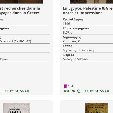
et recherches dans la
En Egypte, Palestine & Gre
oyages dans la Grece:
notes et impressions
nes de recherches
ση
Χρονολόγηση
iques, et suivis d'un
1896
r toutes les entreprises
μηρίου
Τύπος τεκμηρίου
ques qui ont eu lieu en
Βιβλίο
puis Pausanias jusqu'a nos
ς
Δημιουργός
uvrage en huit livraisons,
Peter Oluf (1780-1842)
Portmans, P.
n grand nombre de
Τόπος
s inedits, &hellip;
Αίγυπτος, Παλαιστίνη
Φορέας
θηνών
Ακαδημία Αθηνών
1 PDF
|
|
CC BY-NC-SA 4.0
RDF
CC BY-NC-SA 4.0