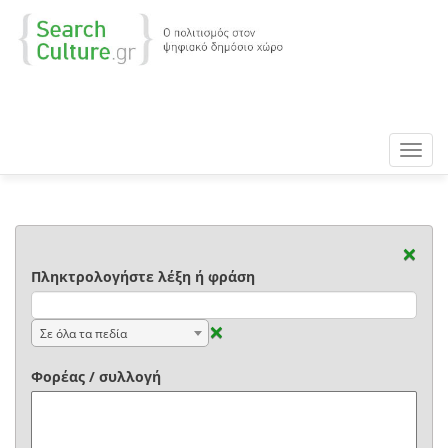
Toggl
navig
×
Πληκτρολογήστε λέξη ή φράση
×
Σε όλα τα πεδία
Φορέας / συλλογή